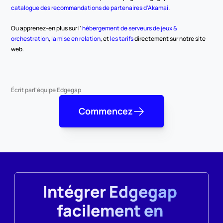
catalogue des recommandations de partenaires d'Akamai
.
Ou apprenez-en plus sur l' 
hébergement de serveurs de jeux & 
orchestration
, 
la mise en relation
, et 
les tarifs 
directement sur notre site 
web.
Écrit par
l'équipe Edgegap
Commencez
Intégrer Edgegap 
facilement en 