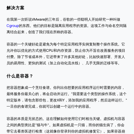
解决方案
在我第一次听说VMware的三年后，谷歌的一些聪明人开始研究一种叫做
Cgroup
的东西。他们的目标是隔离应用程序的资源。这项工作与命名空间隔
离结合起来，创造了我们现在所称的容器。
容器的一个关键好处是避免为每个特定应用程序实例复制整个操作系统。它
允许你以优化的方式使用CPU和内存资源，防止你为不旨在改善服务的项目
付费。除了节省成本外，它还带来了许多其他好处，比如快速部署、开发人
员的易用性、更快的测试（加上自动化流水线）、几乎无限的迁移等等。
什么是容器？
把容器想象成一个烹饪食谱。你列出你想要的应用程序运行时需要的内容，
最终服务你最关心的，将会启动并运行。“我需要这个类型的操作系统，这个
特定版本，请包含那些包，更改X和Y，添加我的应用程序，然后这样运行。”
一旦你的食谱完成，你就可以创建一个运行中的容器。
容器的本质是无状态的。这在理解如何使用它们时相当关键。虚拟机与容器
之间的典型类比是“猫与牛”。如果虚拟机是一只猫，而你的猫生病了，你会
带它去看兽医进行检查（这就像你登录到你的虚拟机修复它）。如果容器崩