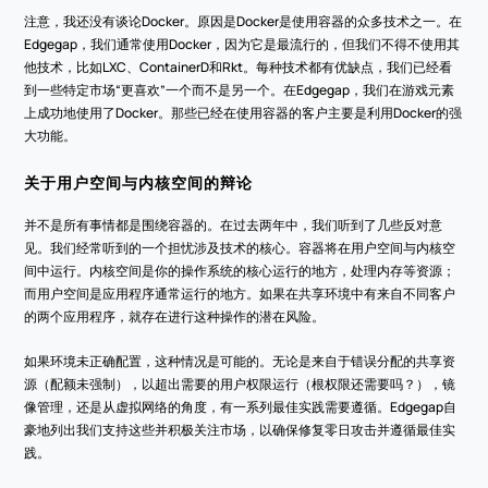
注意，我还没有谈论Docker。原因是Docker是使用容器的众多技术之一。在
Edgegap，我们通常使用Docker，因为它是最流行的，但我们不得不使用其
他技术，比如LXC、ContainerD和Rkt。每种技术都有优缺点，我们已经看
到一些特定市场“更喜欢”一个而不是另一个。在Edgegap，我们在游戏元素
上成功地使用了Docker。那些已经在使用容器的客户主要是利用Docker的强
大功能。
关于用户空间与内核空间的辩论
并不是所有事情都是围绕容器的。在过去两年中，我们听到了几些反对意
见。我们经常听到的一个担忧涉及技术的核心。容器将在用户空间与内核空
间中运行。内核空间是你的操作系统的核心运行的地方，处理内存等资源；
而用户空间是应用程序通常运行的地方。如果在共享环境中有来自不同客户
的两个应用程序，就存在进行这种操作的潜在风险。
如果环境未正确配置，这种情况是可能的。无论是来自于错误分配的共享资
源（配额未强制），以超出需要的用户权限运行（根权限还需要吗？），镜
像管理，还是从虚拟网络的角度，有一系列最佳实践需要遵循。Edgegap自
豪地列出我们支持这些并积极关注市场，以确保修复零日攻击并遵循最佳实
践。