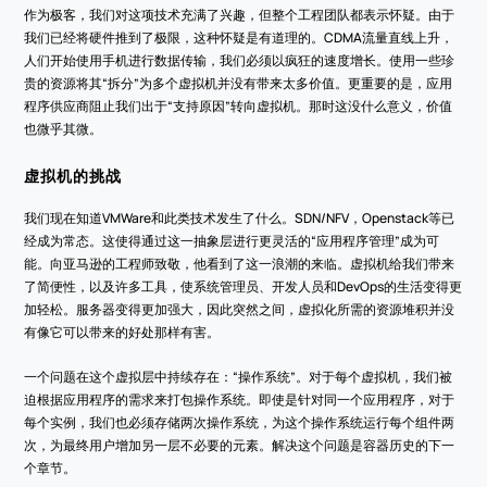
作为极客，我们对这项技术充满了兴趣，但整个工程团队都表示怀疑。由于
我们已经将硬件推到了极限，这种怀疑是有道理的。CDMA流量直线上升，
人们开始使用手机进行数据传输，我们必须以疯狂的速度增长。使用一些珍
贵的资源将其“拆分”为多个虚拟机并没有带来太多价值。更重要的是，应用
程序供应商阻止我们出于“支持原因”转向虚拟机。那时这没什么意义，价值
也微乎其微。
虚拟机的挑战
我们现在知道VMWare和此类技术发生了什么。SDN/NFV，Openstack等已
经成为常态。这使得通过这一抽象层进行更灵活的“应用程序管理”成为可
能。向亚马逊的工程师致敬，他看到了这一浪潮的来临。虚拟机给我们带来
了简便性，以及许多工具，使系统管理员、开发人员和DevOps的生活变得更
加轻松。服务器变得更加强大，因此突然之间，虚拟化所需的资源堆积并没
有像它可以带来的好处那样有害。
一个问题在这个虚拟层中持续存在：“操作系统”。对于每个虚拟机，我们被
迫根据应用程序的需求来打包操作系统。即使是针对同一个应用程序，对于
每个实例，我们也必须存储两次操作系统，为这个操作系统运行每个组件两
次，为最终用户增加另一层不必要的元素。解决这个问题是容器历史的下一
个章节。