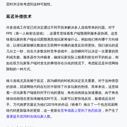
思时并没有考虑到这种可能性。
延迟补偿技术
许多游戏工作室已经决定通过不同手段来解决多人游戏带来的问题。对于
FPS（第一人称射击游戏），这通常意味着客户端预测和服务器协调。这意
味着玩家的客户端会试图预测其他玩家将做什么，例如他们将向哪个方向移
动，以便玩家能够比数据在互联网中传播的速度反应得更快。我们谈论的是
几分之一秒，但在大多数实时竞争游戏中，这些瞬间可以决定一次重要的胜
利或失败。服务器作为仲裁者，确保玩家实际上能看到射击对手的机会，例
如在双方玩家客户端对发生的事情存在分歧的情况下。考虑延迟是补偿网络
限制的一种方式。
格斗游戏尤其依赖于延迟，因为瞬间的时机和决定至关重要。对于这种类型
的游戏，回滚网络代码在社区中获得了许多玩家的热情。简单来说，这意味
着一旦玩家客户端收到对手行动的通知，角色动画就会加速播放。由于角色
移动动画现在更加准确地实时可见，玩家可以更快地反应，躲避或反击对
手。万代南梦宫最近为他们2015年的作品《铁拳7》推出了一个包含回滚网
络代码更新版本的更新，这一更新在
竞争场面上受到了热烈欢迎
，并产生了
显著提升其同时在线玩家人数
。