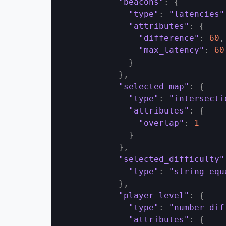
"beacons"
:
{
"type"
:
"latencies"
"attributes"
:
{
"difference"
:
60
,
"max_latency"
:
60
}
}
,
"selected_map"
:
{
"type"
:
"intersecti
"attributes"
:
{
"overlap"
:
1
}
}
,
"selected_difficulty"
"type"
:
"string_equ
}
,
"player_level"
:
{
"type"
:
"number_dif
"attributes"
:
{