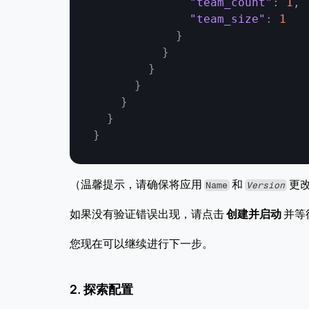
"team_count"
:
1
,
"team_size"
:
1
}
}
}
}
}
}
}
（温馨提示，请确保将应用 
 和 
 更
Name
Version
如果没有验证错误出现，请点击 
创建并启动
 并
您现在可以继续进行下一步。
2. 探索配置