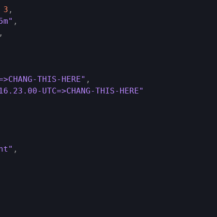
3
,
5m"
,
,
=>CHANG-THIS-HERE"
,
16.23.00-UTC=>CHANG-THIS-HERE"
nt"
,