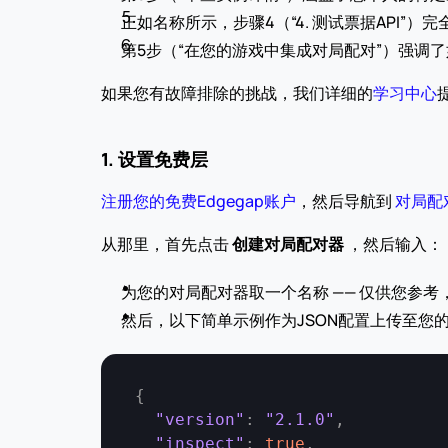
正如名称所示，步骤4（“4. 测试票据API
第5步（“在您的游戏中集成对局配对”）强调
如果您有故障排除的挑战，我们详细的
学习中心
1. 设置免费层
注册您的免费Edgegap账户
，然后导航到 
对局配
从那里，首先点击 
创建对局配对器
 ，然后输入：
为您的对局配对器取一个名称 —— 仅供您参考，
然后，以下简单示例作为JSON配置上传至您
{
"version"
:
"2.1.0"
,
"inspect"
:
true
,