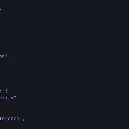
,
on"
,
:
{
ality"
ference"
,