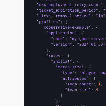
"max_deployment_retry_count"
:
"ticket_expiration_period"
:
"
"ticket_removal_period"
:
"1m"
"profiles"
:
{
"cooperative-example"
:
{
"application"
:
{
"name"
:
"my-game-server
"version"
:
"2024.01.30-
}
,
"rules"
:
{
"initial"
:
{
"match_size"
:
{
"type"
:
"player_cou
"attributes"
:
{
"team_count"
:
1
,
"team_size"
:
4
}
}
,