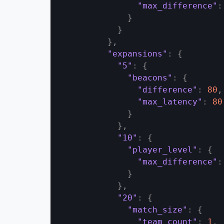
"max_difference"
:
}
}
}
,
"expansions"
:
{
"5"
:
{
"beacons"
:
{
"difference"
:
80
,
"max_latency"
:
80
}
}
,
"10"
:
{
"player_level"
:
{
"max_difference"
:
}
}
,
"20"
:
{
"match_size"
:
{
"team_count"
:
1
,