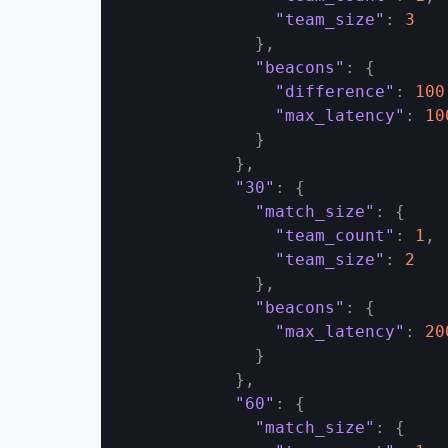
"team_size"
:
3
}
,
"beacons"
:
{
"difference"
:
100
"max_latency"
:
10
}
}
,
"30"
:
{
"match_size"
:
{
"team_count"
:
1
,
"team_size"
:
2
}
,
"beacons"
:
{
"max_latency"
:
20
}
}
,
"60"
:
{
"match_size"
:
{