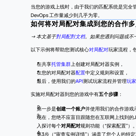
当您的游戏上线时，由于我们的匹配系统是完全管
DevOps 工作量减少到几乎为零。
如何将对局配对集成到您的合作多
-> 本文基于
對局配對文档
。如果您遇到问题或不
以下示例将帮助您测试核心
对局配对
玩家流程，
在共享
托管集群
上创建对局配对器实例，
在您的对局配对器
配置
中定义规则和设置，
最后，使用我们的
API
测试玩家流程并管理
玩
实施对局配对器到您的游戏中有
五个步骤
：
第一步是
创建一个账户
并使用我们的合作游戏
现在，您绝不应盲目跟随您在互联网上找到的J
入探讨每个
对局配对
规则功能（“探索配置”）
第3步（“审查实例详情”）涵盖了您个人的特定