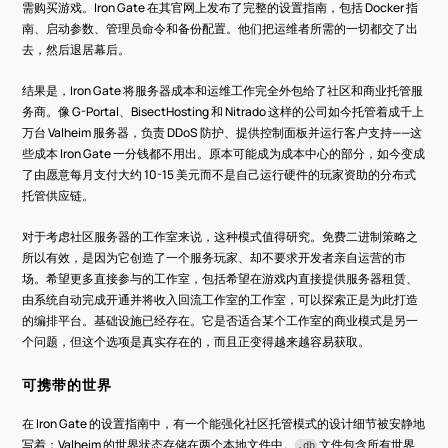
需购买游戏。Iron Gate 在其官网上发布了完整的设置指南，包括 Docker 指
南、启动参数、管理员命令和备份配置。他们把运维者所需的一切都交了出
去，然后退居幕后。
结果是，Iron Gate 将服务器成本和运维工作完全外包给了社区和商业托管服
务商。像 G-Portal、BisectHosting 和 Nitrado 这样的公司如今托管着成千上
万台 Valheim 服务器，负责 DDoS 防护、提供控制面板并运行客户支持——这
些成本 Iron Gate 一分钱都不用出。原本可能成为成本中心的部分，如今变成
了由愿意每月支付大约 10-15 美元而不是自己运行硬件的玩家资助的分布式
托管供应链。
对于考虑社区服务器的工作室来说，这种模式值得研究。免费二进制策略之
所以有效，是因为它创造了一个服务玩家、却不要求开发者亲自运营的市
场。希望更多直接参与的工作室，包括希望在游戏内直接提供服务器租赁、
由系统自动完成开通并将收入回流工作室的工作室，可以探索正是为此打造
的编排平台。基础设施已经存在。它是否适合某个工作室的商业模式是另一
个问题，但这个选项是真实存在的，而且正变得越来越容易获取。
可携带的世界
在 Iron Gate 的设置指南中，有一个能强化社区托管模式的设计细节被安静地
写着：Valheim 的世界状态存储在两个本地文件中。
 文件包含所有世界
.db