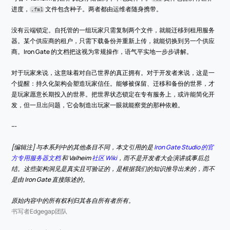
进度，
 文件包含种子。两者都由运维者随身携带。
.fwl
没有云端锁定。自托管的一组玩家只需复制两个文件，就能迁移到租用服务
器。某个供应商的租户，只需下载备份并重新上传，就能切换到另一个供应
商。Iron Gate 的文档把这视为常规操作，语气平实地一步步讲解。
对于玩家来说，这意味着对自己世界的真正拥有。对于开发者来说，这是一
个提醒：持久化架构会塑造玩家信任。能够被保留、迁移和备份的世界，才
是玩家愿意长期投入的世界。把世界状态锁定在专有服务上，或许能简化开
发，但一旦出问题，它会制造出玩家一眼就能察觉的那种依赖。
---
[编辑注] 与本系列中的其他条目不同，本文引用的是 
Iron Gate Studio 的官
方专用服务器文档
 和 Valheim 
社区 Wiki
，而不是开发者大会演讲或事后总
结。这些架构洞见是真实且可验证的，是根据我们的知识推导出来的，而不
是由 Iron Gate 直接陈述的。
原始内容中的所有权利归其各自所有者所有。
书写者
Edgegap团队