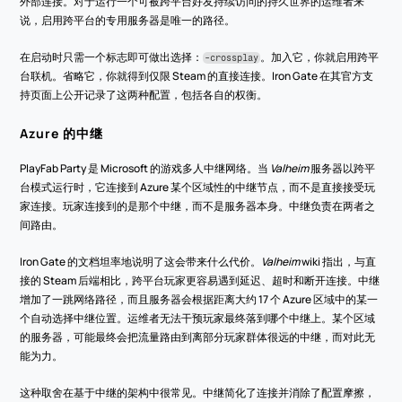
外部连接。对于运行一个可被跨平台好友持续访问的持久世界的运维者来
说，启用跨平台的专用服务器是唯一的路径。
在启动时只需一个标志即可做出选择：
。加入它，你就启用跨平
-crossplay
台联机。省略它，你就得到仅限 Steam 的直接连接。Iron Gate 在其官方支
持页面上公开记录了这两种配置，包括各自的权衡。
Azure 的中继
PlayFab Party 是 Microsoft 的游戏多人中继网络。当 
Valheim 
服务器以跨平
台模式运行时，它连接到 Azure 某个区域性的中继节点，而不是直接接受玩
家连接。玩家连接到的是那个中继，而不是服务器本身。中继负责在两者之
间路由。
Iron Gate 的文档坦率地说明了这会带来什么代价。
Valheim 
wiki 指出，与直
接的 Steam 后端相比，跨平台玩家更容易遇到延迟、超时和断开连接。中继
增加了一跳网络路径，而且服务器会根据距离大约 17 个 Azure 区域中的某一
个自动选择中继位置。运维者无法干预玩家最终落到哪个中继上。某个区域
的服务器，可能最终会把流量路由到离部分玩家群体很远的中继，而对此无
能为力。
这种取舍在基于中继的架构中很常见。中继简化了连接并消除了配置摩擦，