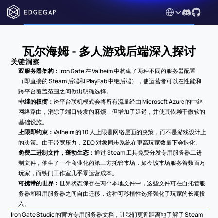
Select Language
瓦尔海姆 - 多人游戏后端深入探讨
关键洞察
双服务器架构：
Iron Gate 在 Valheim 中构建了两种不同的服务器配置
（即直接的 Steam 后端和 PlayFab 中继后端），使运营者可以在性能和
跨平台覆盖范围之间做出明确选择。
中继的权衡：
跨平台联机模式会将所有流量经由 Microsoft Azure 的中继
网络路由，消除了端口转发的麻烦，但增加了延迟，并使其依赖于微软的
基础设施。
上限即约束：
Valheim 的 10 人上限是网络层面的决策，而不是游戏设计上
的决策。由于带宽压力，ZDO 对象同步系统在更高玩家数量下会退化。
免费二进制文件，蓬勃生态：
通过 Steam 工具免费分发专用服务器二进
制文件，催生了一个商业化的第三方托管市场，如今该市场服务着数百万
玩家，而铁门工作室几乎零运营成本。
可携带的世界：
世界状态保存在两个本地文件中，这些文件可在自托管服
务器和租用服务器之间自由迁移，这种可移植性选择强化了玩家的长期投
入。
Iron Gate Studio 的官方专用服务器文档，让我们更近距离地了解了 Steam 