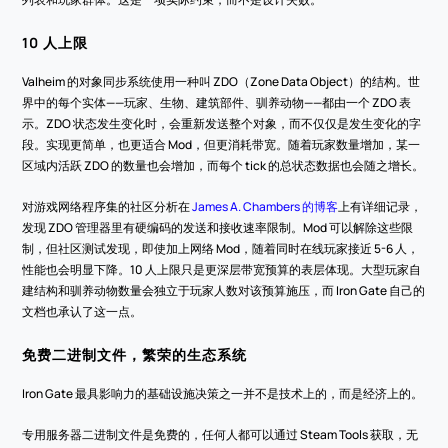
10 人上限
Valheim 的对象同步系统使用一种叫 ZDO（Zone Data Object）的结构。世
界中的每个实体——玩家、生物、建筑部件、驯养动物——都由一个 ZDO 表
示。ZDO 状态发生变化时，会重新发送整个对象，而不仅仅是发生变化的字
段。实现更简单，也更适合 Mod，但更消耗带宽。随着玩家数量增加，某一
区域内活跃 ZDO 的数量也会增加，而每个 tick 的总状态数据也会随之增长。
对游戏网络程序集的社区分析在 
James A. Chambers 的博客
上有详细记录，
发现 ZDO 管理器里有硬编码的发送和接收速率限制。Mod 可以解除这些限
制，但社区测试发现，即使加上网络 Mod，随着同时在线玩家接近 5-6 人，
性能也会明显下降。10 人上限只是更深层带宽预算的表层体现。大型玩家自
建结构和驯养动物数量会独立于玩家人数对该预算施压，而 Iron Gate 自己的
文档也承认了这一点。
免费二进制文件，繁荣的生态系统
Iron Gate 最具影响力的基础设施决策之一并不是技术上的，而是经济上的。
专用服务器二进制文件是免费的，任何人都可以通过 Steam Tools 获取，无