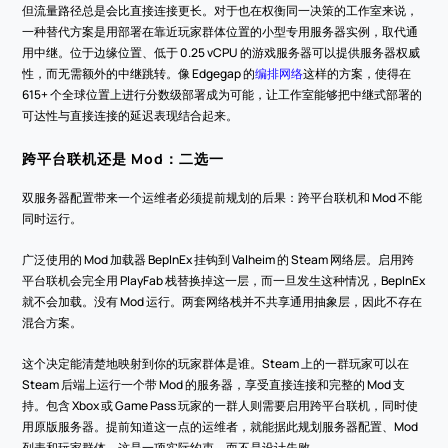
但流量路径总是会比直接连接更长。对于也在权衡同一决策的工作室来说，
一种替代方案是用部署在靠近玩家群体位置的小型专用服务器实例，取代通
用中继。位于边缘位置、低于 0.25 vCPU 的游戏服务器可以提供服务器权威
性，而无需额外的中继跳转。像 Edgegap 的
编排网络
这样的方案，使得在 
615+ 个全球位置上进行分数级部署成为可能，让工作室能够把中继式部署的
可达性与直接连接的延迟表现结合起来。
跨平台联机还是 Mod：二选一
双服务器配置带来一个运维者必须提前规划的后果：跨平台联机和 Mod 不能
同时运行。
广泛使用的 Mod 加载器 BepInEx 挂钩到 Valheim 的 Steam 网络层。启用跨
平台联机会完全用 PlayFab 栈替换掉这一层，而一旦发生这种情况，BepInEx 
就不会加载。没有 Mod 运行。两套网络栈并不共享通用抽象层，因此不存在
混合方案。
这个决定能清楚地映射到你的玩家群体是谁。Steam 上的一群玩家可以在 
Steam 后端上运行一个带 Mod 的服务器，享受直接连接和完整的 Mod 支
持。包含 Xbox 或 Game Pass 玩家的一群人则需要启用跨平台联机，同时使
用原版服务器。提前知道这一点的运维者，就能据此规划服务器配置、Mod 
列表和玩家群体。这是一项实际约束，而不是设计失败。