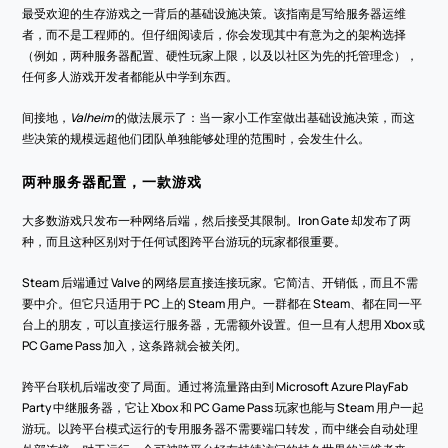
最受欢迎的生存游戏之一背后的基础设施决策。该指南是写给服务器运维
者，而不是工程师的。但仔细阅读后，你会发现其中有意为之的架构选择
（例如，两种服务器配置、硬性玩家上限，以及以社区为先的托管理念），
任何多人游戏开发者都能从中学到东西。
间接地，
Valheim
 的做法展示了：当一家小工作室做出基础设施决策，而这
些决策的规模远超他们团队单独能够处理的范围时，会发生什么。
两种服务器配置，一款游戏
大多数游戏只发布一种网络后端，然后接受其限制。Iron Gate 却发布了两
种，而且这种区别对于任何试图跨平台游玩的玩家都很重要。
Steam 后端通过 Valve 的网络层直接连接玩家。它简洁、开销低，而且不需
要中介。但它只适用于 PC 上的 Steam 用户。一群都在 Steam、都在同一平
台上的朋友，可以直接运行服务器，无需额外设置。但一旦有人想用 Xbox 或 
PC Game Pass 加入，这条路就会被关闭。
跨平台联机后端改变了局面。通过将流量路由到 Microsoft Azure PlayFab 
Party 中继服务器，它让 Xbox 和 PC Game Pass 玩家也能与 Steam 用户一起
游玩。以跨平台模式运行的专用服务器不需要端口转发，而中继会自动处理