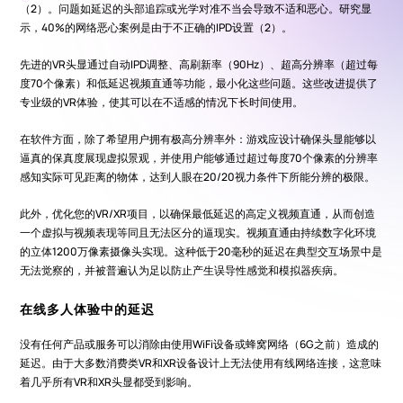
（2）。问题如延迟的头部追踪或光学对准不当会导致不适和恶心。研究显
示，40%的网络恶心案例是由于不正确的IPD设置（2）。
先进的VR头显通过自动IPD调整、高刷新率（90Hz）、超高分辨率（超过每
度70个像素）和低延迟视频直通等功能，最小化这些问题。这些改进提供了
专业级的VR体验，使其可以在不适感的情况下长时间使用。
在软件方面，除了希望用户拥有极高分辨率外：游戏应设计确保头显能够以
逼真的保真度展现虚拟景观，并使用户能够通过超过每度70个像素的分辨率
感知实际可见距离的物体，达到人眼在20/20视力条件下所能分辨的极限。
此外，优化您的VR/XR项目，以确保最低延迟的高定义视频直通，从而创造
一个虚拟与视频表现等同且无法区分的逼现实。视频直通由持续数字化环境
的立体1200万像素摄像头实现。这种低于20毫秒的延迟在典型交互场景中是
无法觉察的，并被普遍认为足以防止产生误导性感觉和模拟器疾病。
在线多人体验中的延迟
没有任何产品或服务可以消除由使用WiFi设备或蜂窝网络（6G之前）造成的
延迟。由于大多数消费类VR和XR设备设计上无法使用有线网络连接，这意味
着几乎所有VR和XR头显都受到影响。