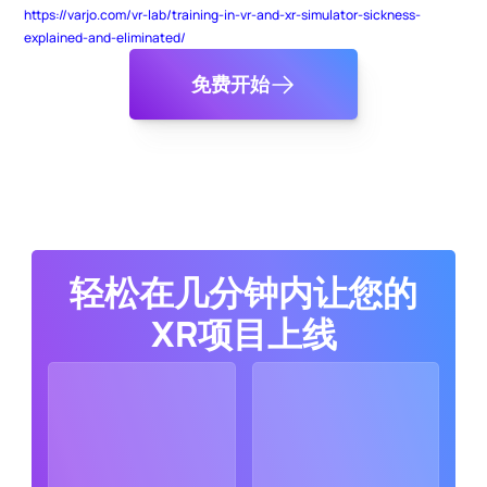
https://varjo.com/vr-lab/training-in-vr-and-xr-simulator-sickness-
explained-and-eliminated/
免费开始
轻松在几分钟内让您的
XR项目上线