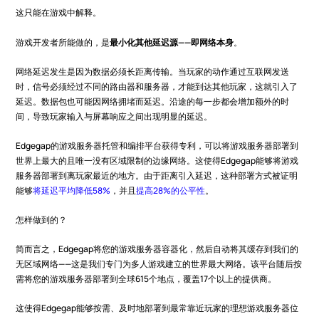
这只能在游戏中解释。
游戏开发者所能做的，是
最小化其他延迟源——即网络本身
。
网络延迟发生是因为数据必须长距离传输。当玩家的动作通过互联网发送
时，信号必须经过不同的路由器和服务器，才能到达其他玩家，这就引入了
延迟。数据包也可能因网络拥堵而延迟。沿途的每一步都会增加额外的时
间，导致玩家输入与屏幕响应之间出现明显的延迟。
Edgegap的游戏服务器托管和编排平台获得专利，可以将游戏服务器部署到
世界上最大的且唯一没有区域限制的边缘网络。这使得Edgegap能够将游戏
服务器部署到离玩家最近的地方。由于距离引入延迟，这种部署方式被证明
能够
将延迟平均降低58%
，并且
提高28%的公平性
。
怎样做到的？
简而言之，Edgegap将您的游戏服务器容器化，然后自动将其缓存到我们的
无区域网络——这是我们专门为多人游戏建立的世界最大网络。该平台随后按
需将您的游戏服务器部署到全球615个地点，覆盖17个以上的提供商。
这使得Edgegap能够按需、及时地部署到最常靠近玩家的理想游戏服务器位