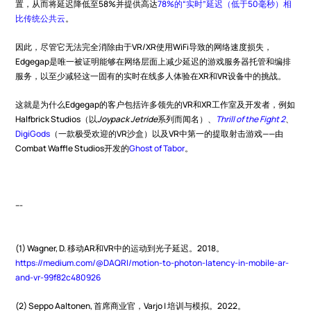
置，从而将延迟降低至58%并提供高达
78%的“实时”延迟（低于50毫秒）相
比传统公共云
。
因此，尽管它无法完全消除由于VR/XR使用WiFi导致的网络速度损失，
Edgegap是唯一被证明能够在网络层面上减少延迟的游戏服务器托管和编排
服务，以至少减轻这一固有的实时在线多人体验在XR和VR设备中的挑战。
这就是为什么Edgegap的客户包括许多领先的VR和XR工作室及开发者，例如
Halfbrick Studios（以
Joypack Jetride
系列而闻名）、
Thrill of the Fight 2
、
DigiGods
（一款极受欢迎的VR沙盒）以及VR中第一的提取射击游戏——由
Combat Waffle Studios开发的
Ghost of Tabor
。
---
(1) Wagner, D. 移动AR和VR中的运动到光子延迟。2018。
https://medium.com/@DAQRI/motion-to-photon-latency-in-mobile-ar-
and-vr-99f82c480926
(2) Seppo Aaltonen, 首席商业官，Varjo | 培训与模拟。2022。