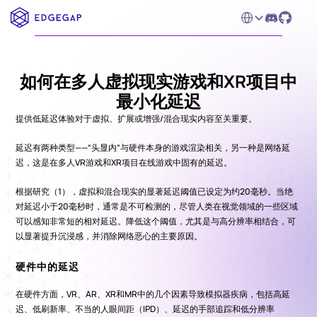
Select Language
如何在多人虚拟现实游戏和XR项目中
最小化延迟
提供低延迟体验对于虚拟、扩展或增强/混合现实内容至关重要。
延迟有两种类型——“头显内”与硬件本身的游戏渲染相关，另一种是网络延
迟，这是在多人VR游戏和XR项目在线游戏中固有的延迟。
根据研究（1），虚拟和混合现实的显著延迟阈值已设定为约20毫秒。当绝
对延迟小于20毫秒时，通常是不可检测的，尽管人类在视觉领域的一些区域
可以感知非常短的相对延迟。降低这个阈值，尤其是与高分辨率相结合，可
以显著提升沉浸感，并消除网络恶心的主要原因。
硬件中的延迟
在硬件方面，VR、AR、XR和MR中的几个因素导致模拟器疾病，包括高延
迟、低刷新率、不当的人眼间距（IPD）、延迟的手部追踪和低分辨率