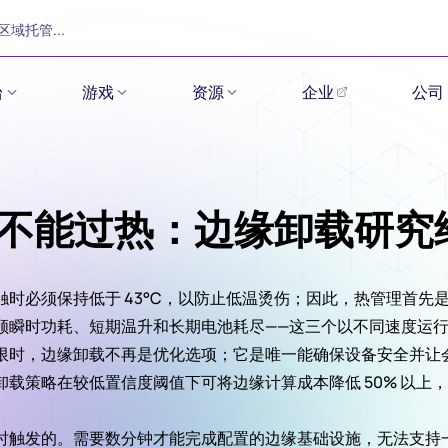
区域托管...
台
游戏
资源
企业
公司
备不能过热：边缘卸载研
接触时必须保持低于 43°C，以防止低温烫伤；因此，热管理首
顾瞬时功耗、短期温升和长期电池耗尽——这三个以不同速度运
限时，边缘卸载不再是优化选项；它是唯一能确保设备安全并让
卸载策略在较低置信度阈值下可将边缘计算成本降低 50% 以上
时触发的。需要数分钟才能完成配置的边缘基础设施，无法支持