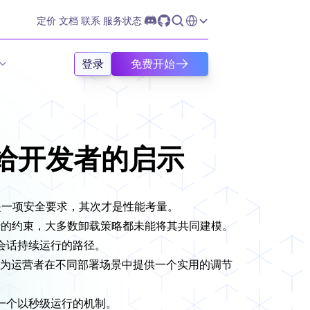
Select Language
定价
文档
联系
服务状态
登录
免费开始
究给开发者的启示
先是一项安全要求，其次才是性能考量。
行的约束，大多数卸载策略都未能将其共同建模。
会话持续运行的路径。
，为运营者在不同部署场景中提供一个实用的调节
一个以秒级运行的机制。