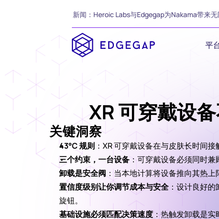
新闻：Heroic Labs与Edgegap为Nakama带来无
平
XR 可穿戴设
关键洞察
43°C 规则
：XR 可穿戴设备在与皮肤长时间
三个约束，一台设备
：可穿戴设备必须同时兼
卸载是安全阀
：当本地计算将设备推向其热上
置信度级别让你调节成本与安全
：设计良好的
旋钮。
基础设施必须匹配决策速度
：热触发卸载是实