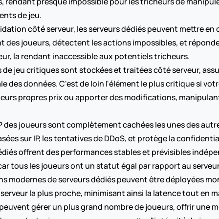
s, rendant presque impossible pour les tricheurs de manipule
ents de jeu.
alidation côté serveur, les serveurs dédiés peuvent mettre e
 des joueurs, détectent les actions impossibles, et réponde
eur, la rendant inaccessible aux potentiels tricheurs.
de jeu critiques sont stockées et traitées côté serveur, assu
le des données. C'est de loin l'élément le plus critique si vo
r leurs propres prix ou apporter des modifications, manipulant
IP des joueurs sont complètement cachées les unes des autr
es sur IP, les tentatives de DDoS, et protège la confidential
dédiés offrent des performances stables et prévisibles indé
 car tous les joueurs ont un statut égal par rapport au serveur
ons modernes de serveurs dédiés peuvent être déployées mo
 serveur la plus proche, minimisant ainsi la latence tout en m
peuvent gérer un plus grand nombre de joueurs, offrir une mei