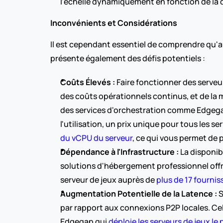
l'échelle dynamiquement en fonction de la 
Inconvénients et Considérations
Il est cependant essentiel de comprendre qu'au
présente également des défis potentiels :
Coûts Élevés :
 Faire fonctionner des serveu
des coûts opérationnels continus, et de la
des services d'orchestration comme Edgegap 
l'utilisation, un prix unique pour tous les s
du vCPU du serveur
, ce qui vous permet de
Dépendance à l'Infrastructure :
 La disponi
solutions d'hébergement professionnel offr
serveur de jeux auprès de 
plus de 17 fournis
Augmentation Potentielle de la Latence :
 
par rapport aux connexions P2P locales. Ce
Edgegap qui 
déploie les serveurs de jeux le