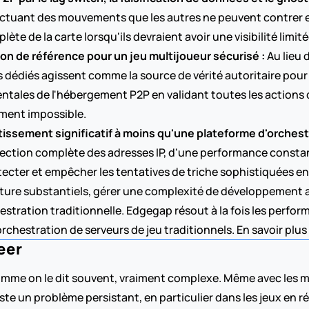
fectuant des mouvements que les autres ne peuvent contrer e
ète de la carte lorsqu'ils devraient avoir une visibilité limité
ion de référence pour un jeu multijoueur sécurisé :
 Au lieu
s dédiés agissent comme la source de vérité autoritaire pour 
ntales de l'hébergement P2P en validant toutes les actions d
ment impossible.
tissement significatif à moins qu'une plateforme d'orche
tection complète des adresses IP, d'une performance constan
tecter et empêcher les tentatives de triche sophistiquées e
cture substantiels, gérer une complexité de développement a
tration traditionnelle. Edgegap résout à la fois les perform
orchestration de serveurs de jeu traditionnels. En savoir plus 
er  
mme on le dit souvent, vraiment complexe. Même avec les mei
 reste un problème persistant, en particulier dans les jeux en