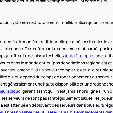
demande des joueurs sans compromettre l'intégrité du jeu.
cun système n'est totalement infaillible. Bien qu'un serveur
rs dédiés de manière traditionnelle peut nécessiter des invest
 maintenance. Ces coûts sont généralement absorbés par le d
qui offrent une mise à l'échelle « 
juste à temps
 », une tarif
erveurs dans le monde entier (pas de variations régionales) et
 payer seulement ¼ d'un serveur complet, c'est-à-dire uniqu
bilité du jeu dépend du temps de fonctionnement du serveur e
ent généralement une haute disponibilité et une redondance
seurs cloud
, garantissant qu'il n'est jamais hors ligne si l'un
Si les serveurs ne sont pas stratégiquement situés, les joueur
la est atténué en déployant des serveurs dans plusieurs rég
 plus près possible des utilisateurs, à 615+ emplacements da