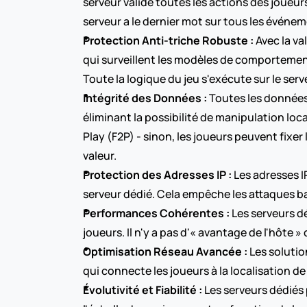
serveur valide toutes les actions des joueur
serveur a le dernier mot sur tous les événem
Protection Anti-triche Robuste :
 Avec la v
qui surveillent les modèles de comportement
Toute la logique du jeu s'exécute sur le serv
Intégrité des Données :
 Toutes les données 
éliminant la possibilité de manipulation loca
Play (F2P) - sinon, les joueurs peuvent fixe
valeur.
Protection des Adresses IP :
 Les adresses 
serveur dédié. Cela empêche les attaques basé
Performances Cohérentes :
 Les serveurs 
joueurs. Il n'y a pas d'« avantage de l'hôte »
Optimisation Réseau Avancée :
 Les soluti
qui connecte les joueurs à la localisation de
Évolutivité et Fiabilité :
 Les serveurs dédiés 