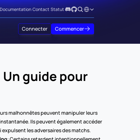
Select Language
Documentation
Contact
Statut
Connecter
Commencer
 Un guide pour 
oueurs malhonnêtes peuvent manipuler leurs 
 instantanée. Ils peuvent également accéder 
i expulsent les adversaires des matchs.
ting
: Certains retardent intentionnellement 