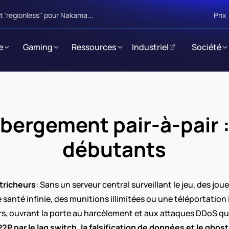
 'regionless" pour Nakama...
Prix
e
Gaming
Ressources
Industriel
Société
bergement pair-à-pair :
débutants
 tricheurs
: Sans un serveur central surveillant le jeu, des j
santé infinie, des munitions illimitées ou une téléportation
s, ouvrant la porte au harcèlement et aux attaques DDoS qu
2P par le lag switch, la falsification de données et le ghos