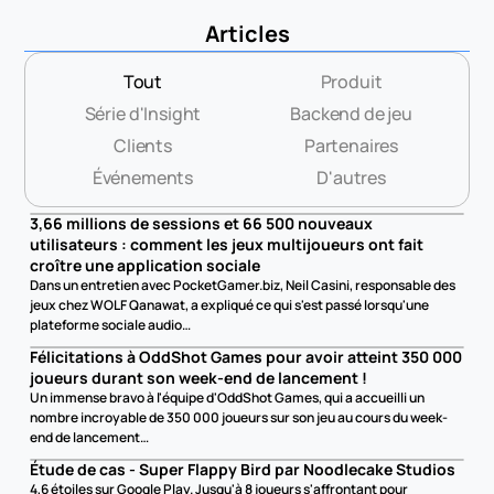
Articles
Tout
Produit
Série d'Insight
Backend de jeu
Clients
Partenaires
Événements
D'autres
3,66 millions de sessions et 66 500 nouveaux 
utilisateurs : comment les jeux multijoueurs ont fait 
croître une application sociale
Dans un entretien avec PocketGamer.biz, Neil Casini, responsable des 
jeux chez WOLF Qanawat, a expliqué ce qui s'est passé lorsqu'une 
plateforme sociale audio…
Félicitations à OddShot Games pour avoir atteint 350 000 
joueurs durant son week-end de lancement !
Un immense bravo à l'équipe d'OddShot Games, qui a accueilli un 
nombre incroyable de 350 000 joueurs sur son jeu au cours du week-
end de lancement…
Étude de cas - Super Flappy Bird par Noodlecake Studios
4,6 étoiles sur Google Play. Jusqu'à 8 joueurs s'affrontant pour 