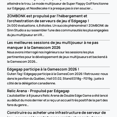
atteindre le trou. Le mode multijoueur de Super Flappy Golf fonctionne 
sur Edgegap, et Noodlecake n'a presque pas à s'en soucier…
ZOMBONK est propulsé par l'hébergement et 
l'orchestration de serveurs de jeu d'Edgegap !
24 000 évaluations. 4,8 étoiles. Un succès phénoménal ! ZOMBONK de 
Sinn Studio a su rassembler l'une des communautés les plus engagées 
du jeu multijoueur en VR…
Les meilleures sessions de jeu multijoueur à ne pas 
manquer à la Gamescom 2026
Nous avons interrogé nos ingénieurs sur les sessions les plus 
pertinentes pour le développement de jeux multijoueurs et backend à 
la Gamescom 2026…
Edgegap participe à la Gamescom 2026 !
Guten Tag ! Edgegap participe à la GamesCom 2026 ! Retrouvez-nous 
dans le pavillon du Québec, Hall 03.02, Stand E018g – F019g ; juste à 
côté de la délégation canadienne.
Relic Arena - Propulsé par Edgegap
L'autobattler à 8 joueurs Relic Arena de Double Edge Game a été lancé 
au début du mois dernier et a reçu un accueil très positif de la part des 
fans du genre…
Construire ou acheter une infrastructure de serveur de 