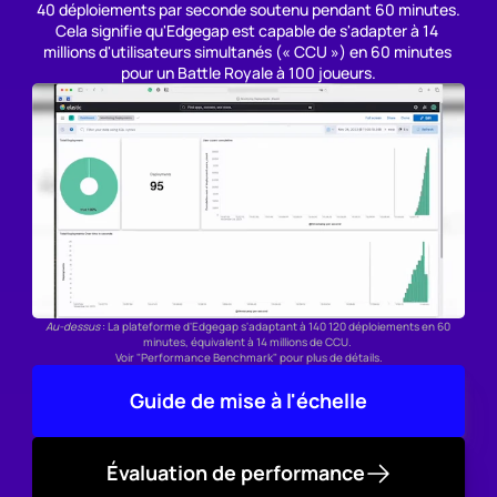
40 déploiements par seconde soutenu pendant 60 minutes.
Cela signifie qu'Edgegap est capable de s'adapter à 14 
millions d'utilisateurs simultanés (« CCU ») en 60 minutes 
pour un Battle Royale à 100 joueurs.
Au-dessus
 : La plateforme d'Edgegap s'adaptant à 140 120 déploiements en 60 
minutes, équivalent à 14 millions de CCU. 
Voir "Performance Benchmark" pour plus de détails.
Guide de mise à l'échelle
Évaluation de performance