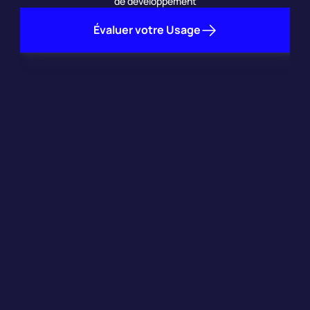
de développement
Évaluer votre Usage
L'intégration prend quelques 
minutes
L'orchestration d'Edgegap vous permet d'optimiser les 
performances de votre serveur de jeu - 
jusqu'à 1/4 
vCPU
!
 Fraction de CPU (par exemple, 1/4, 1/2) entraînant 
une fraction du prix. 
Par exemple, 1/4 vCPU = 25% * 0,00115 $ = 
0,0002875 $/min.
Prix
Documentation