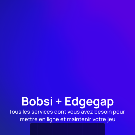
par le créateur de 
PurrNet
"Hébergement et "scaling" super 
rapide et à faible latence pour votre 
jeu multijoueur."
Bobsi
@BobsiTutoriel
Bobsi + Edgegap
Tous les services dont vous avez besoin pour 
mettre en ligne et maintenir votre jeu