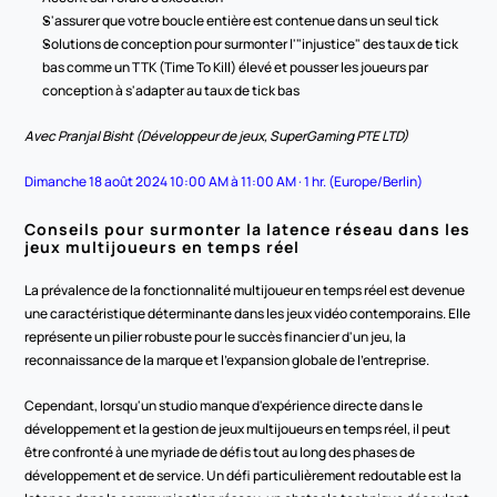
S'assurer que votre boucle entière est contenue dans un seul tick
Solutions de conception pour surmonter l'"injustice" des taux de tick 
bas comme un TTK (Time To Kill) élevé et pousser les joueurs par 
conception à s'adapter au taux de tick bas
Avec Pranjal Bisht (Développeur de jeux, SuperGaming PTE LTD)
Dimanche 18 août 2024 10:00 AM à 11:00 AM · 1 hr. (Europe/Berlin)
Conseils pour surmonter la latence réseau dans les 
jeux multijoueurs en temps réel
La prévalence de la fonctionnalité multijoueur en temps réel est devenue 
une caractéristique déterminante dans les jeux vidéo contemporains. Elle 
représente un pilier robuste pour le succès financier d'un jeu, la 
reconnaissance de la marque et l'expansion globale de l'entreprise.
Cependant, lorsqu'un studio manque d'expérience directe dans le 
développement et la gestion de jeux multijoueurs en temps réel, il peut 
être confronté à une myriade de défis tout au long des phases de 
développement et de service. Un défi particulièrement redoutable est la 