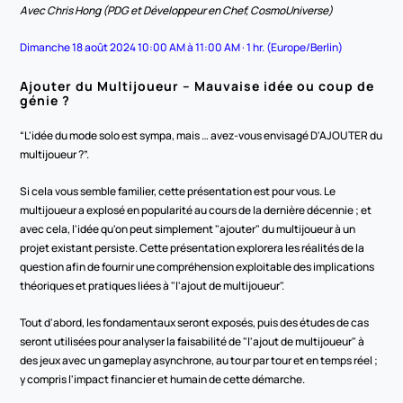
Avec Chris Hong (PDG et Développeur en Chef, CosmoUniverse)
Dimanche 18 août 2024 10:00 AM à 11:00 AM · 1 hr. (Europe/Berlin)
Ajouter du Multijoueur – Mauvaise idée ou coup de 
génie ?
“L'idée du mode solo est sympa, mais … avez-vous envisagé D'AJOUTER du 
multijoueur ?”.
Si cela vous semble familier, cette présentation est pour vous. Le 
multijoueur a explosé en popularité au cours de la dernière décennie ; et 
avec cela, l'idée qu'on peut simplement "ajouter" du multijoueur à un 
projet existant persiste. Cette présentation explorera les réalités de la 
question afin de fournir une compréhension exploitable des implications 
théoriques et pratiques liées à "l'ajout de multijoueur".
Tout d'abord, les fondamentaux seront exposés, puis des études de cas 
seront utilisées pour analyser la faisabilité de "l'ajout de multijoueur" à 
des jeux avec un gameplay asynchrone, au tour par tour et en temps réel ; 
y compris l'impact financier et humain de cette démarche.