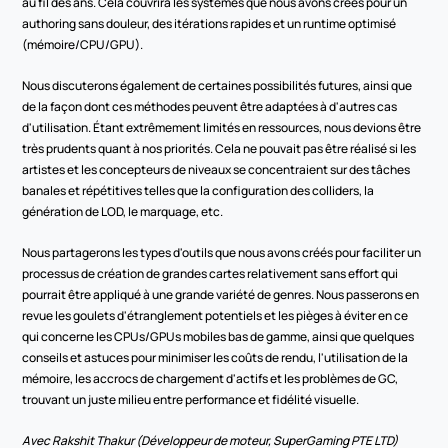
au fil des ans. Cela couvrira les systèmes que nous avons créés pour un 
authoring sans douleur, des itérations rapides et un runtime optimisé 
(mémoire/CPU/GPU).
Nous discuterons également de certaines possibilités futures, ainsi que 
de la façon dont ces méthodes peuvent être adaptées à d'autres cas 
d'utilisation. Étant extrêmement limités en ressources, nous devions être 
très prudents quant à nos priorités. Cela ne pouvait pas être réalisé si les 
artistes et les concepteurs de niveaux se concentraient sur des tâches 
banales et répétitives telles que la configuration des colliders, la 
génération de LOD, le marquage, etc.
Nous partagerons les types d'outils que nous avons créés pour faciliter un 
processus de création de grandes cartes relativement sans effort qui 
pourrait être appliqué à une grande variété de genres. Nous passerons en 
revue les goulets d'étranglement potentiels et les pièges à éviter en ce 
qui concerne les CPUs/GPUs mobiles bas de gamme, ainsi que quelques 
conseils et astuces pour minimiser les coûts de rendu, l'utilisation de la 
mémoire, les accrocs de chargement d'actifs et les problèmes de GC, 
trouvant un juste milieu entre performance et fidélité visuelle.
Avec Rakshit Thakur (Développeur de moteur, SuperGaming PTE LTD)