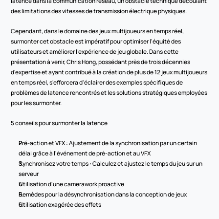
latence dans la communication réseau, un obstacle technique découlant 
des limitations des vitesses de transmission électrique physiques.
Cependant, dans le domaine des jeux multijoueurs en temps réel, 
surmonter cet obstacle est impératif pour optimiser l'équité des 
utilisateurs et améliorer l'expérience de jeu globale. Dans cette 
présentation à venir, Chris Hong, possédant près de trois décennies 
d'expertise et ayant contribué à la création de plus de 12 jeux multijoueurs 
en temps réel, s'efforcera d'éclairer des exemples spécifiques de 
problèmes de latence rencontrés et les solutions stratégiques employées 
pour les surmonter.
5 conseils pour surmonter la latence
Pré-action et VFX : Ajustement de la synchronisation par un certain 
délai grâce à l'événement de pré-action et au VFX
Synchronisez votre temps : Calculez et ajustez le temps du jeu sur un 
serveur
Utilisation d'une camerawork proactive
Remèdes pour la désynchronisation dans la conception de jeux
Utilisation exagérée des effets