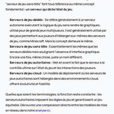
"serveur de jeu sans tête" font tous référence au même concept 
fondamental
 : un serveur qui dicte l'état du jeu
.
Serveurs de jeu dédiés
 : Se réfère généralement à un serveur 
autonome exécutant la logique du jeu sans rendre de graphiques, 
utilisé pour de grands jeux multijoueurs. Il est généralement utilisé par 
des jeux permettant aux joueurs d'héberger eux-mêmes des serveurs 
de jeu, comme Minecraft. Mais le concept demeure le même.
Serveurs de jeu sans tête
 : Essentiellement les mêmes que les 
serveurs dédiés mais soulignent l'absence d'interface graphique. 
Encore une fois, même chose, juste un nom différent.
Serveurs de jeu autoritaires
 : Met en avant le fait que le serveur a le 
contrôle ultime sur l'état du jeu et les interactions des joueurs.
Serveurs de jeu cloud
 : Un modèle de déploiement où les serveurs de 
jeux autoritaires sont hébergés dans des environnements cloud, 
offrant évolutivité et fiabilité.
Quelles que soient les terminologies, la fonction reste constante : les 
serveurs autoritaires imposent les règles du jeu et garantissent un jeu 
équitable. Découvrez une comparaison directe entre les modèles de mise 
en réseau dans notre 
analyse ici
.