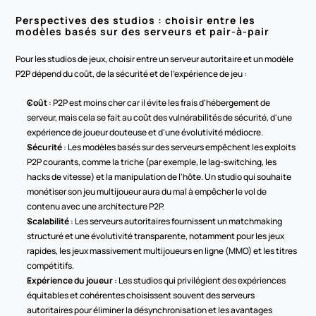
Perspectives des studios : choisir entre les 
modèles basés sur des serveurs et pair-à-pair
Pour les studios de jeux, choisir entre un serveur autoritaire et un modèle 
P2P dépend du coût, de la sécurité et de l'expérience de jeu :
Coût
 : P2P est moins cher car il évite les frais d'hébergement de 
serveur, mais cela se fait au coût des vulnérabilités de sécurité, d'une 
expérience de joueur douteuse et d'une évolutivité médiocre.
Sécurité
 : Les modèles basés sur des serveurs empêchent les exploits 
P2P courants, comme la triche (par exemple, le lag-switching, les 
hacks de vitesse) et la manipulation de l'hôte. Un studio qui souhaite 
monétiser son jeu multijoueur aura du mal à empêcher le vol de 
contenu avec une architecture P2P.
Scalabilité
 : Les serveurs autoritaires fournissent un matchmaking 
structuré et une évolutivité transparente, notamment pour les jeux 
rapides, les jeux massivement multijoueurs en ligne (MMO) et les titres 
compétitifs.
Expérience du joueur
 : Les studios qui privilégient des expériences 
équitables et cohérentes choisissent souvent des serveurs 
autoritaires pour éliminer la désynchronisation et les avantages 