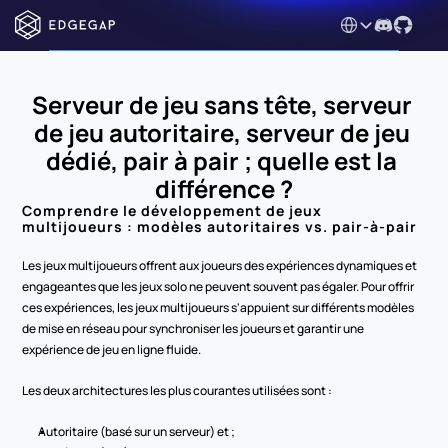
Select Language
Serveur de jeu sans tête, serveur 
de jeu autoritaire, serveur de jeu 
dédié, pair à pair ; quelle est la 
différence ?
Comprendre le développement de jeux 
multijoueurs : modèles autoritaires vs. pair-à-pair
Les jeux multijoueurs offrent aux joueurs des expériences dynamiques et 
engageantes que les jeux solo ne peuvent souvent pas égaler. Pour offrir 
ces expériences, les jeux multijoueurs s'appuient sur différents modèles 
de mise en réseau pour synchroniser les joueurs et garantir une 
expérience de jeu en ligne fluide.
Les deux architectures les plus courantes utilisées sont :
Autoritaire (basé sur un serveur) et ;