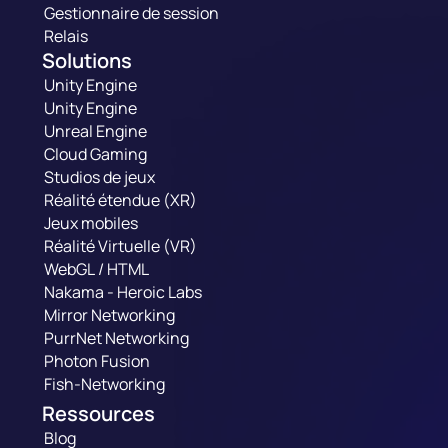
Gestionnaire de session
Relais
Solutions
Unity Engine
Unity Engine
Unreal Engine
Cloud Gaming
Studios de jeux
Réalité étendue (XR)
Jeux mobiles
Réalité Virtuelle (VR)
WebGL / HTML
Nakama - Heroic Labs
Mirror Networking
PurrNet Networking
Photon Fusion
Fish-Networking
Ressources
Blog