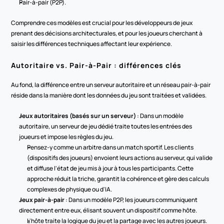
Pair-à-pair (P2P).
Comprendre ces modèles est crucial pour les développeurs de jeux 
prenant des décisions architecturales, et pour les joueurs cherchant à 
saisir les différences techniques affectant leur expérience.
Autoritaire vs. Pair-à-Pair : différences clés
Au fond, la différence entre un serveur autoritaire et un réseau pair-à-pair 
réside dans la manière dont les données du jeu sont traitées et validées.
Jeux autoritaires (basés sur un serveur)
 : Dans un modèle 
autoritaire, un serveur de jeu dédié traite toutes les entrées des 
joueurs et impose les règles du jeu.
Pensez-y comme un arbitre dans un match sportif. Les clients 
(dispositifs des joueurs) envoient leurs actions au serveur, qui valide 
et diffuse l'état de jeu mis à jour à tous les participants. Cette 
approche réduit la triche, garantit la cohérence et gère des calculs 
complexes de physique ou d'IA.
Jeux pair-à-pair
 : Dans un modèle P2P, les joueurs communiquent 
directement entre eux, élisant souvent un dispositif comme hôte.
L'hôte traite la logique du jeu et la partage avec les autres joueurs. 