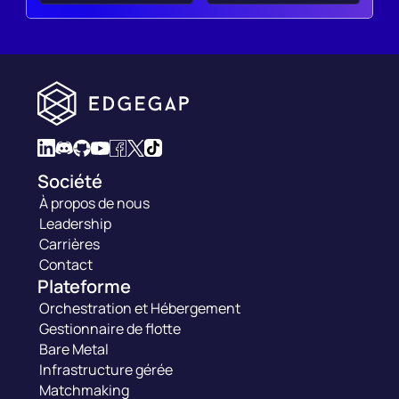
Société
À propos de nous
Leadership
Carrières
Contact
Plateforme
Orchestration et Hébergement
Gestionnaire de flotte
Bare Metal
Infrastructure gérée
Matchmaking