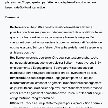
plateforme d'Edgegap était parfaitement adaptée à l'ambition et aux 
besoins de Soliton Interactive. 
En résumé :
Performance
: 
Aeon Wars
 bénéficierait de la meilleure latence 
possible pour tous ses joueurs, indépendamment des conditions telles 
que la fluctuation du nombre de joueurs à travers les régions. En 
s'assurant que 
tout le monde
 dans la communauté aurait l'expérience 
optimale, aidant Soliton à faire croître sa base de fans et à assurer une 
ambiance positive.
Résilience
: Avec une courte fenêtre pour son test pré-alpha, toute 
panne aurait un impact considérable sur Soliton Interactive. Les 615+ 
emplacements d'Edgegap dans 16 pays garantissaient que son 
multijoueur serait toujours accessible lors de l'évènement de test.
Simplicité: 
Les outils de pointe d'Edgegap ont permis à l'équipe 
d'automatiser facilement et de gérer leurs opérations d'hébergement 
de jeux multijoueurs et de les déployer instantanément dans le monde 
entier. C'était également compatible avec Unreal 5, et les outils de jeu 
ont garanti une intégration fluide.
Efficacité
: L'accès à une plateforme prête pour la production a permis 