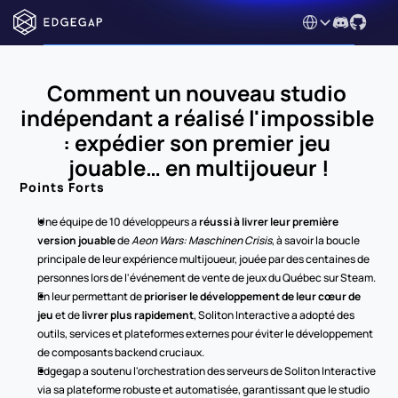
Select Language
Comment un nouveau studio 
indépendant a réalisé l'impossible 
: expédier son premier jeu 
jouable… en multijoueur !
Points Forts
Une équipe de 10 développeurs a 
réussi à livrer leur première 
version jouable
 de 
Aeon Wars: Maschinen Crisis
, à savoir la boucle 
principale de leur expérience multijoueur, jouée par des centaines de 
personnes lors de l'événement de vente de jeux du Québec sur Steam. 
En leur permettant de 
prioriser le développement de leur cœur de 
jeu
 et de 
livrer plus rapidement
, Soliton Interactive a adopté des 
outils, services et plateformes externes pour éviter le développement 
de composants backend cruciaux.
Edgegap a soutenu l'orchestration des serveurs de Soliton Interactive 
via sa plateforme robuste et automatisée, garantissant que le studio 