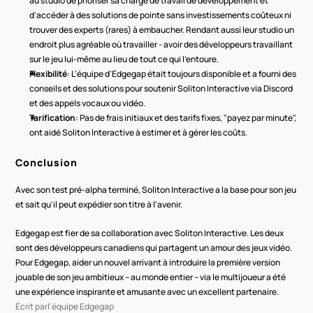
au studio de prioriser sa charge de travail de développement et 
d'accéder à des solutions de pointe sans investissements coûteux ni 
trouver des experts (rares) à embaucher. Rendant aussi leur studio un 
endroit plus agréable où travailler - avoir des développeurs travaillant 
sur le jeu lui-même au lieu de tout ce qui l'entoure.
Flexibilité
: L'équipe d'Edgegap était toujours disponible et a fourni des 
conseils et des solutions pour soutenir Soliton Interactive via Discord 
et des appels vocaux ou vidéo.
Tarification
: Pas de frais initiaux et des tarifs fixes, "payez par minute", 
ont aidé Soliton Interactive à estimer et à gérer les coûts.
Conclusion
Avec son test pré-alpha terminé, Soliton Interactive a la base pour son jeu 
et sait qu'il peut expédier son titre à l'avenir.
Edgegap est fier de sa collaboration avec Soliton Interactive. Les deux 
sont des développeurs canadiens qui partagent un amour des jeux vidéo. 
Pour Edgegap, aider un nouvel arrivant à introduire la première version 
jouable de son jeu ambitieux – au monde entier – via le multijoueur a été 
une expérience inspirante et amusante avec un excellent partenaire. 
Écrit par
l'équipe Edgegap