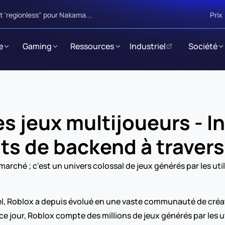
 'regionless" pour Nakama...
Prix
e
Gaming
Ressources
Industriel
Société
s jeux multijoueurs - I
ts de backend à travers
 marché ; c'est un univers colossal de jeux générés par les ut
el, Roblox a depuis évolué en une vaste communauté de créat
ce jour, Roblox compte des millions de jeux générés par les ut