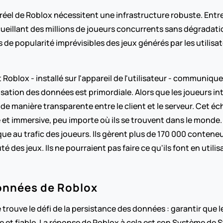
réel de Roblox nécessitent une infrastructure robuste. Entre 
accueillant des millions de joueurs concurrents sans dégradat
s de popularité imprévisibles des jeux générés par les utilisa
t Roblox - installé sur l'appareil de l'utilisateur - communiqu
sation des données est primordiale. Alors que les joueurs in
anière transparente entre le client et le serveur. Cet éc
 et immersive, peu importe où ils se trouvent dans le monde
au trafic des joueurs. Ils gèrent plus de 170 000 conteneurs
es jeux. Ils ne pourraient pas faire ce qu'ils font en utilisa
onnées de Roblox
rouve le défi de la persistance des données : garantir que les 
et fiable. La réponse de Roblox à cela est son Système de St