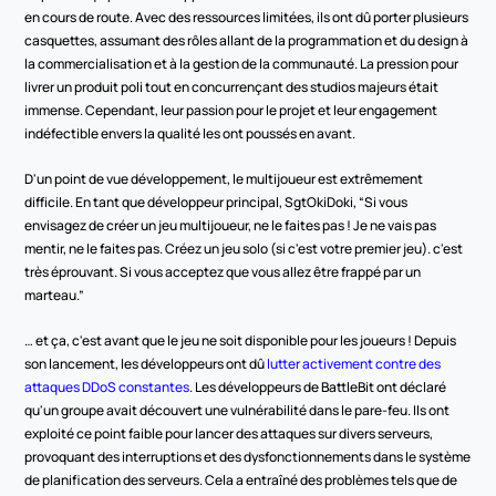
en cours de route. Avec des ressources limitées, ils ont dû porter plusieurs 
casquettes, assumant des rôles allant de la programmation et du design à 
la commercialisation et à la gestion de la communauté. La pression pour 
livrer un produit poli tout en concurrençant des studios majeurs était 
immense. Cependant, leur passion pour le projet et leur engagement 
indéfectible envers la qualité les ont poussés en avant.
D'un point de vue développement, le multijoueur est extrêmement 
difficile. En tant que développeur principal, SgtOkiDoki, “Si vous 
envisagez de créer un jeu multijoueur, ne le faites pas ! Je ne vais pas 
mentir, ne le faites pas. Créez un jeu solo (si c'est votre premier jeu). c'est 
très éprouvant. Si vous acceptez que vous allez être frappé par un 
marteau.”
… et ça, c'est avant que le jeu ne soit disponible pour les joueurs ! Depuis 
son lancement, les développeurs ont dû 
lutter activement contre des 
attaques DDoS constantes
. Les développeurs de BattleBit ont déclaré 
qu'un groupe avait découvert une vulnérabilité dans le pare-feu. Ils ont 
exploité ce point faible pour lancer des attaques sur divers serveurs, 
provoquant des interruptions et des dysfonctionnements dans le système 
de planification des serveurs. Cela a entraîné des problèmes tels que de 