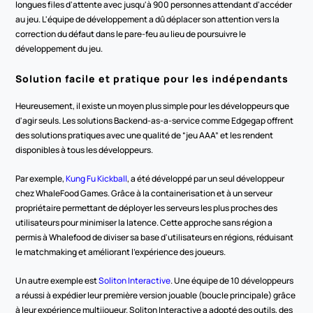
longues files d'attente avec jusqu'à 900 personnes attendant d'accéder 
au jeu. L'équipe de développement a dû déplacer son attention vers la 
correction du défaut dans le pare-feu au lieu de poursuivre le 
développement du jeu.
Solution facile et pratique pour les indépendants
Heureusement, il existe un moyen plus simple pour les développeurs que 
d'agir seuls. Les solutions Backend-as-a-service comme Edgegap offrent 
des solutions pratiques avec une qualité de “jeu AAA” et les rendent 
disponibles à tous les développeurs.
Par exemple, 
Kung Fu Kickball
, a été développé par un seul développeur 
chez WhaleFood Games. Grâce à la containerisation et à un serveur 
propriétaire permettant de déployer les serveurs les plus proches des 
utilisateurs pour minimiser la latence. Cette approche sans région a 
permis à Whalefood de diviser sa base d'utilisateurs en régions, réduisant 
le matchmaking et améliorant l'expérience des joueurs.
Un autre exemple est 
Soliton Interactive
. Une équipe de 10 développeurs 
a réussi à expédier leur première version jouable (boucle principale) grâce 
à leur expérience multijoueur. Soliton Interactive a adopté des outils, des 