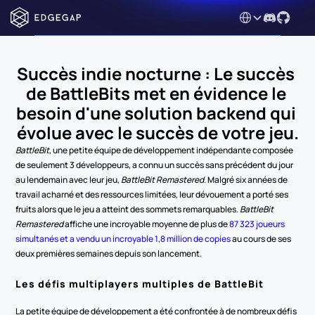
Select Language
Succès indie nocturne : Le succès 
de BattleBits met en évidence le 
besoin d'une solution backend qui 
évolue avec le succès de votre jeu.
BattleBit
, une petite équipe de développement indépendante composée 
de seulement 3 développeurs, a connu un succès sans précédent du jour 
au lendemain avec leur jeu, 
BattleBit Remastered
. Malgré six années de 
travail acharné et des ressources limitées, leur dévouement a porté ses 
fruits alors que le jeu a atteint des sommets remarquables. 
BattleBit 
Remastered
 affiche une incroyable moyenne de plus de 
87 323 joueurs 
simultanés et a vendu un incroyable 1,8 million de copies
 au cours de ses 
deux premières semaines depuis son lancement.
Les défis multiplayers multiples de BattleBit
La petite équipe de développement a été confrontée à de nombreux défis 