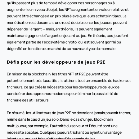
qu'ils passent plus de temps à développer ces personnages ou à 
augmenter leur niveau d'objet, les NFTs augmentent en valeur relative et 
peuvent être échangés à un prix plus élevé que leurs achats initiaux. La 
monétisation est désormais une rue à double sens : les joueurs peuvent 
dépenser de l'argent — mais, en théorie, ils peuvent également 
maintenant gagner de l'argent en jouant au jeu. En théorie, ces jeux font 
également partie de l'écosystème crypto, qui est souvent gonflé ou 
dégonflé en fonction du marché de ce nouveau type de monnaie.
Défis pour les développeurs de jeux P2E
En raison de la blockchain, les titres NFT et P2E peuvent être 
potentiellement très lucratifs ; ils attirent tout un ensemble de hackers et 
tricheurs, ce qui crée la nécessité pour les développeurs de jeux de 
considérer des approches modernes pour éliminer la possibilité de 
tricherie des utilisateurs.
En résumé, les utilisateurs de jeux P2E ne devraient jamais pouvoir tricher, 
même dans le cas d'un jeu solo. Dans le cas d'un jeu blockchain 
multijoueur, par exemple, l'autorité du serveur et l'équité sont une 
nécessité absolue. Quelques joueurs trichant ou ayant un avantage 
injuste pourraient faire s'effondrer l'économie du jeu.