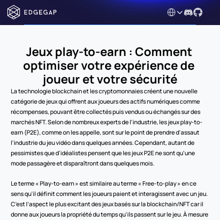
Select Language
Jeux play-to-earn : Comment 
optimiser votre expérience de 
joueur et votre sécurité
La technologie blockchain et les cryptomonnaies créent une nouvelle 
catégorie de jeux qui offrent aux joueurs des actifs numériques comme 
récompenses, pouvant être collectés puis vendus ou échangés sur des 
marchés NFT. Selon de nombreux experts de l'industrie, les jeux play-to-
earn (P2E), comme on les appelle, sont sur le point de prendre d'assaut 
l'industrie du jeu vidéo dans quelques années. Cependant, autant de 
pessimistes que d'idéalistes pensent que les jeux P2E ne sont qu'une 
mode passagère et disparaîtront dans quelques mois.
Le terme « Play-to-earn » est similaire au terme « Free-to-play » en ce 
sens qu'il définit comment les joueurs paient et interagissent avec un jeu. 
C’est l’aspect le plus excitant des jeux basés sur la blockchain/NFT car il 
donne aux joueurs la propriété du temps qu'ils passent sur le jeu. À mesure 