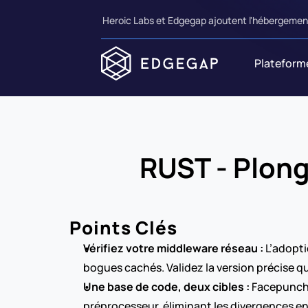
Heroic Labs et Edgegap ajoutent l'hébergement
Plateform
RUST - Plong
Points Clés
Vérifiez votre middleware réseau :
 L’adopt
bogues cachés. Validez la version précise qu
Une base de code, deux cibles :
 Facepunch 
préprocesseur, éliminant les divergences en