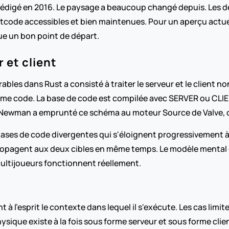
té rédigé en 2016. Le paysage a beaucoup changé depuis. Les d
etcode accessibles et bien maintenues. Pour un aperçu actuel 
ue un bon point de départ.
 et client
rables dans Rust a consisté à traiter le serveur et le client
 code. La base de code est compilée avec SERVER ou CLIENT d
Newman a emprunté ce schéma au moteur Source de Valve, où 
 bases de code divergentes qui s'éloignent progressivement à
propagent aux deux cibles en même temps. Le modèle mental d
ultijoueurs fonctionnent réellement.
à l'esprit le contexte dans lequel il s'exécute. Les cas limit
hysique existe à la fois sous forme serveur et sous forme cli