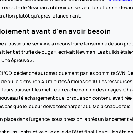
r en écoute de Newman : obtenir un serveur fonctionnel devant 
ération plutôt qu'après le lancement.
loiement avant d'en avoir besoin
ipe a passé une semaine à reconstruire l'ensemble de son proc
t lent et truffé de bugs », écrivait Newman. Les builds étaien
« une épreuve ».
CI/CD, déclenché automatiquement par les commits SVN. Des tâ
 de build d'environ 40 minutes à moins de 10. Les ressources 
ateurs puissent les mettre en cache comme des images. Chaq
n nouveau téléchargement que lorsque son contenu avait rée
 pas que le joueur doive télécharger 300 Mo à chaque fois. 
en place dans l'urgence, sous pression, après un lancement v
t aussi instructive que celle de l'état final. Les builds étai