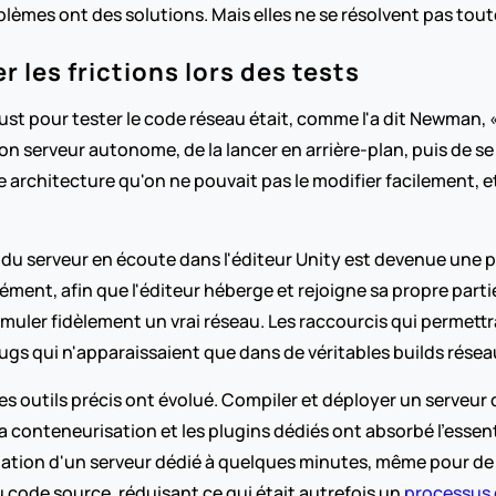
blèmes ont des solutions. Mais elles ne se résolvent pas tout
 les frictions lors des tests
Rust pour tester le code réseau était, comme l'a dit Newman, 
n serveur autonome, de la lancer en arrière-plan, puis de se c
rchitecture qu'on ne pouvait pas le modifier facilement, et c
 du serveur en écoute dans l'éditeur Unity est devenue une pri
nément, afin que l'éditeur héberge et rejoigne sa propre par
muler fidèlement un vrai réseau. Les raccourcis qui permettra
gs qui n'apparaissaient que dans de véritables builds résea
es outils précis ont évolué. Compiler et déployer un serveur 
conteneurisation et les plugins dédiés ont absorbé l'essenti
ation d'un serveur dédié à quelques minutes, même pour de gr
u code source, réduisant ce qui était autrefois un 
processus 