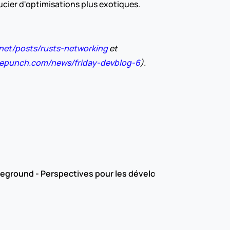
ucier d'optimisations plus exotiques.
y.net/posts/rusts-networking
 et 
acepunch.com/news/friday-devblog-6
). 
leground - Perspectives pour les développeurs de jeux mul