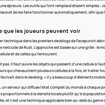
ne épreuve. Les outils qui l'ont remplacé étaient simples : J
en place et de les faire fonctionner automatiquement, afin que l
e que les joueurs peuvent voir
 plan technique dans les premiers devblogs de Facepunch décri
le netcode de Rust. L'approche est basée sur une grille : le m
ellule et de celles qui l'entourent.
pas. Il faut suivre les objets qui passent d'une cellule à l'au
rs qui chevauchent plusieurs cellules à la fois, et traiter tou
ivait dans le devblog, « il y a beaucoup d'éléments mobile
lité, un serveur qui diffuse l'état complet du monde à chaque j
proportionnels à la densité locale plutôt qu'à la population t
le, et c'est une technique applicable bien au-delà du genre s