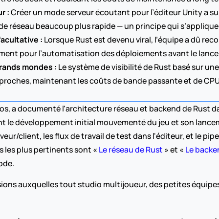
r :
 Créer un mode serveur écoutant pour l’éditeur Unity a sup
ode réseau beaucoup plus rapide — un principe qui s’applique 
acultative :
 Lorsque Rust est devenu viral, l’équipe a dû rec
tement pour l’automatisation des déploiements avant le lanc
 grands mondes :
 Le système de visibilité de Rust basé sur une 
es proches, maintenant les coûts de bande passante et de CPU
 a documenté l'architecture réseau et backend de Rust dans 
t le développement initial mouvementé du jeu et son lancemen
eur/client, les flux de travail de test dans l'éditeur, et le pi
 les plus pertinents sont « 
Le réseau de Rust
 » et « 
Le backe
ode.
ions auxquelles tout studio multijoueur, des petites équipes 