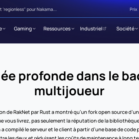
 'regionless" pour Nakama...
Prix
e
Gaming
Ressources
Industriel
Société
ée profonde dans le bac
multijoueur
ion de RakNet par Rust a montré qu’un fork open source d’un
e vous livrez, pas seulement la réputation de la bibliothèque
a compilé le serveur et le client à partir d’une base de code 
tre les deux et réduisant les coûts de maintenance à long t