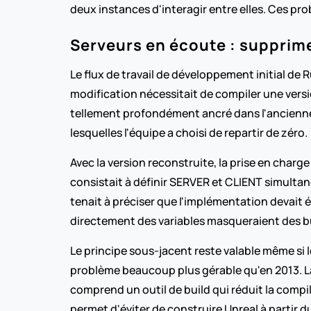
deux instances d'interagir entre elles. Ces pro
Serveurs en écoute : supprimer
Le flux de travail de développement initial de 
modification nécessitait de compiler une versio
tellement profondément ancré dans l'ancienne a
lesquelles l'équipe a choisi de repartir de zéro.
Avec la version reconstruite, la prise en charge
consistait à définir SERVER et CLIENT simulta
tenait à préciser que l'implémentation devait é
directement des variables masqueraient des bu
Le principe sous-jacent reste valable même si l
problème beaucoup plus gérable qu'en 2013. La 
comprend un outil de build qui réduit la compil
permet d'éviter de construire Unreal à partir d