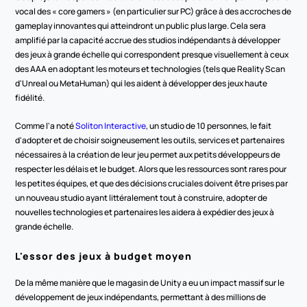
vocal des « core gamers » (en particulier sur PC) grâce à des accroches de 
gameplay innovantes qui atteindront un public plus large. Cela sera 
amplifié par la capacité accrue des studios indépendants à développer 
des jeux à grande échelle qui correspondent presque visuellement à ceux 
des AAA en adoptant les moteurs et technologies (tels que Reality Scan 
d'Unreal ou MetaHuman) qui les aident à développer des jeux haute 
fidélité.   
Comme l'a noté 
Soliton Interactive
, un studio de 10 personnes, le fait 
d'adopter et de choisir soigneusement les outils, services et partenaires 
nécessaires à la création de leur jeu permet aux petits développeurs de 
respecter les délais et le budget. Alors que les ressources sont rares pour 
les petites équipes, et que des décisions cruciales doivent être prises par 
un nouveau studio ayant littéralement tout à construire, adopter de 
nouvelles technologies et partenaires les aidera à expédier des jeux à 
grande échelle.  
L'essor des jeux à budget moyen
De la même manière que le magasin de Unity a eu un impact massif sur le 
développement de jeux indépendants, permettant à des millions de 