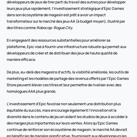
développeurs de jeux de tirer parti du travail des autres pour développer 
leurs jeux plus rapidement, l'investissement stratégique d'Epic Games 
dans son écosystème de magasin est prêt à avoir un impact 
transformateur sur le marché des jeux AA (à budget moyen), illustré par 
des titres comme 
Robocop: Rogue City
.
En engageant des ressources substantielles pour améliorer sa 
plateforme, Epic vise à fournir une infrastructure robuste qui permet aux 
développeurs de créer et de distribuer des jeux de haute qualité de 
manière efficace.
De plus, au-delà des magasins d'actifs, la visibilité améliorée, les outils de 
marketing et les modèles de partage des revenus offerts par l'Epic Games 
Store peuvent élever ces titres et leur permettre de rivaliser avec des 
homologues AAA plus grands.
L'investissement d'Epic favorise non seulement une distribution plus 
équitable du succès, mais encourage également l'innovation et la 
diversité dans le contenu de jeu en aidant les studios de jeux à accéder à 
des marges plus importantes sur leurs ventes. Alors qu'Epic Games 
continue de renforcer son écosystème de magasin, le marché AA devrait 
en bénéficier de manière significative, fournissant aux développeurs les 