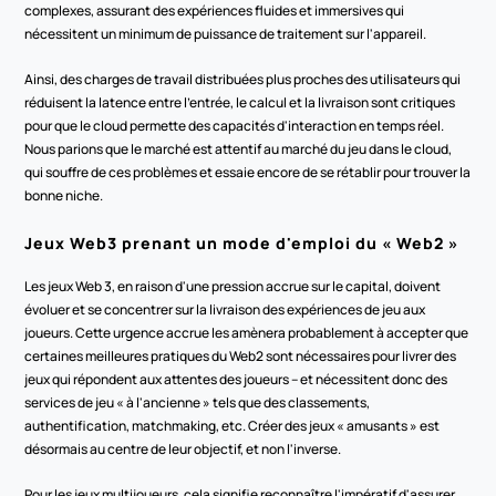
complexes, assurant des expériences fluides et immersives qui 
nécessitent un minimum de puissance de traitement sur l'appareil.
Ainsi, des charges de travail distribuées plus proches des utilisateurs qui 
réduisent la latence entre l'entrée, le calcul et la livraison sont critiques 
pour que le cloud permette des capacités d'interaction en temps réel. 
Nous parions que le marché est attentif au marché du jeu dans le cloud, 
qui souffre de ces problèmes et essaie encore de se rétablir pour trouver la 
bonne niche.
Jeux Web3 prenant un mode d'emploi du « Web2 »
Les jeux Web 3, en raison d'une pression accrue sur le capital, doivent 
évoluer et se concentrer sur la livraison des expériences de jeu aux 
joueurs. Cette urgence accrue les amènera probablement à accepter que 
certaines meilleures pratiques du Web2 sont nécessaires pour livrer des 
jeux qui répondent aux attentes des joueurs – et nécessitent donc des 
services de jeu « à l'ancienne » tels que des classements, 
authentification, matchmaking, etc. Créer des jeux « amusants » est 
désormais au centre de leur objectif, et non l'inverse.
Pour les jeux multijoueurs, cela signifie reconnaître l'impératif d'assurer 