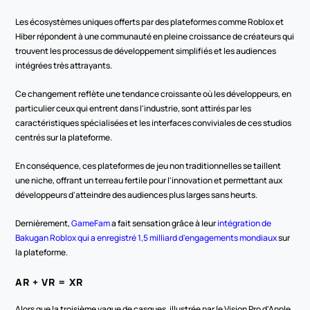
Les écosystèmes uniques offerts par des plateformes comme Roblox et 
Hiber répondent à une communauté en pleine croissance de créateurs qui 
trouvent les processus de développement simplifiés et les audiences 
intégrées très attrayants.
Ce changement reflète une tendance croissante où les développeurs, en 
particulier ceux qui entrent dans l'industrie, sont attirés par les 
caractéristiques spécialisées et les interfaces conviviales de ces studios 
centrés sur la plateforme.
En conséquence, ces plateformes de jeu non traditionnelles se taillent 
une niche, offrant un terreau fertile pour l'innovation et permettant aux 
développeurs d'atteindre des audiences plus larges sans heurts.
Dernièrement, 
GameFam
 a fait sensation grâce à leur 
intégration de 
Bakugan Roblox qui a enregistré 1,5 milliard d'engagements mondiaux
 sur 
la plateforme.
AR + VR = XR
Alors que la troisième vague de casques, illustrée par le Vision Pro d'Apple 