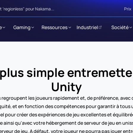
 'regionless" pour Nakama...
Prix
e
Gaming
Ressources
Industriel
Société
e plus simple entremette
Unity
 regroupent les joueurs rapidement et, de préférence, avec d
équité, et en fonction des compétences pour garantir à tous 
iel pour créer des expériences de jeu excellentes et équilibré
ainsi qu'avec votre hébergement de serveur de jeu en unisson
erveur de jeu. A défaut, votre joueur ne pourra pas jouer entr