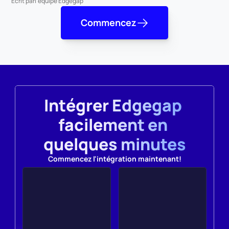
Écrit par
l'équipe Edgegap
Commencez
Intégrer Edgegap 
facilement en 
quelques minutes
Commencez l'intégration maintenant!