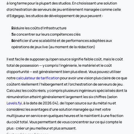
à long terme pour la plupart des studios. En choisissant une solution 
d’orchestration de serveurs de jeu entièrement managée comme celle 
d’Edgegap, les studios de développement de jeux peuvent :
Réduire les coûts d’infrastructure
Se concentrer sur leurs compétences clés
Bénéficier d’une scalabilité et de performances adaptées aux 
opérations de jeux live (au moment de la rédaction)
Il est facile de supposer qu’open source signifie faible coût, mais le coût 
total de possession — y compris l’ingénierie, le matériel et le coût 
d’opportunité — est généralement bien plus élevé. Vous pouvez utiliser 
notre 
calculateur de tarification
 pour avoir une vision plus claire de ce que 
coûtent réellement l’hébergement et l’orchestration de serveurs de jeu. 
Calculez les coûts réels, y compris plusieurs ingénieurs spécialisés dont la 
rémunération atteint généralement largement les six chiffres (selon 
Levels.fyi
, à la date de 2026.04), de l’open source sur du métal nu et 
considérez les avantages d’une solution managée qui met votre 
multijoueur en service en quelques heures et le maintient à une fraction 
du coût total. Vous permettant de vous concentrer sur ce qui compte le 
plus : créer un jeu meilleur et plus amusant.