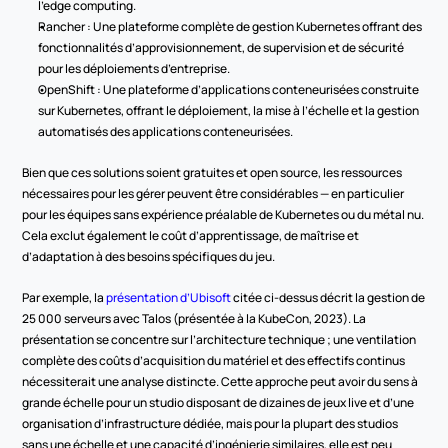
l’edge computing.
Rancher : Une plateforme complète de gestion Kubernetes offrant des 
fonctionnalités d’approvisionnement, de supervision et de sécurité 
pour les déploiements d’entreprise.
OpenShift : Une plateforme d’applications conteneurisées construite 
sur Kubernetes, offrant le déploiement, la mise à l’échelle et la gestion 
automatisés des applications conteneurisées.
Bien que ces solutions soient gratuites et open source, les ressources 
nécessaires pour les gérer peuvent être considérables — en particulier 
pour les équipes sans expérience préalable de Kubernetes ou du métal nu. 
Cela exclut également le coût d’apprentissage, de maîtrise et 
d’adaptation à des besoins spécifiques du jeu.
Par exemple, la 
présentation d’Ubisoft
 citée ci-dessus décrit la gestion de 
25 000 serveurs avec Talos (présentée à la KubeCon, 2023). La 
présentation se concentre sur l’architecture technique ; une ventilation 
complète des coûts d’acquisition du matériel et des effectifs continus 
nécessiterait une analyse distincte. Cette approche peut avoir du sens à 
grande échelle pour un studio disposant de dizaines de jeux live et d’une 
organisation d’infrastructure dédiée, mais pour la plupart des studios 
sans une échelle et une capacité d’ingénierie similaires, elle est peu 