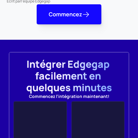
Écrit par
l'équipe Edgegap
Commencez
Intégrer Edgegap 
facilement en 
quelques minutes
Commencez l'intégration maintenant!