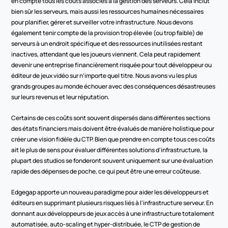
en compte tous les coûts associés à la gestion des serveurs. Cela inclut 
bien sûr les serveurs, mais aussi les ressources humaines nécessaires 
pour planifier, gérer et surveiller votre infrastructure. Nous devons 
également tenir compte de la provision trop élevée (ou trop faible) de 
serveurs à un endroit spécifique et des ressources inutilisées restant 
inactives, attendant que les joueurs viennent. Cela peut rapidement 
devenir une entreprise financièrement risquée pour tout développeur ou 
éditeur de jeux vidéo sur n'importe quel titre. Nous avons vu les plus 
grands groupes au monde échouer avec des conséquences désastreuses 
sur leurs revenus et leur réputation.
Certains de ces coûts sont souvent dispersés dans différentes sections 
des états financiers mais doivent être évalués de manière holistique pour 
créer une vision fidèle du CTP. Bien que prendre en compte tous ces coûts 
ait le plus de sens pour évaluer différentes solutions d'infrastructure, la 
plupart des studios se fonderont souvent uniquement sur une évaluation 
rapide des dépenses de poche, ce qui peut être une erreur coûteuse.
Edgegap apporte un nouveau paradigme pour aider les développeurs et 
éditeurs en supprimant plusieurs risques liés à l'infrastructure serveur. En 
donnant aux développeurs de jeux accès à une infrastructure totalement 
automatisée, auto-scaling et hyper-distribuée, le CTP de gestion de 