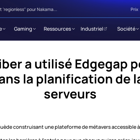
 'regionless" pour Nakama...
Prix
e
Gaming
Ressources
Industriel
Société
er a utilisé Edgegap po
ans la planification de l
serveurs
Suède construisant une plateforme de métavers accessible à 