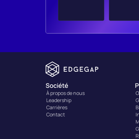
Société
P
À propos de nous
O
Leadership
G
Carrières
B
Contact
I
M
G
R