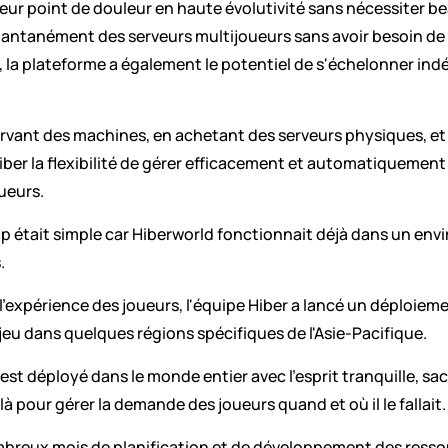
 leur point de douleur en haute évolutivité sans nécessiter 
stantanément des serveurs multijoueurs sans avoir besoin de 
la plateforme a également le potentiel de s'échelonner indéf
éservant des machines, en achetant des serveurs physiques, e
ber la flexibilité de gérer efficacement et automatiquement 
ueurs.
ap était simple car Hiberworld fonctionnait déjà dans un envi
.
de l'expérience des joueurs, l'équipe Hiber a lancé un déploiem
jeu dans quelques régions spécifiques de l'Asie-Pacifique. 
est déployé dans le monde entier avec l'esprit tranquille, s
à pour gérer la demande des joueurs quand et où il le fallait.
breux mois de planification et de développement des ressou