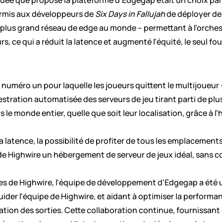
ée que propose la plateforme d'Edgegap était un choix parfai
permis aux développeurs de 
Six Days in Fallujah
 de déployer des
e plus grand réseau de edge au monde – permettant à l'orche
urs, ce qui a réduit la latence et augmenté l'équité, le seul f
on numéro un pour laquelle les joueurs quittent le multijoueur 
hestration automatisée des serveurs de jeu tirant parti de pl
 le monde entier, quelle que soit leur localisation, grâce à 
a latence, la possibilité de profiter de tous les emplacemen
de Highwire un hébergement de serveur de jeux idéal, sans co
ques de Highwire, l'équipe de développement d'Edgegap a été 
uider l'équipe de Highwire, et aidant à optimiser la performanc
sation des sorties. Cette collaboration continue, fournissant 