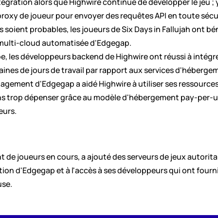
tégration alors que Highwire continue de développer le jeu ; 
 proxy de joueur pour envoyer des requêtes API en toute sécur
rs soient probables, les joueurs de Six Days in Fallujah ont b
 multi-cloud automatisée d'Edgegap. 
ipe, les développeurs backend de Highwire ont réussi à intégr
es de jours de travail par rapport aux services d'hébergeme
gement d'Edgegap a aidé Highwire à utiliser ses ressources, e
sans trop dépenser grâce au modèle d'hébergement pay-per-us
urs. 
de joueurs en cours, a ajouté des serveurs de jeux autoritair
tion d'Edgegap et à l'accès à ses développeurs qui ont fourni
use.