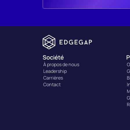
Société
P
À propos de nous
O
Leadership
G
Carrières
B
Contact
I
M
G
R