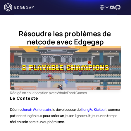
Select Language
Résoudre les problèmes de 
netcode avec Edgegap
Rédigé en collaboration avec
WhaleFood Games
Le Contexte
Décrire 
Jonah Wallerstein
, le développeur de 
KungFu Kickball
, comme 
patient et ingénieux pour créer un jeu en ligne multijoueur en temps 
réel en solo serait un euphémisme. 