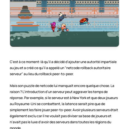
C'est à ce moment-là qu'il a décidé d'ajouter une autorité impartiale 
au jeu et a créé ce qu'il a appelé un "netcode rollback autoritaire 
serveur" au lieu du rollback peer-to-peer. 
Mais son puzzle de netcode lui manquait encore quelque chose. La 
raison ? L'introduction d'un serveur peut aggraver les temps de 
réponse. Par exemple, si le serveur est à New York et que deux joueurs 
au Royaume-Uni se combattent, la latence serait pire que de 
simplement les faire jouer peer-to-peer. Avoir plusieurs serveurs était 
également exclu car il ne voulait pas diviser sa base de joueurs et 
n'avait pas le luxe d'avoir des serveurs dans toutes les régions du 
monde. 