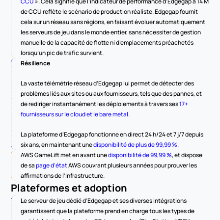
CCU
 ». Cela signifie que l’indicateur de performance d’Edgegap à 14 M 
de CCU reflète le scénario de production réaliste. Edgegap fournit 
cela sur un réseau sans régions, en faisant évoluer automatiquement 
les serveurs de jeu dans le monde entier, sans nécessiter de gestion 
manuelle de la capacité de flotte ni d’emplacements préachetés 
lorsqu’un pic de trafic survient.
Résilience
La vaste télémétrie réseau d’Edgegap lui permet de détecter des 
problèmes liés aux sites ou aux fournisseurs, tels que des pannes, et 
de rediriger instantanément les déploiements à travers ses 
17+ 
fournisseurs sur le cloud et le bare metal
.
La plateforme d’Edgegap fonctionne en direct 24 h/24 et 7 j/7 depuis 
six ans, en maintenant une 
disponibilité de plus de 99,99 %
.
AWS GameLift met en avant une 
disponibilité de 99,99 %
, et dispose 
de sa 
page d’état
 AWS couvrant plusieurs années pour prouver les 
affirmations de l’infrastructure.
Plateformes et adoption
Le serveur de jeu dédié d'Edgegap et ses diverses intégrations 
garantissent que la plateforme prend en charge tous les types de 