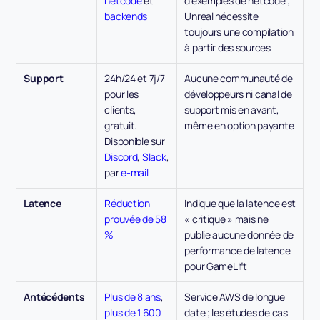
netcode
 et 
d'exemples de netcode ; 
backends
Unreal nécessite 
toujours une compilation 
à partir des sources
Support
24h/24 et 7j/7 
Aucune communauté de 
pour les 
développeurs ni canal de 
clients, 
support mis en avant, 
gratuit. 
même en option payante
Disponible sur 
Discord
, 
Slack
, 
par 
e-mail
Latence
Réduction 
Indique que la latence est 
prouvée de 58 
« critique » mais ne 
%
publie aucune donnée de 
performance de latence 
pour GameLift
Antécédents
Plus de 8 ans
, 
Service AWS de longue 
plus de 1 600 
date ; les études de cas 