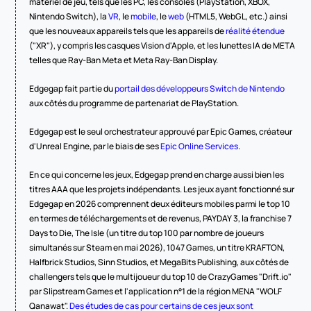
matériel de jeu, tels que les PC, les consoles (PlayStation, XBOX, 
Nintendo Switch), la 
VR
, le 
mobile
, le 
web
 (HTML5, WebGL, etc.) ainsi 
que les nouveaux appareils tels que les appareils de 
réalité étendue
("XR"), y compris les casques Vision d'Apple, et les lunettes IA de META 
telles que Ray-Ban Meta et Meta Ray-Ban Display.
Edgegap fait partie du 
portail des développeurs Switch de Nintendo
aux côtés du programme de partenariat de PlayStation.
Edgegap est le seul orchestrateur approuvé par Epic Games, créateur 
d'Unreal Engine, par le biais de ses 
Epic Online Services
.
En ce qui concerne les jeux, Edgegap prend en charge aussi bien les 
titres AAA que les projets indépendants. Les jeux ayant fonctionné sur 
Edgegap en 2026 comprennent deux éditeurs mobiles parmi le top 10 
en termes de téléchargements et de revenus, PAYDAY 3, la franchise 7 
Days to Die, The Isle (un titre du top 100 par nombre de joueurs 
simultanés sur Steam en mai 2026), 1047 Games, un titre KRAFTON, 
Halfbrick Studios, Sinn Studios, et MegaBits Publishing, aux côtés de 
challengers tels que le multijoueur du top 10 de CrazyGames "Drift.io" 
par Slipstream Games et l'application n°1 de la région MENA "WOLF 
Qanawat". 
Des études de cas pour certains de ces jeux sont 