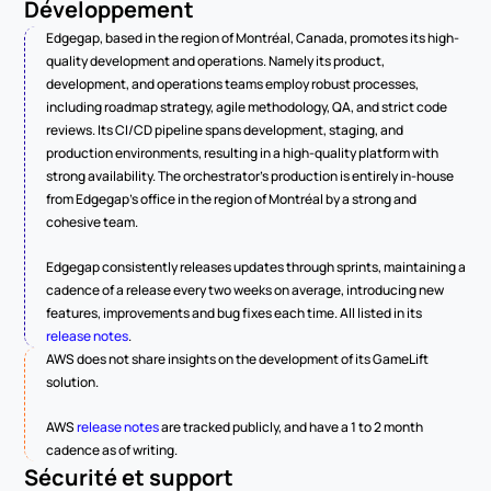
Développement
Edgegap, based in the region of Montréal, Canada, promotes its high-
quality development and operations. Namely its product, 
development, and operations teams employ robust processes, 
including roadmap strategy, agile methodology, QA, and strict code 
reviews. Its CI/CD pipeline spans development, staging, and 
production environments, resulting in a high-quality platform with 
strong availability. The orchestrator's production is entirely in-house 
from Edgegap's office in the region of Montréal by a strong and 
cohesive team.
Edgegap consistently releases updates through sprints, maintaining a 
cadence of a release every two weeks on average, introducing new 
features, improvements and bug fixes each time. All listed in its 
release notes
.
AWS does not share insights on the development of its GameLift 
solution.
AWS 
release notes
 are tracked publicly, and have a 1 to 2 month 
cadence as of writing.
Sécurité et support