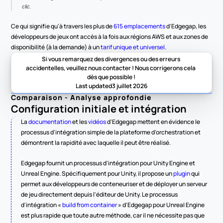
clic.
Ce qui signifie qu'à travers les plus de 
615 emplacements
 d'Edgegap, les 
développeurs de jeux ont accès à la fois aux régions AWS et aux zones de 
disponibilité (à la demande) à un 
tarif unique et universel
.
Si vous remarquez des divergences ou des erreurs 
accidentelles, veuillez nous contacter ! Nous corrigerons cela 
dès que possible !
Last updated
3 juillet 2026
Comparaison - Analyse approfondie
Configuration initiale et intégration
La 
documentation
 et les 
vidéos
 d'Edgegap mettent en évidence le 
processus d'intégration simple de la plateforme d'orchestration et 
démontrent la rapidité avec laquelle il peut être réalisé.
Edgegap fournit un processus d'intégration pour Unity Engine et 
Unreal Engine. Spécifiquement pour Unity, il propose un 
plugin
 qui 
permet aux développeurs de conteneuriser et de déployer un serveur 
de jeu directement depuis l'éditeur de Unity. Le processus 
d'intégration « 
build from container
 » d'Edgegap pour Unreal Engine 
est plus rapide que toute autre méthode, car il ne nécessite pas que 