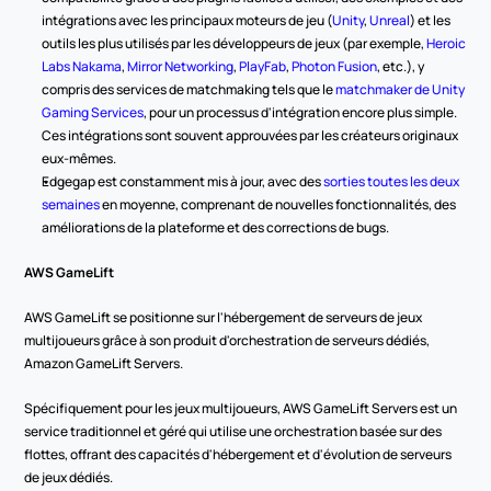
intégrations avec les principaux moteurs de jeu (
Unity
, 
Unreal
) et les 
outils les plus utilisés par les développeurs de jeux (par exemple, 
Heroic 
Labs Nakama
, 
Mirror Networking
, 
PlayFab
, 
Photon Fusion
, etc.), y 
compris des services de matchmaking tels que le 
matchmaker de Unity 
Gaming Services
, pour un processus d'intégration encore plus simple. 
Ces intégrations sont souvent approuvées par les créateurs originaux 
eux-mêmes.
Edgegap est constamment mis à jour, avec des 
sorties toutes les deux 
semaines
 en moyenne, comprenant de nouvelles fonctionnalités, des 
améliorations de la plateforme et des corrections de bugs.
AWS GameLift
AWS GameLift se positionne sur l'hébergement de serveurs de jeux 
multijoueurs grâce à son produit d'orchestration de serveurs dédiés, 
Amazon GameLift Servers.
Spécifiquement pour les jeux multijoueurs, AWS GameLift Servers est un 
service traditionnel et géré qui utilise une orchestration basée sur des 
flottes, offrant des capacités d'hébergement et d'évolution de serveurs 
de jeux dédiés.