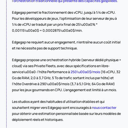
l'orchestration traditionnelle qui présente des capacités gaspillées
.
Edgegap permet le fractionnement des vCPU, jusqu'à 1/4 de vCPU. 
Pour les développeurs de jeux, l'optimisation de leur serveur de jeu à 
1/4 de vCPU se traduit par un prix final de 25\u00a0% * 
0,00115\u00a0$ = 0,0002875\u00a0$/min.
Edgegap ne requiert aucun engagement, n'entraîne aucun coût initial 
et ne nécessite pas de support technique.
Edgegap propose une orchestration hybride (serveur dédié physique + 
cloud) via ses Private Fleets, avec deux spécifications en libre-
service\u00a0: l'hôte Performance à 
250\u00a0$/mois
 (16 vCPU, 32 
Go de RAM, 2,0 à 3,7 GHz, 5 To de trafic sortant inclus par hôte) et 
l'hôte Overdrive à 290\u00a0$/mois (3,7 à 5,1 GHz, 64 Go de RAM) 
pour les jeux gourmands en CPU. L'engagement est limité à un mois.
Les studios ayant des habitudes d'utilisation établies et qui 
souhaitent migrer vers Edgegap sont encouragés à 
nous contacter
pour obtenir une estimation personnalisée basée sur leurs modèles de 
déploiement réels et historiques.