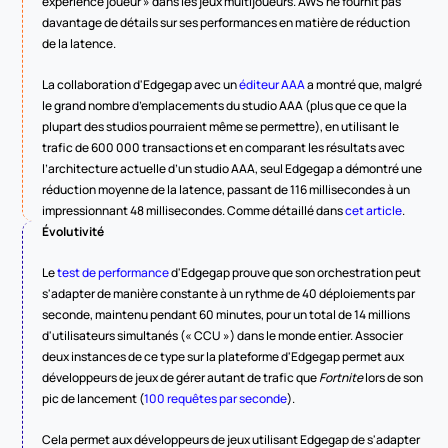
expérience joueur » dans les jeux multijoueurs. AWS ne fournit pas 
davantage de détails sur ses performances en matière de réduction 
de la latence.
La collaboration d'Edgegap avec un 
éditeur AAA
 a montré que, malgré 
le grand nombre d’emplacements du studio AAA (plus que ce que la 
plupart des studios pourraient même se permettre), en utilisant le 
trafic de 600 000 transactions et en comparant les résultats avec 
l’architecture actuelle d’un studio AAA, seul Edgegap a démontré une 
réduction moyenne de la latence, passant de 116 millisecondes à un 
impressionnant 48 millisecondes. Comme détaillé dans 
cet article
.
Évolutivité
Le 
test de performance
 d'Edgegap prouve que son orchestration peut 
s'adapter de manière constante à un rythme de 40 déploiements par 
seconde, maintenu pendant 60 minutes, pour un total de 14 millions 
d'utilisateurs simultanés (« CCU ») dans le monde entier. Associer 
deux instances de ce type sur la plateforme d'Edgegap permet aux 
développeurs de jeux de gérer autant de trafic que 
Fortnite
 lors de son 
pic de lancement (
100 requêtes par seconde
).
Cela permet aux développeurs de jeux utilisant Edgegap de s'adapter 