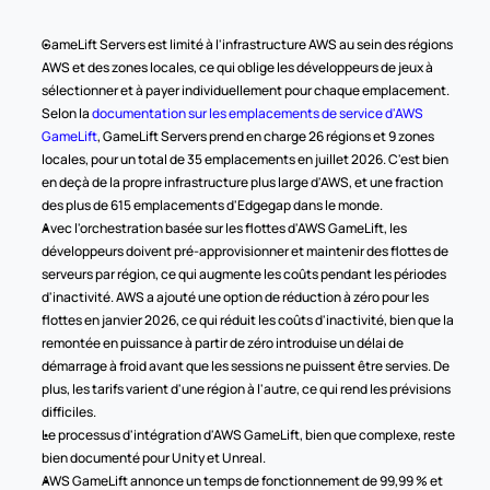
GameLift Servers est limité à l'infrastructure AWS au sein des régions 
AWS et des zones locales, ce qui oblige les développeurs de jeux à 
sélectionner et à payer individuellement pour chaque emplacement. 
Selon la 
documentation sur les emplacements de service d'AWS 
GameLift
, GameLift Servers prend en charge 26 régions et 9 zones 
locales, pour un total de 35 emplacements en juillet 2026. C'est bien 
en deçà de la propre infrastructure plus large d'AWS, et une fraction 
des plus de 615 emplacements d'Edgegap dans le monde.
Avec l'orchestration basée sur les flottes d'AWS GameLift, les 
développeurs doivent pré-approvisionner et maintenir des flottes de 
serveurs par région, ce qui augmente les coûts pendant les périodes 
d'inactivité. AWS a ajouté une option de réduction à zéro pour les 
flottes en janvier 2026, ce qui réduit les coûts d'inactivité, bien que la 
remontée en puissance à partir de zéro introduise un délai de 
démarrage à froid avant que les sessions ne puissent être servies. De 
plus, les tarifs varient d'une région à l'autre, ce qui rend les prévisions 
difficiles.
Le processus d'intégration d'AWS GameLift, bien que complexe, reste 
bien documenté pour Unity et Unreal.
AWS GameLift annonce un temps de fonctionnement de 99,99 % et 