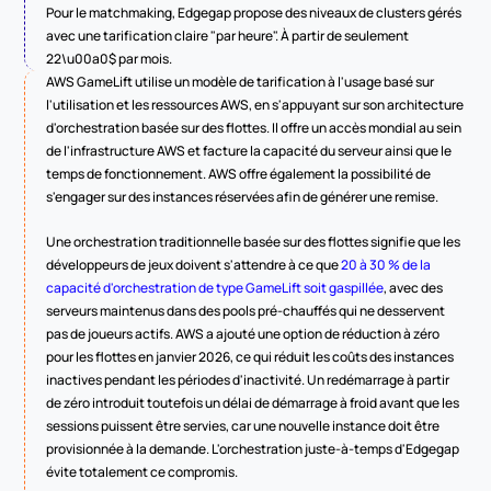
Pour le matchmaking, Edgegap propose des niveaux de clusters gérés 
avec une tarification claire "par heure". À partir de seulement 
22\u00a0$ par mois.
AWS GameLift utilise un modèle de tarification à l'usage basé sur 
l'utilisation et les ressources AWS, en s'appuyant sur son architecture 
d'orchestration basée sur des flottes. Il offre un accès mondial au sein 
de l'infrastructure AWS et facture la capacité du serveur ainsi que le 
temps de fonctionnement. AWS offre également la possibilité de 
s'engager sur des instances réservées afin de générer une remise.
Une orchestration traditionnelle basée sur des flottes signifie que les 
développeurs de jeux doivent s'attendre à ce que 
20 à 30 % de la 
capacité d'orchestration de type GameLift soit gaspillée
, avec des 
serveurs maintenus dans des pools pré-chauffés qui ne desservent 
pas de joueurs actifs. AWS a ajouté une option de réduction à zéro 
pour les flottes en janvier 2026, ce qui réduit les coûts des instances 
inactives pendant les périodes d'inactivité. Un redémarrage à partir 
de zéro introduit toutefois un délai de démarrage à froid avant que les 
sessions puissent être servies, car une nouvelle instance doit être 
provisionnée à la demande. L'orchestration juste-à-temps d'Edgegap 
évite totalement ce compromis.