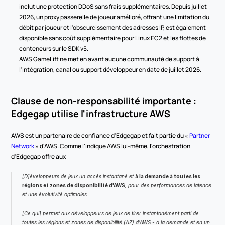
inclut une protection DDoS sans frais supplémentaires. Depuis juillet 
2026, un proxy passerelle de joueur amélioré, offrant une limitation du 
débit par joueur et l'obscurcissement des adresses IP, est également 
disponible sans coût supplémentaire pour Linux EC2 et les flottes de 
conteneurs sur le SDK v5.
AWS GameLift ne met en avant aucune communauté de support à 
l'intégration, canal ou support développeur en date de juillet 2026.
Clause de non-responsabilité importante : 
Edgegap utilise l'infrastructure AWS
AWS est un partenaire de confiance d'Edgegap et fait partie du « 
Partner 
Network
 » d'AWS. Comme l'indique AWS lui-même, l'orchestration 
d'Edgegap offre aux
[D]éveloppeurs de jeux un accès instantané et 
à la demande à toutes les 
régions et zones de disponibilité d'AWS
, pour des performances de latence 
et une évolutivité optimales.
[Ce qui] permet aux développeurs de jeux de tirer instantanément parti de 
toutes les régions et zones de disponibilité (AZ) d'AWS - à la demande et en un 