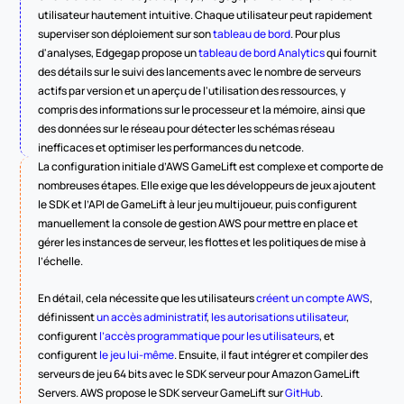
utilisateur hautement intuitive. Chaque utilisateur peut rapidement 
superviser son déploiement sur son 
tableau de bord
. Pour plus 
d'analyses, Edgegap propose un 
tableau de bord Analytics
 qui fournit 
des détails sur le suivi des lancements avec le nombre de serveurs 
actifs par version et un aperçu de l'utilisation des ressources, y 
compris des informations sur le processeur et la mémoire, ainsi que 
des données sur le réseau pour détecter les schémas réseau 
inefficaces et optimiser les performances du netcode.
La configuration initiale d’AWS GameLift est complexe et comporte de 
nombreuses étapes. Elle exige que les développeurs de jeux ajoutent 
le SDK et l’API de GameLift à leur jeu multijoueur, puis configurent 
manuellement la console de gestion AWS pour mettre en place et 
gérer les instances de serveur, les flottes et les politiques de mise à 
l’échelle.
En détail, cela nécessite que les utilisateurs 
créent un compte AWS
, 
définissent 
un accès administratif
, 
les autorisations utilisateur
, 
configurent 
l’accès programmatique pour les utilisateurs
, et 
configurent 
le jeu lui-même
. Ensuite, il faut intégrer et compiler des 
serveurs de jeu 64 bits avec le SDK serveur pour Amazon GameLift 
Servers. AWS propose le SDK serveur GameLift sur 
GitHub
.