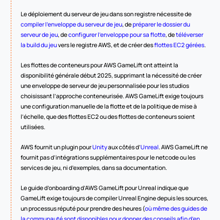
Le déploiement du serveur de jeu dans son registre nécessite de 
compiler l’enveloppe du serveur de jeu
, de 
préparer le dossier du 
serveur de jeu
, de 
configurer l’enveloppe pour sa flotte
, de 
téléverser 
la build du jeu
 vers le registre AWS, et de créer des 
flottes EC2 gérées
.
Les flottes de conteneurs pour AWS GameLift ont atteint la 
disponibilité générale début 2025, supprimant la nécessité de créer 
une enveloppe de serveur de jeu personnalisée pour les studios 
choisissant l’approche conteneurisée. AWS GameLift exige toujours 
une configuration manuelle de la flotte et de la politique de mise à 
l’échelle, que des flottes EC2 ou des flottes de conteneurs soient 
utilisées.
AWS fournit un plugin pour 
Unity
 aux côtés d’
Unreal
. AWS GameLift ne 
fournit pas d’intégrations supplémentaires pour le netcode ou les 
services de jeu, ni d’exemples, dans sa documentation.
Le guide d’onboarding d’AWS GameLift pour Unreal indique que 
GameLift exige toujours de compiler Unreal Engine depuis les sources, 
un processus réputé pour prendre des heures (
où même des guides de 
la communauté sont disponibles pour donner des conseils afin d’en 