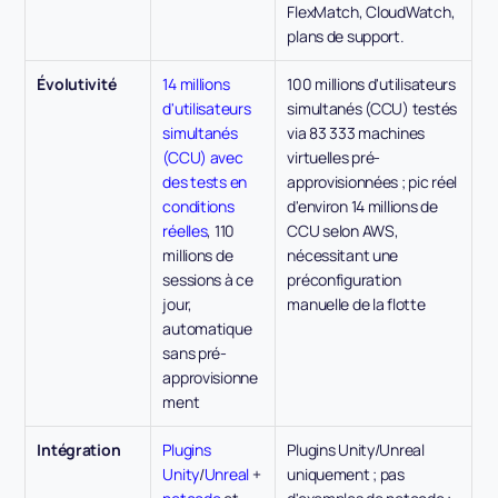
FlexMatch, CloudWatch, 
plans de support.
Évolutivité
14 millions 
100 millions d'utilisateurs 
d'utilisateurs 
simultanés (CCU) testés 
simultanés 
via 83 333 machines 
(CCU) avec 
virtuelles pré-
des tests en 
approvisionnées ; pic réel 
conditions 
d'environ 14 millions de 
réelles
, 110 
CCU selon AWS, 
millions de 
nécessitant une 
sessions à ce 
préconfiguration 
jour, 
manuelle de la flotte
automatique 
sans pré-
approvisionne
ment
Intégration
Plugins 
Plugins Unity/Unreal 
Unity
/
Unreal
 + 
uniquement ; pas 