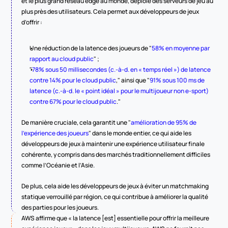
et le plus grand réseau edge au monde, déploie des serveurs de jeu au 
plus près des utilisateurs. Cela permet aux développeurs de jeux 
d’offrir :
Une réduction de la latence des joueurs de "
58% en moyenne par 
rapport au cloud public
" ;
"
78% sous 50 millisecondes (c.-à-d. en « temps réel ») de latence 
contre 14% pour le cloud public
," ainsi que "
91% sous 100 ms de 
latence (c.-à-d. le « point idéal » pour le multijoueur non e-sport) 
contre 67% pour le cloud public
."
De manière cruciale, cela garantit une "
amélioration de 95% de 
l’expérience des joueurs
" dans le monde entier, ce qui aide les 
développeurs de jeux à maintenir une expérience utilisateur finale 
cohérente, y compris dans des marchés traditionnellement difficiles 
comme l’Océanie et l’Asie.
De plus, cela aide les développeurs de jeux à éviter un matchmaking 
statique verrouillé par région, ce qui contribue à améliorer la qualité 
des parties pour les joueurs.
AWS affirme que « la latence [est] essentielle pour offrir la meilleure 