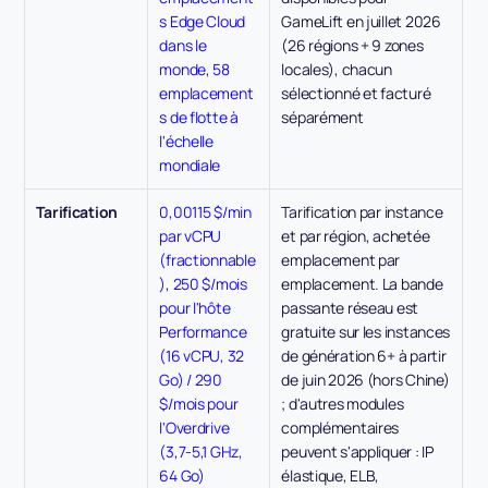
s Edge Cloud 
GameLift en juillet 2026 
dans le 
(26 régions + 9 zones 
monde
, 
58 
locales), chacun 
emplacement
sélectionné et facturé 
s de flotte à 
séparément
l'échelle 
mondiale
Tarification
0,00115 $/min 
Tarification par instance 
par vCPU 
et par région, achetée 
(fractionnable
emplacement par 
)
, 
250 $/mois 
emplacement. La bande 
pour l'hôte 
passante réseau est 
Performance 
gratuite sur les instances 
(16 vCPU, 32 
de génération 6+ à partir 
Go) / 290 
de juin 2026 (hors Chine) 
$/mois pour 
; d'autres modules 
l'Overdrive 
complémentaires 
(3,7-5,1 GHz, 
peuvent s'appliquer : IP 
64 Go)
élastique, ELB, 