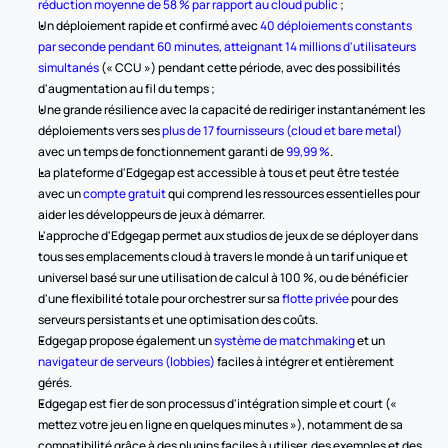
réduction moyenne de 58 % par rapport au cloud public
 ;
Un déploiement rapide et confirmé avec 
40 déploiements constants 
par seconde pendant 60 minutes, atteignant 14 millions d'utilisateurs 
simultanés
 (« CCU ») pendant cette période, avec des possibilités 
d'augmentation au fil du temps ;
Une grande résilience avec la capacité de rediriger instantanément les 
déploiements vers ses 
plus de 17 fournisseurs (cloud et bare metal)
avec un temps de fonctionnement garanti de 
99,99 %
.
La plateforme d'Edgegap est accessible à tous et peut être testée 
avec un 
compte gratuit
 qui comprend les ressources essentielles pour 
aider les développeurs de jeux à démarrer.
L'approche d'Edgegap permet aux studios de jeux de se déployer dans 
tous ses emplacements cloud à travers le monde à un tarif unique et 
universel basé sur une utilisation de calcul à 100 %, ou de bénéficier 
d'une flexibilité totale pour orchestrer sur sa 
flotte privée
 pour des 
serveurs persistants et une optimisation des coûts.
Edgegap propose également un 
système de matchmaking
 et un 
navigateur de serveurs (lobbies)
 faciles à intégrer et entièrement 
gérés.
Edgegap est fier de son processus d'intégration simple et court (« 
mettez votre jeu en ligne en quelques minutes »), notamment de sa 
compatibilité grâce à des plugins faciles à utiliser, des exemples et des 