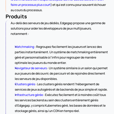
faire un processus plus court
) et qui est connu pour souvent échouer 
au cours du processus.
Produits
Au-delà des serveurs de jeu dédiés, Edgegap propose une gamme de 
solutions pour aider les développeurs de jeux multijoueurs, 
notamment :
Matchmaking
 : Regroupez facilement les joueurs et lancez des 
parties instantanément. Un système de matchmaking entièrement 
géré et personnalisable à l'infini pour regrouper de manière 
optimale les joueurs du monde entier.
Navigateur de serveurs
 : Un système similaire à un salon qui permet 
aux joueurs de découvrir, de parcourir et de rejoindre directement 
les serveurs de jeu disponibles.
Clusters gérés
 : Les clusters gérés rendent l'hébergement de 
services de jeux autogérés et de backends de jeux simple et rapide.
Infrastructure gérée
 : Exécutez facilement et à moindre coût tous 
les services backend au sein des clusters entièrement gérés 
d'Edgegap, y compris Kubernetes géré, les bases de données et le 
stockage gérés, ainsi qu'un CDN en temps réel.