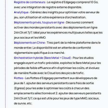
Registre de conteneurs
 : Le registre d'Edgegap comprend 10 Go, 
avec une intégration de registre externe disponible.
Analytique
 : Générez des insights pour optimiser votre serveur de 
jeu, son utilisation et votre expérience d'orchestration.
Déploiements privés, toujours en ligne
 : Découvrez comment 
activer des mondes persistants avec des déploiements en ligne 
24h/24 et 7j/7. Idéal pour les expériences multijoueurs telles que les 
jeux sociaux et les MMO.
Déploiements en Chine
 : Tirez parti de la même plateforme dans le 
monde entier. La disponibilité est en attente de conformité 
réglementaire spécifique à ce marché.
Orchestration hybride (Bare Metal + Cloud)
 : Pour les studios 
engagés ayant un trafic prévisible, exploitez le Bare Metal pour les 
périodes de faible affluence afin d'optimiser les coûts, et évoluez 
de manière fluide avec le Cloud lors des pics de trafic.
Flottes
 : Les flottes d'Edgegap permettent aux développeurs de 
jeux de 1. ajouter des serveurs persistants sans frais de sortie 
(Egress) pour les aider à optimiser les coûts à chacun des 
emplacements sélectionnés et 2. ajouter des serveurs persistants 
24h/24 et 7j/7, ce qui est utile pour les jeux de type MMO, sociaux, 
de survie, etc.