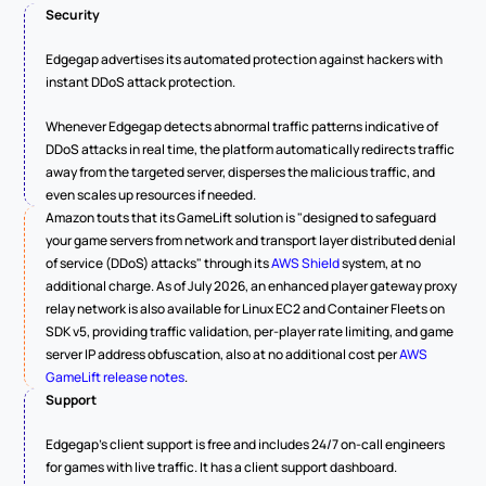
Security
Edgegap advertises its automated protection against hackers with 
instant DDoS attack protection.
Whenever Edgegap detects abnormal traffic patterns indicative of 
DDoS attacks in real time, the platform automatically redirects traffic 
away from the targeted server, disperses the malicious traffic, and 
even scales up resources if needed.
Amazon touts that its GameLift solution is "designed to safeguard 
your game servers from network and transport layer distributed denial 
of service (DDoS) attacks" through its 
AWS Shield
 system, at no 
additional charge. As of July 2026, an enhanced player gateway proxy 
relay network is also available for Linux EC2 and Container Fleets on 
SDK v5, providing traffic validation, per-player rate limiting, and game 
server IP address obfuscation, also at no additional cost per 
AWS 
GameLift release notes
.
Support
Edgegap's client support is free and includes 24/7 on-call engineers 
for games with live traffic. It has a client support dashboard.