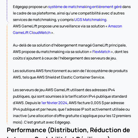
Edgegap propose un 
système de matchmaking entièrement géré
 dans 
le cadre de sa plateforme, ainsi qu'une compatibilité avec d'autres 
services de matchmaking, y compris 
UGS Matchmaking
.
AWS GameLift propose une surveillance via sa solution « 
Amazon 
GameLift CloudWatch
 ».
Au-delà de sa solution d'hébergement managé GameLift principale, 
AWS propose du matchmaking via sa solution « 
FlexMatch
 », dont les 
coûts s'ajoutent à ceux de l'hébergement des serveurs de jeu.
Les solutions AWS fonctionnent au sein de l'écosystème de produits 
AWS, tels que AWS Shield et Elastic Container Service.
Les serveurs de jeu AWS GameLift utilisent des adresses IPv4 
publiques, qui sont soumises à la tarification IPv4 publique standard 
d'AWS. Depuis le 
1er février 2024
, AWS facture 0,005 $ par adresse 
IPv4 publique et par heure, que l'adresse IP soit activement utilisée ou 
inactive (une allocation d'offre gratuite s'applique pour les 12 premiers 
mois). C'est gratuit avec Edgegap.
Performance (Distribution, Réduction de 