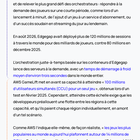
et de relever le plus grand défi des orchestrateurs : répondre à la 
demande des joueurs sur une courte période, comme lors d'un 
lancement à minuit, de l'ajout d'un jeu à un service d'abonnement, ou 
d'un succès soudain en streaming du jour au lendemain.
En août 2026, Edgegap avait déployé plus de 120 millions de sessions 
à travers le monde pour des milliards de joueurs, contre 80 millions en 
décembre 2025.
L'orchestration juste-à-temps basée sur les conteneurs d'Edgegap 
lance des serveurs à la demande, avec un 
temps de démarrage à froid 
moyen d'environ trois secondes
 dans le monde entier.
AWS GameLift met en avant sa capacité à atteindre « 
100 millions 
d’utilisateurs simultanés (CCU) pour un seul jeu
 », obtenue lors d’un 
test en février 2025. Cependant, atteindre cette échelle exige que les 
développeurs préallouent une flotte entre les régions à cette 
capacité, et qu’ils paient chaque région individuellement, en amont 
d’un tel scénario.
Comme AWS l’indique elle-même, de façon réaliste, « 
les jeux les plus 
populaires au monde aujourd’hui plafonnent autour de 14 millions de 