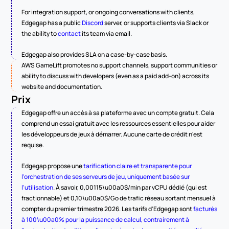
For integration support, or ongoing conversations with clients, 
Edgegap has a public 
Discord
 server, or supports clients via Slack or 
the ability to 
contact
 its team via email.
Edgegap also provides SLA on a case-by-case basis.
AWS GameLift promotes no support channels, support communities or 
ability to discuss with developers (even as a paid add-on) across its 
website and documentation.
Prix
Edgegap offre un accès à sa plateforme avec un compte gratuit. Cela 
comprend un essai gratuit avec les ressources essentielles pour aider 
les développeurs de jeux à démarrer. Aucune carte de crédit n'est 
requise.
Edgegap propose une 
tarification claire et transparente pour 
l'orchestration de ses serveurs de jeu, uniquement basée sur 
l'utilisation
. À savoir, 0,00115\u00a0$/min par vCPU dédié (qui est 
fractionnable) et 0,10\u00a0$/Go de trafic réseau sortant mensuel à 
compter du premier trimestre 2026. Les tarifs d'Edgegap sont 
facturés 
à 100\u00a0% pour la puissance de calcul, contrairement à 