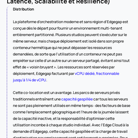
Latence, Scalabilité et Résilience)
Distribution
La plateforme d'orchestration moderne et sans région d'Edgegap est 
conçue dès le départ pour fournir un environnement multi-tenant 
entièrement partitionné. Plusieurs studios peuvent s'exécuter sur le 
même serveur, mais chaque déploiement est isolé dans son propre 
conteneur hermétique qui ne peut dépasser les ressources 
demandées, de sorte que l'utilisation d'un conteneur ne peut pas 
empiéter sur celle d'un autre sur un serveur partagé, évitant ainsi tout 
effet de « voisin bruyant ». Les ressources sont réservées par 
déploiement, Edgegap facturant par 
vCPU dédié, fractionnable 
jusqu'à 1/4 de vCPU
.
Cette co-location est un avantage. Les parcs de serveurs privés 
traditionnels entraînent une 
capacité gaspillée
 car tous les serveurs 
ne sont pas pleinement utilisés en même temps : des facteurs de base 
comme l'emplacement géographique et l'heure de la journée laissent 
de la capacité inactive, et la responsabilité d'optimiser cette 
utilisation incombe à chaque studio individuel. Avec l'Edge Cloud à la 
demande d'Edgegap, cette capacité gaspillée et la charge de travail 
d'optimisation par emplacement sont entièrement supprimées. Pour 