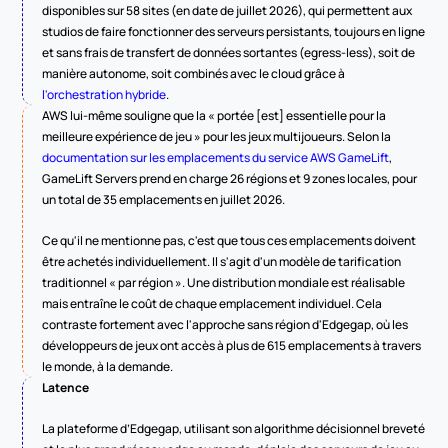
disponibles sur 58 sites (en date de juillet 2026), qui permettent aux 
studios de faire fonctionner des serveurs persistants, toujours en ligne 
et sans frais de transfert de données sortantes (egress-less), soit de 
manière autonome, soit combinés avec le cloud grâce à 
l'orchestration hybride
.
AWS lui-même souligne que la « portée [est] essentielle pour la 
meilleure expérience de jeu » pour les jeux multijoueurs. Selon la 
documentation sur les emplacements du service AWS GameLift
, 
GameLift Servers prend en charge 26 régions et 9 zones locales, pour 
un total de 35 emplacements en juillet 2026.
Ce qu'il ne mentionne pas, c'est que tous ces emplacements doivent 
être achetés individuellement. Il s'agit d'un modèle de tarification 
traditionnel « par région ». Une distribution mondiale est réalisable 
mais entraîne le coût de chaque emplacement individuel. Cela 
contraste fortement avec l'approche sans région d'Edgegap, où les 
développeurs de jeux ont accès à plus de 615 emplacements à travers 
le monde, à la demande.
Latence
La plateforme d’Edgegap, utilisant son algorithme décisionnel breveté 