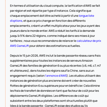
En termes d'utilisation du cloud compute, la tarification d'AWS se fait 
par région et est répartie par type d'instance. Cela signifie que 
chaque emplacement doit être acheté à partir d'une 
longue liste 
d'options
, et que ce prix change en fonction des différents 
emplacements, créant un effet multiplicateur pour les jeux ayant des 
joueurs dans le monde entier. AWS a réduit les tarifs à la demande 
jusqu'à 9 % dans 22 régions, comme indiqué dans ses mises à jour 
tarifaires ; nous vous recommandons de relancer le 
calculateur de prix 
AWS GameLift
 pour obtenir des estimations actuelles.
Depuis le 15 juin 2026, AWS inclut la bande passante réseau sans frais 
supplémentaires pour toutes les instances de serveurs Amazon 
GameLift des familles de génération 6 ou plus récentes (c6, m6, c7, m7 
et ultérieures), dans toutes les régions sauf la Chine, sans aucun 
engagement requis (selon 
l'annonce d'AWS
). Les studios utilisant des 
instances de génération plus ancienne doivent créer de nouvelles 
flottes de génération 6 ou supérieure pour en bénéficier. Cela élimine 
les frais de transfert de données en tant que facteur de coût pour les 
déploiements GameLift éligibles. Les différences de coût qui 
subsistent entre les deux plateformes sont structurelles plutôt que 
liées à la bande passante : GameLift exige des studios qu'ils 