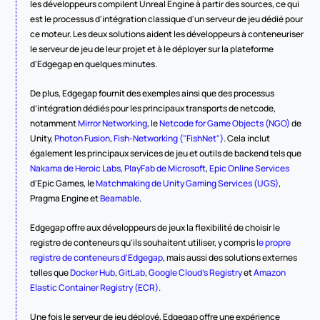
les développeurs compilent Unreal Engine à partir des sources, ce qui 
est le processus d'intégration classique d'un serveur de jeu dédié pour 
ce moteur. Les deux solutions aident les développeurs à conteneuriser 
le serveur de jeu de leur projet et à le déployer sur la plateforme 
d'Edgegap en quelques minutes.
De plus, Edgegap fournit des exemples ainsi que des processus 
d’intégration dédiés pour les principaux transports de netcode, 
notamment 
Mirror Networking
, le 
Netcode for Game Objects (NGO)
 de 
Unity, 
Photon Fusion
, 
Fish-Networking ("FishNet")
. Cela inclut 
également les principaux services de jeu et outils de backend tels que 
Nakama de Heroic Labs
, 
PlayFab de Microsoft
, 
Epic Online Services
d'Epic Games, le 
Matchmaking de Unity Gaming Services (UGS)
, 
Pragma Engine et 
Beamable
.
Edgegap offre aux développeurs de jeux la flexibilité de choisir le 
registre de conteneurs qu'ils souhaitent utiliser, y compris 
le propre 
registre de conteneurs d'Edgegap
, mais aussi des solutions externes 
telles que 
Docker Hub
, 
GitLab
, 
Google Cloud's Registry
 et 
Amazon 
Elastic Container Registry (ECR)
.
Une fois le serveur de jeu déployé, Edgegap offre une expérience 