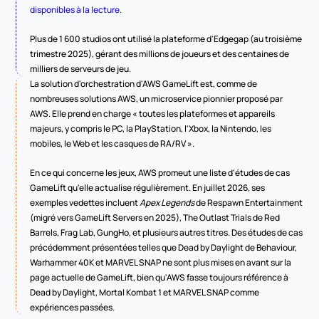
disponibles à la lecture
.
Plus de 1 600 studios ont utilisé la plateforme d'Edgegap (au troisième 
trimestre 2025), gérant des millions de joueurs et des centaines de 
milliers de serveurs de jeu.
La solution d'orchestration d'AWS GameLift est, comme de 
nombreuses solutions AWS, un microservice pionnier proposé par 
AWS. Elle prend en charge « toutes les plateformes et appareils 
majeurs, y compris le PC, la PlayStation, l'Xbox, la Nintendo, les 
mobiles, le Web et les casques de RA/RV ».
En ce qui concerne les jeux, AWS promeut une liste d'études de cas 
GameLift qu'elle actualise régulièrement. En juillet 2026, ses 
exemples vedettes incluent 
Apex Legends
 de Respawn Entertainment 
(migré vers GameLift Servers en 2025), The Outlast Trials de Red 
Barrels, Frag Lab, GungHo, et plusieurs autres titres. Des études de cas 
précédemment présentées telles que Dead by Daylight de Behaviour, 
Warhammer 40K et MARVEL SNAP ne sont plus mises en avant sur la 
page actuelle de GameLift, bien qu'AWS fasse toujours référence à 
Dead by Daylight, Mortal Kombat 1 et MARVEL SNAP comme 
expériences passées.