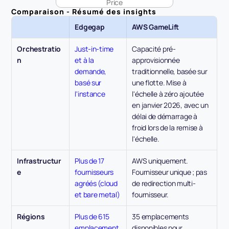
Price
Comparaison - Résumé des insights
Edgegap
AWS GameLift
Orchestratio
Just-in-time 
Capacité pré-
n
et à la 
approvisionnée 
demande, 
traditionnelle, basée sur 
basé sur 
une flotte. Mise à 
l'instance
l'échelle à zéro ajoutée 
en janvier 2026, avec un 
délai de démarrage à 
froid lors de la remise à 
l'échelle.
Infrastructur
Plus de 17 
AWS uniquement. 
e
fournisseurs 
Fournisseur unique ; pas 
agréés (cloud 
de redirection multi-
et bare metal)
fournisseur.
Régions
Plus de 615 
35 emplacements 
emplacement
disponibles pour 