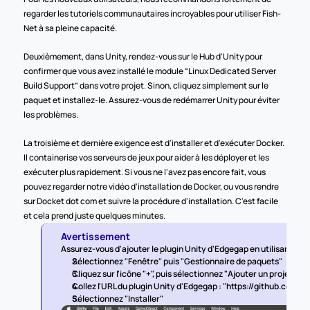
regarder les tutoriels communautaires incroyables pour utiliser Fish-
Net à sa pleine capacité.
Deuxièmement, dans Unity, rendez-vous sur le Hub d'Unity pour 
confirmer que vous avez installé le module “Linux Dedicated Server 
Build Support” dans votre projet. Sinon, cliquez simplement sur le 
paquet et installez-le. Assurez-vous de redémarrer Unity pour éviter 
les problèmes.
La troisième et dernière exigence est d'installer et d'exécuter Docker. 
Il containerise vos serveurs de jeux pour aider à les déployer et les 
exécuter plus rapidement. Si vous ne l'avez pas encore fait, vous 
pouvez regarder notre vidéo d'installation de Docker, ou vous rendre 
sur Docket dot com et suivre la procédure d'installation. C'est facile 
et cela prend juste quelques minutes. 
Avertissement
Assurez-vous d'ajouter le plugin Unity d'Edgegap en utilisant "Ajout
Sélectionnez "Fenêtre" puis "Gestionnaire de paquets"
Cliquez sur l'icône "+", puis sélectionnez "Ajouter un projet dep
Collez l'URL du plugin Unity d'Edgegap : "https://github.com/
Sélectionnez "Installer"