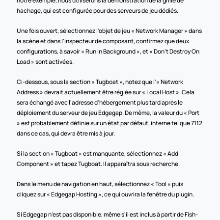
notre exemple, nous utiliserons la démonstration de la grille de 
hachage, qui est configurée pour des serveurs de jeu dédiés.
Une fois ouvert, sélectionnez l'objet de jeu « Network Manager » dans 
la scène et dans l'inspecteur de composant, confirmez que deux 
configurations, à savoir « Run in Background », et « Don’t Destroy On 
Load » sont activées.
Ci-dessous, sous la section « Tugboat », notez que l'« Network 
Address » devrait actuellement être réglée sur « Local Host ». Cela 
sera échangé avec l'adresse d'hébergement plus tard après le 
déploiement du serveur de jeu Edgegap. De même, la valeur du « Port 
» est probablement définie sur un état par défaut, interne tel que 7112 
dans ce cas, qui devra être mis à jour.
Si la section « Tugboat » est manquante, sélectionnez « Add 
Component » et tapez Tugboat. Il apparaîtra sous recherche. 
Dans le menu de navigation en haut, sélectionnez « Tool » puis 
cliquez sur « Edgegap Hosting », ce qui ouvrira la fenêtre du plugin.
Si Edgegap n'est pas disponible, même s'il est inclus à partir de Fish-