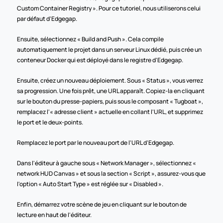
Custom Container Registry ». Pour ce tutoriel, nous utiliserons celui 
par défaut d'Edgegap.
Ensuite, sélectionnez « Build and Push ». Cela compile 
automatiquement le projet dans un serveur Linux dédié, puis crée un 
conteneur Docker qui est déployé dans le registre d'Edgegap.
Ensuite, créez un nouveau déploiement. Sous « Status », vous verrez 
sa progression. Une fois prêt, une URL apparaît. Copiez-la en cliquant 
sur le bouton du presse-papiers, puis sous le composant « Tugboat », 
remplacez l'« adresse client » actuelle en collant l'URL, et supprimez 
le port et le deux-points.
Remplacez le port par le nouveau port de l'URL d'Edgegap. 
Dans l'éditeur à gauche sous « Network Manager », sélectionnez « 
network HUD Canvas » et sous la section « Script », assurez-vous que 
l'option « Auto Start Type » est réglée sur « Disabled ».
Enfin, démarrez votre scène de jeu en cliquant sur le bouton de 
lecture en haut de l'éditeur.