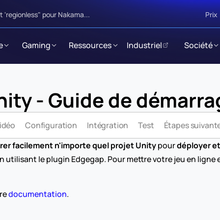
 'regionless" pour Nakama...
Prix
e
Gaming
Ressources
Industriel
Société
nity - Guide de démarra
idéo
Configuration
Intégration
Test
Étapes suivant
rer facilement n'importe quel projet Unity
 pour 
déployer e
en utilisant le plugin Edgegap. Pour mettre votre jeu en ligne 
re 
documentation
. 