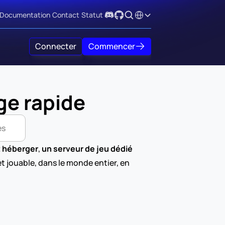
Select Language
Documentation
Contact
Statut
Connecter
Commencer
ge rapide
es
t héberger
, 
un serveur de jeu dédié
et jouable, dans le monde entier, en 