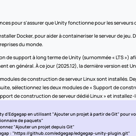
xigences pour s'assurer que Unity fonctionne pour les serveurs 
staller Docker, pour aider à containeriser le serveur de jeu. Do
ntreprises du monde.
ion de support à long terme de Unity (surnommée « LTS ») afin
t en général. À ce jour (2025.12), la dernière version est Uni
 modules de construction de serveur Linux sont installés. Dep
suite, sélectionnez les deux modules de « Support de constru
pport de construction de serveur dédié Linux » et installez-les
y d'Edgegap en utilisant "Ajouter un projet à partir de Git" pour vou
tionnaire de paquets"
tionnez "Ajouter un projet depuis Git"
dgegap : "https://github.com/edgegap/edgegap-unity-plugin.git"