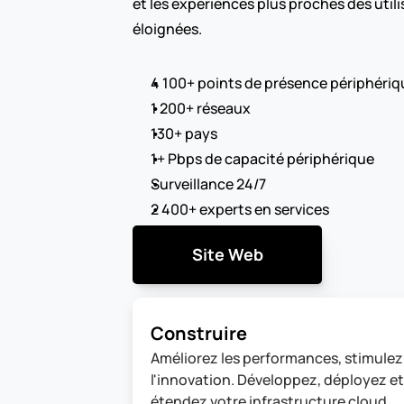
et les expériences plus proches des utili
éloignées.
4 100+ points de présence périphériq
1 200+ réseaux
130+ pays
1+ Pbps de capacité périphérique
Surveillance 24/7
2 400+ experts en services
Site Web
Construire
Améliorez les performances, stimulez 
l'innovation. Développez, déployez et 
étendez votre infrastructure cloud 