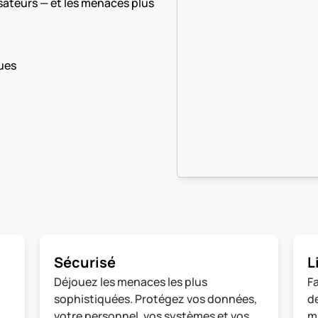
sateurs — et les menaces plus 
ues
Sécurisé
L
Déjouez les menaces les plus 
Fa
sophistiquées. Protégez vos données, 
de
votre personnel, vos systèmes et vos 
ma