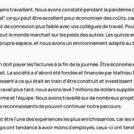
s gens travaillent. Nous avons constaté pendant la pandémie
el”, ce qui peut être excellent pour économiser des coûts, car
 de connexion plus faible avec vos collègues de travail. Pou
t tout le monde marchait sur les pieds des autres. Les quinze
ropre espace, et nous avons un environnement adapté au télé
n doit payer les factures à la fin de la journée. Être économ
it. La société a d'abord été fondée et financée par Mathieu
sent à ce qui était en train d'être construit et investissent 1
vail plus tard, nous avons levé 7 millions de dollars suppléme
forme et l'équipe. Nous avons travaillé sur de nombreux proje
s reconnaissants de pouvoir continuer notre parcours. 
tre l'une des expériences les plus enrichissantes, car les in
s ont tendance à avoir moins d'employés, ceux-ci ont tenda