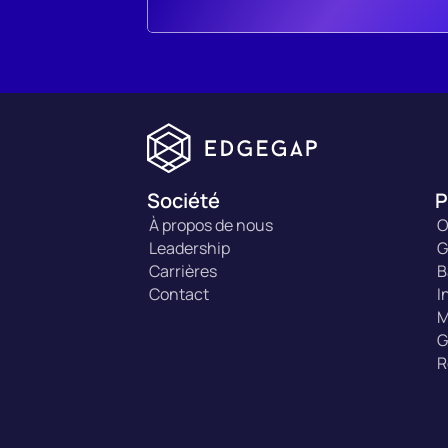
Société
P
À propos de nous
O
Leadership
G
Carrières
B
Contact
I
M
G
R