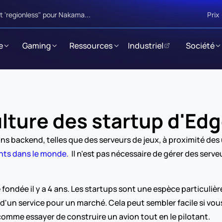
 'regionless" pour Nakama...
Prix
e
Gaming
Ressources
Industriel
Société
ulture des startup d'Ed
 backend, telles que des serveurs de jeux, à proximité des 
ts dans le monde.
  Il n'est pas nécessaire de gérer des serveu
ndée il y a 4 ans. Les startups sont une espèce particulière 
 d'un service pour un marché. Cela peut sembler facile si vous
comme essayer de construire un avion tout en le pilotant.