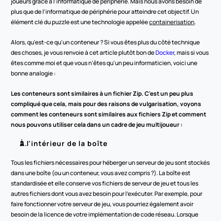
joueurs grâce à l'informatique de périphérie. Mais nous avons besoin de 
plus que de l'informatique de périphérie pour atteindre cet objectif. Un 
élément clé du puzzle est une technologie appelée 
containerisation
.
Alors, qu'est-ce qu'un conteneur ? Si vous êtes plus du côté technique 
des choses, je vous renvoie à cet article plutôt bon de 
Docker
, mais si vous 
êtes comme moi et que vous n'êtes qu'un peu informaticien, voici une 
bonne analogie :
Les conteneurs sont similaires à un fichier Zip. C'est un peu plus 
compliqué que cela, mais pour des raisons de vulgarisation, voyons 
comment les conteneurs sont similaires aux fichiers Zip et comment 
nous pouvons utiliser cela dans un cadre de jeu multijoueur :
À l'intérieur de la boîte
Tous les fichiers nécessaires pour héberger un serveur de jeu sont stockés 
dans une boîte (ou un conteneur, vous avez compris ?). La boîte est 
standardisée et elle conserve vos fichiers de serveur de jeu et tous les 
autres fichiers dont vous avez besoin pour l'exécuter. Par exemple, pour 
faire fonctionner votre serveur de jeu, vous pourriez également avoir 
besoin de la licence de votre implémentation de code réseau. Lorsque 