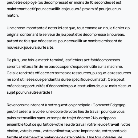
peut être déployé (ou décompressé) en moins de 10 secondes et est 
maintenant actif pour accueillir les joueurs à proximité pour jouer un 
match.
Une chose importante à noter ici est que, tout comme un zip, le fichier zip 
original contenant le serveur de jeu peut être décompressé à nouveau, 
autant de fois que nécessaire, pour accueillir un nombre croissant de 
nouveaux joueurs sur le site.
De plus, une fois le match terminé, les fichiers actifs/décompressés 
seront arrêtés afin de ne pas occuper d'espace inutile sur la machine. 
Cela le rend très efficace en termes de ressources, puisque les ressources 
ne sont utilisées que pendant la durée spécifique du match. Cela peut 
créer des opportunités d'économies pour les studios de jeux, mais c'est un 
sujet pour un autre article !
Revenons maintenant à notre question principale : Comment Edgegap 
peut-il créer, à la volée, une copie de votre lieu de travail pour que vous 
puissiez travailler sans un temps de trajet énorme ? Nous zippons 
ensemble tout ce qui fait de votre lieu de travail votre lieu de travail : votre 
chaise, votre bureau, votre ordinateur, votre imprimante, votre photo de 
famille et même votre mélange de café préféré ! Une fois votre lieu de 