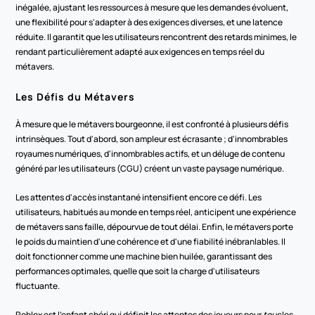
inégalée, ajustant les ressources à mesure que les demandes évoluent, 
une flexibilité pour s'adapter à des exigences diverses, et une latence 
réduite. Il garantit que les utilisateurs rencontrent des retards minimes, le 
rendant particulièrement adapté aux exigences en temps réel du 
métavers.
Les Défis du Métavers
À mesure que le métavers bourgeonne, il est confronté à plusieurs défis 
intrinsèques. Tout d'abord, son ampleur est écrasante ; d'innombrables 
royaumes numériques, d'innombrables actifs, et un déluge de contenu 
généré par les utilisateurs (CGU) créent un vaste paysage numérique.
Les attentes d'accès instantané intensifient encore ce défi. Les 
utilisateurs, habitués au monde en temps réel, anticipent une expérience 
de métavers sans faille, dépourvue de tout délai. Enfin, le métavers porte 
le poids du maintien d'une cohérence et d'une fiabilité inébranlables. Il 
doit fonctionner comme une machine bien huilée, garantissant des 
performances optimales, quelle que soit la charge d'utilisateurs 
fluctuante.
Roblox est l'enfant chéri qui définit les attentes des joueurs pour 
tous
 les 