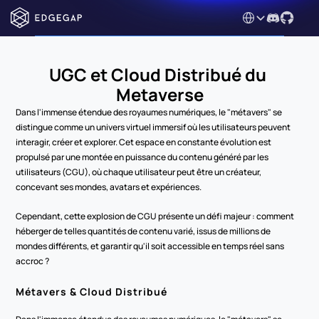
Select Language
UGC et Cloud Distribué du 
Metaverse
Dans l'immense étendue des royaumes numériques, le "métavers" se 
distingue comme un univers virtuel immersif où les utilisateurs peuvent 
interagir, créer et explorer. Cet espace en constante évolution est 
propulsé par une montée en puissance du contenu généré par les 
utilisateurs (CGU), où chaque utilisateur peut être un créateur, 
concevant ses mondes, avatars et expériences.
Cependant, cette explosion de CGU présente un défi majeur : comment 
héberger de telles quantités de contenu varié, issus de millions de 
mondes différents, et garantir qu'il soit accessible en temps réel sans 
accroc ?
Métavers & Cloud Distribué