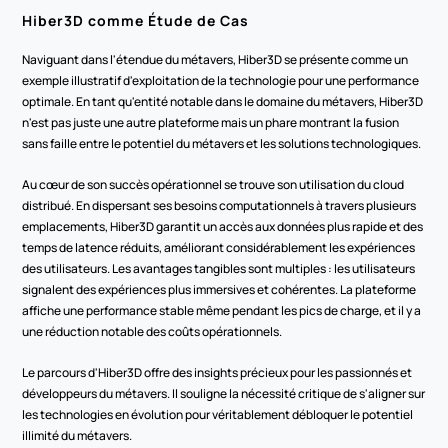
Hiber3D comme Étude de Cas
Naviguant dans l'étendue du métavers, Hiber3D se présente comme un 
exemple illustratif d'exploitation de la technologie pour une performance 
optimale. En tant qu'entité notable dans le domaine du métavers, Hiber3D 
n'est pas juste une autre plateforme mais un phare montrant la fusion 
sans faille entre le potentiel du métavers et les solutions technologiques.
Au cœur de son succès opérationnel se trouve son utilisation du cloud 
distribué. En dispersant ses besoins computationnels à travers plusieurs 
emplacements, Hiber3D garantit un accès aux données plus rapide et des 
temps de latence réduits, améliorant considérablement les expériences 
des utilisateurs. Les avantages tangibles sont multiples : les utilisateurs 
signalent des expériences plus immersives et cohérentes. La plateforme 
affiche une performance stable même pendant les pics de charge, et il y a 
une réduction notable des coûts opérationnels.
Le parcours d'Hiber3D offre des insights précieux pour les passionnés et 
développeurs du métavers. Il souligne la nécessité critique de s'aligner sur 
les technologies en évolution pour véritablement débloquer le potentiel 
illimité du métavers.