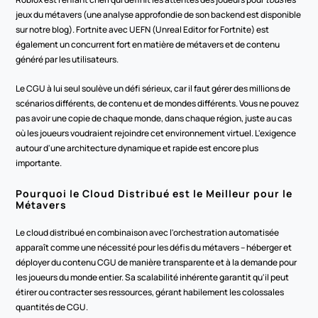
jeux du métavers (une analyse approfondie de son backend est disponible 
sur notre blog). Fortnite avec UEFN (Unreal Editor for Fortnite) est 
également un concurrent fort en matière de métavers et de contenu 
généré par les utilisateurs.
Le CGU à lui seul soulève un défi sérieux, car il faut gérer des millions de 
scénarios différents, de contenu et de mondes différents. Vous ne pouvez 
pas avoir une copie de chaque monde, dans chaque région, juste au cas 
où les joueurs voudraient rejoindre cet environnement virtuel. L'exigence 
autour d'une architecture dynamique et rapide est encore plus 
importante.
Pourquoi le Cloud Distribué est le Meilleur pour le 
Métavers
Le cloud distribué en combinaison avec l'orchestration automatisée 
apparaît comme une nécessité pour les défis du métavers – héberger et 
déployer du contenu CGU de manière transparente et à la demande pour 
les joueurs du monde entier. Sa scalabilité inhérente garantit qu'il peut 
étirer ou contracter ses ressources, gérant habilement les colossales 
quantités de CGU.