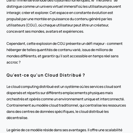
Dans l'immense étendue des royaumes numériques, le "métavers" se 
distingue comme un univers virtuel immersif où les utilisateurs peuvent 
interagir, créer et explorer. Cet espace en constante évolution est 
propulsé par une montée en puissance du contenu généré par les 
utilisateurs (CGU), où chaque utilisateur peut être un créateur, 
concevant ses mondes, avatars et expériences.
Cependant, cette explosion de CGU présente un défi majeur : comment 
héberger de telles quantités de contenu varié, issus de millions de 
mondes différents, et garantir qu'il soit accessible en temps réel sans 
accroc ?
Qu'est-ce qu'un Cloud Distribué ?
Le cloud computing distribué est un système où les services cloud sont 
dispersés et répartis sur différents emplacements physiques mais 
orchestrés et opérés comme un environnement unique et interconnecté. 
Contrairement au modèle cloud traditionnel, qui centralise les ressources 
dans des centres de données spécifiques, le cloud distribué les 
décentralise.
Le génie de ce modèle réside dans ses avantages. Il offre une scalabilité 