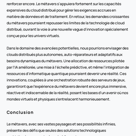
renforcer encore. Le métavers s'appuiera fortement sur les capacités 
expansives du cloud distribué pour gérer les exigences accrues en 
matière de données et de traitement. En retour, les demandes croissantes 
du métavers pourraient repousser les limites de la technologie de cloud 
distribué, ouvrant la voie à une nouvelle vague d'innovation spécialement 
conçue pour les univers virtuels.
Dans le domaine des avancées potentielles, nous pourrions envisager des 
clouds distribués plus autonomes, auto-réparateurs et adaptatifs aux 
besoins dynamiques du métavers. Une allocation de ressources pilotée 
par l'IA améliorée, une mise à l'échelle prédictive, et même l'intégration de 
ressources d'informatique quantique pourraient devenir une réalité. Ces 
innovations, couplées à une orchestration robuste des serveurs de jeux, 
garantiront que l'expérience du métavers devient encore plus immersive, 
réactive et indiscernable de la réalité, posant les bases d'un avenir où nos 
mondes virtuels et physiques s'entrelacent harmonieusement.
Conclusion
Le métavers, avec ses vastes paysages et ses possibilités infinies, 
présente des défis que seules des solutions technologiques 