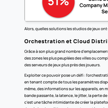
Alors, quelles solutions les studios de jeux on
Orchestration et Cloud Distr
Grâce à son plus grand nombre d'emplacements 
des zones les plus peuplées des villes ou comp
des serveurs de jeux plus près des joueurs.
Exploiter ce pouvoir pose un défi : l'orchestr
en tenant compte de tous les paramètres dispon
même, des informations sur les appareils, en mél
bande passante, la latence, le jitter, la perte d
c'est une tâche intimidante de créer la platefo