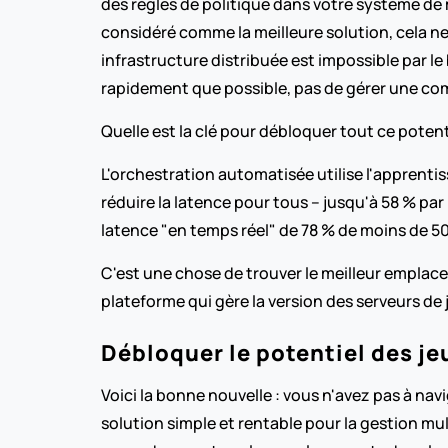
des règles de politique dans votre système de
considéré comme la meilleure solution, cela ne 
infrastructure distribuée est impossible par l
rapidement que possible, pas de gérer une com
Quelle est la clé pour débloquer tout ce poten
L'orchestration automatisée utilise l'apprenti
réduire la latence pour tous – jusqu'à 58 % par
latence "en temps réel" de 78 % de moins de 50 
C'est une chose de trouver le meilleur emplace
plateforme qui gère la version des serveurs de j
Débloquer le potentiel des je
Voici la bonne nouvelle : vous n'avez pas à na
solution simple et rentable pour la gestion mul