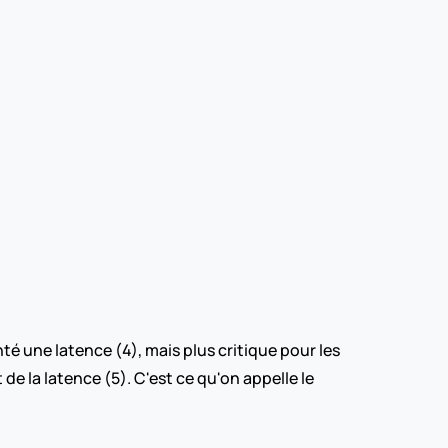
 une latence (4), mais plus critique pour les 
t de la latence (5). C'est ce qu'on appelle le 