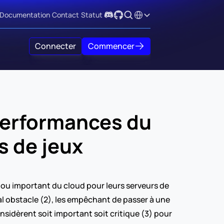
Select Language
Documentation
Contact
Statut
Connecter
Commencer
performances du 
s de jeux
 ou important du cloud pour leurs serveurs de 
l obstacle (2), les empêchant de passer à une 
sidèrent soit important soit critique (3) pour 