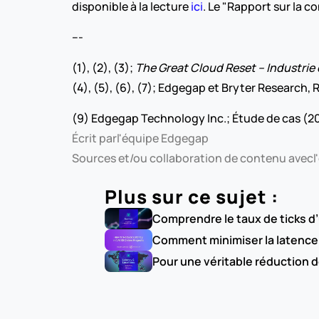
disponible à la lecture 
ici
. Le "Rapport sur la 
---
(1), (2), (3); 
The Great Cloud Reset – Industrie
(4), (5), (6), (7); Edgegap et Bryter Research, 
(9) Edgegap Technology Inc.; Étude de cas (20
Écrit par
l'équipe Edgegap
Sources et/ou collaboration de contenu avec
l
Plus sur ce sujet :
Comprendre le taux de ticks d’
Comment minimiser la latence d
Pour une véritable réduction 