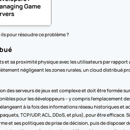
t-ils pour résoudre ce problème ?
ibué
et sa proximité physique avec les utilisateurs par rapport 
lètement négligeant les zones rurales, un cloud distribué pr
ation des serveurs de jeux est complexe et doit être formée s
ibles pour les développeurs – y compris l'emplacement des ut
angeant à la fois des informations réseau historiques et actue
e paquets, TCP/UDP, ACL, DDoS, et plus), pour être efficace. Si
rme et ses politiques de prise de décision, puis de disposer d