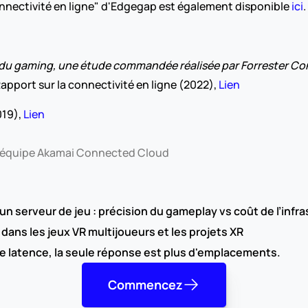
connectivité en ligne" d'Edgegap est également disponible 
ici
.
 du gaming, une étude commandée réalisée par Forrester Co
Rapport sur la connectivité en ligne (2022), 
Lien
19), 
Lien
'équipe Akamai Connected Cloud
un serveur de jeu : précision du gameplay vs coût de l’infr
ans les jeux VR multijoueurs et les projets XR
de latence, la seule réponse est plus d'emplacements.
Commencez