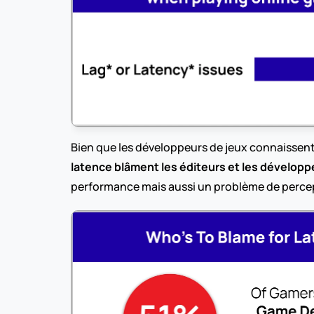
Bien que les développeurs de jeux connaissent 
latence blâment les éditeurs et les développ
performance mais aussi un problème de percep