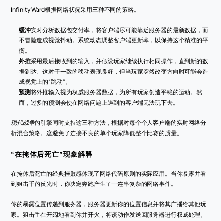
Infinity Ward根据网络状况采用三种不同的策略。
缓冲
实时分析数据包交付率，将客户端尽可能靠近服务器的最新数据，而
不冒险造成视觉抖动。系统动态调整客户端更新率，以保持这个精准的平
衡。
外推
采用最后接收到的输入，并假设玩家继续执行相同操作，直到新的数
据到达。这对于一致的移动表现良好，但当玩家突然改变方向时可能会造
成视觉上的“跳动”。
预测
将外推输入视为权威服务器数据，为所有玩家创造平稳的运动。然
而，过多的预测会使在网络问题上遇到的客户端无法玩下去。
现代战争
的引擎同时支持这三种方法，根据对每个个人客户端的实时网络分
析混合策略。这避免了连接不良的单个玩家降低整个比赛的质量。
“在掩体后死亡”现象解释
在掩体后死亡的经典挫败感体现了网络代码原则的实际应用。当你暴露并看
到狙击手的反光时，你决定奔跑产生了一连串复杂的网络事件。
你的暴露位置传递到服务器，服务器更新你的位置信息并将其广播给其他玩
家。狙击手在开阔地看到你并开火，将该动作发送回服务器进行权威处理。