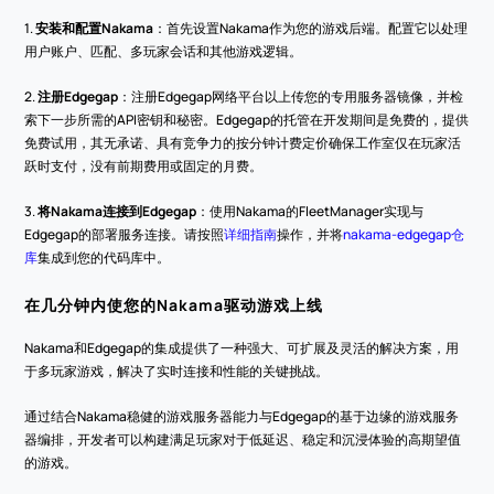
1. 
安装和配置Nakama
：首先设置Nakama作为您的游戏后端。配置它以处理
用户账户、匹配、多玩家会话和其他游戏逻辑。
2. 
注册Edgegap
：注册Edgegap网络平台以上传您的专用服务器镜像，并检
索下一步所需的API密钥和秘密。Edgegap的托管在开发期间是免费的，提供
免费试用，其无承诺、具有竞争力的按分钟计费定价确保工作室仅在玩家活
跃时支付，没有前期费用或固定的月费。
3. 
将Nakama连接到Edgegap
：使用Nakama的FleetManager实现与
Edgegap的部署服务连接。请按照
详细指南
操作，并将
nakama-edgegap仓
库
集成到您的代码库中。
在几分钟内使您的Nakama驱动游戏上线
Nakama和Edgegap的集成提供了一种强大、可扩展及灵活的解决方案，用
于多玩家游戏，解决了实时连接和性能的关键挑战。
通过结合Nakama稳健的游戏服务器能力与Edgegap的基于边缘的游戏服务
器编排，开发者可以构建满足玩家对于低延迟、稳定和沉浸体验的高期望值
的游戏。