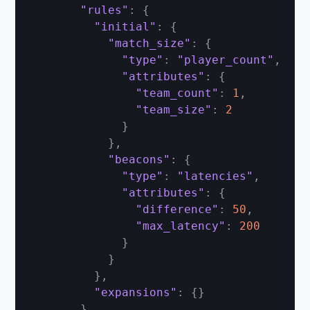
"rules"
:
{
"initial"
:
{
"match_size"
:
{
"type"
:
"player_count"
,
"attributes"
:
{
"team_count"
:
1
,
"team_size"
:
2
}
}
,
"beacons"
:
{
"type"
:
"latencies"
,
"attributes"
:
{
"difference"
:
50
,
"max_latency"
:
200
}
}
}
,
"expansions"
:
{
}
}