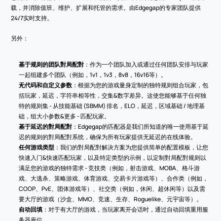
载，并消除值班、维护、扩展和托管的需求。由Edgegap的专家团队提供
24/7实时支持。
另外：
基于规则的团队對局配對
：作为一个团队加入或通过任何团队安排与玩家
一起组建多个团队（例如，1v1，1v3，8v8，16v16等）。
无代码和自定义参数
：根据为您的游戏量身定制的独特规则组合玩家，包
括玩家，延迟，字符串相等性，交集&数字差异。这使您能够基于任何独
特的规则集 - 从技能基础 (SBMM) 排名，ELO，延迟，区域基础 / 地理基
础，组大小参数&更多 - 匹配玩家。
基于延迟的對局配對
：Edgegap的匹配器是我们所知道的唯一使用基于延
迟的规则的對局配對系统，确保为所有玩家提供无延迟的在线体验。
任何游戏类型
：我们的對局配對解决方案为您提供简单的配置模板，让您
快速入门&快速匹配玩家，以及特定类型的示例，以定制對局配對规则以
满足您的游戏的独特需求 - 竞技类（例如，射击游戏、MOBA、格斗游
戏、大逃杀、策略游戏、体育游戏、交易卡片游戏等）、合作类（例如，
COOP、PvE、团体游戏等）、社交类（例如，休闲、超休闲等）以及需
要大厅的游戏（沙盒、MMO、竞速、生存、Roguelike、元宇宙等）。
自动回填
：对于有大厅的游戏，当玩家离开会话时，通过自动回填重用服
务器座位。