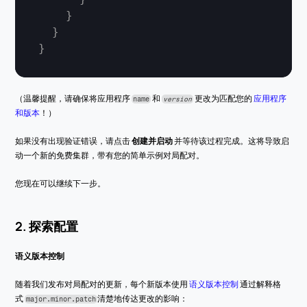
}
}
}
（温馨提醒，请确保将应用程序 
 和 
 更改为匹配您的 
应用程序
name
version
和版本
！）
如果没有出现验证错误，请点击 
创建并启动
 并等待该过程完成。这将导致启
动一个新的免费集群，带有您的简单示例对局配对。
您现在可以继续下一步。
2. 探索配置
语义版本控制
随着我们发布对局配对的更新，每个新版本使用 
语义版本控制
 通过解释格
式 
清楚地传达更改的影响：
major.minor.patch