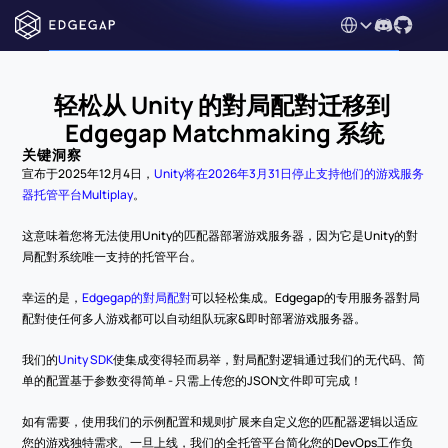
Select Language
轻松从 Unity 的對局配對迁移到 
Edgegap Matchmaking 系统
关键洞察
宣布于2025年12月4日，
Unity将在2026年3月31日停止支持他们的游戏服务
器托管平台Multiplay
。
这意味着您将无法使用Unity的匹配器部署游戏服务器，因为它是Unity的對
局配對系统唯一支持的托管平台。
幸运的是，
Edgegap的對局配對
可以轻松集成。Edgegap的专用服务器對局
配對使任何多人游戏都可以自动组队玩家&即时部署游戏服务器。
我们的
Unity SDK
使集成变得轻而易举，對局配對逻辑通过我们的无代码、简
单的配置基于参数变得简单 - 只需上传您的JSON文件即可完成！
如有需要，使用我们的示例配置和规则扩展来自定义您的匹配器逻辑以适应
您的游戏独特需求。一旦上线，我们的全托管平台简化您的DevOps工作负