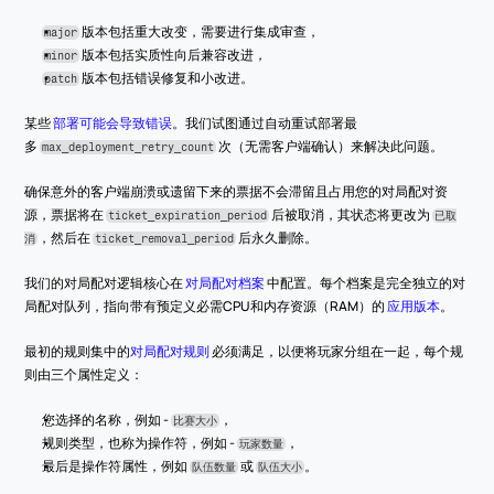
版本包括重大改变，需要进行集成审查，
major
 版本包括实质性向后兼容改进，
minor
 版本包括错误修复和小改进。
patch
某些 
部署可能会导致错误
。我们试图通过自动重试部署最
多 
 次（无需客户端确认）来解决此问题。
max_deployment_retry_count
确保意外的客户端崩溃或遗留下来的票据不会滞留且占用您的对局配对资
源，票据将在 
 后被取消，其状态将更改为 
ticket_expiration_period
已取
，然后在 
 后永久删除。
消
ticket_removal_period
我们的对局配对逻辑核心在 
对局配对档案
 中配置。每个档案是完全独立的对
局配对队列，指向带有预定义必需CPU和内存资源（RAM）的 
应用版本
。
最初的规则集中的
对局配对规则
 必须满足，以便将玩家分组在一起，每个规
则由三个属性定义：
您选择的名称，例如 - 
，
比赛大小
规则类型，也称为操作符，例如 - 
，
玩家数量
最后是操作符属性，例如 
 或 
。
队伍数量
队伍大小