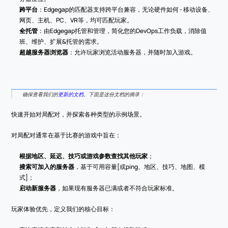
跨平台
：Edgegap的匹配器支持跨平台兼容，无论硬件如何 - 移动设备、
网页、主机、PC、VR等，均可匹配玩家。
全托管
：由Edgegap托管和管理，简化您的DevOps工作负载，消除值
班、维护、扩展&托管的需求。
超越服务器浏览器
：允许玩家浏览活动服务器，并随时加入游戏。
确保查看我们的
更新的文档
。下面是这份文档的摘录：
快速开始对局配对，并探索各种类型的示例场景。
对局配对通常在基于比赛的游戏中旨在：
根据地区、延迟、技巧或游戏参数查找其他玩家
；
搜索可加入的服务器
，基于可用容量[或ping、地区、技巧、地图、模
式]；
启动新服务器
，如果现有服务器已满或者不符合玩家标准。
玩家体验优先，定义我们的核心目标：