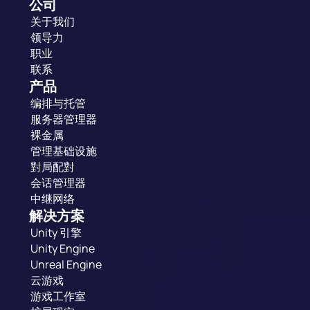
公司
关于我们
领导力
职业
联系
产品
编排与托管
服务器管理器
裸金属
管理基础设施
對局配對
会话管理器
中继网络
解决方案
Unity 引擎
Unity Engine
Unreal Engine
云游戏
游戏工作室