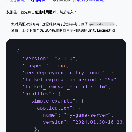
从那里，首先点击
创建对局配对
，然后输入：
您对局配对的名称 - 这是纯粹为了您的参考，例子 
，
quickstart-dev
然后，上传下面作为JSON配置的简单示例到您的Unity Engine游戏：
{
"version"
:
"2.1.0"
,
"inspect"
:
true
,
"max_deployment_retry_count"
:
3
,
"ticket_expiration_period"
:
"5m"
,
"ticket_removal_period"
:
"1m"
,
"profiles"
:
{
"simple-example"
:
{
"application"
:
{
"name"
:
"my-game-server"
,
"version"
:
"2024.01.30-16.23.00
}
,