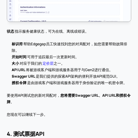
状态
 指示服务健康状态，可为在线、离线或错误。
标识符
 帮助Edgegap员工快速找到您的对局配对，如您需要帮助故障排
除。
开始时间
 可用于追踪最后一次更新时间。
大小
 对应于我们的 
定价层
之一。
API URL
 将被游戏客户端和游戏服务器用于与Gen2进行通信。
Swagger URL
 是我们提供的探索API架构的便利开放API规范GUI。
授权令牌
 是由游戏客户端和游戏服务器用于身份验证的唯一机密令牌。
要使用API测试您的新对局配对，
您将需要Swagger URL、API URL和授权令
牌
。
您现在可以继续下一步。
4. 测试票据API