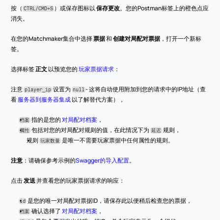
按（
）或保存图标以 
保存更改
。您的Postman标签上的橙色点应
CTRL/CMD+S
消失。
在您的Matchmaker集合中选择 
票据
 和 
创建对局配对票据
，打开一个新标
签。
选择标签 
正文
 以预览您的 
玩家票据请求
：
注意 
 设置为 
- 这将自动使用附加到您的请求中的IP地址（查
player_ip
null
看 
服务器到服务器集成
 以了解替代方案），
 指的是您的 
对局配对档案
，
档案
 包括对您的对局配对规则的值，在此情况下为 
 规则，
属性
延迟
规则 
 是唯一不需要玩家票据中任何属性的规则。
玩家数量
注意
：请确保参考示例的
Swagger的导入配置
。
点击 
发送
 并查看您的玩家票据请求的响应：
 是您的唯一对局配对票据ID，请保存此以便稍后检查您的票据，
id
 确认选择了 
对局配对档案
，
档案