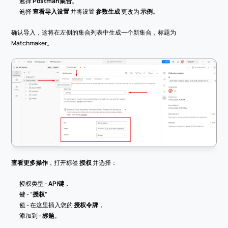
选择 
Postman集合
。
选择 
查看导入设置
 并将设置 
参数生成
 更改为 
示例
。
确认导入，这将在左侧的集合列表中生成一个新集合，标题为
Matchmaker。
查看更多操作
，打开标签 
授权
 并选择：
授权类型 - 
API键
，
键 - “
授权
”
值 - 在这里插入您的 
授权令牌
，
添加到 - 
标题
。