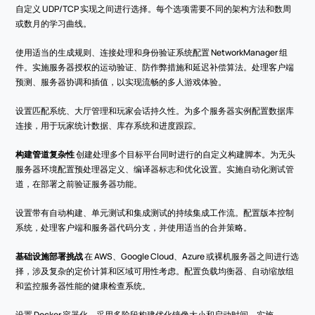
自定义 UDP/TCP 实现之间进行选择。每个选项需要不同的架构方法和数周
或数月的学习曲线。
使用适当的生成规则、连接处理和身份验证系统配置 NetworkManager 组
件。实施服务器授权的运动验证、防作弊措施和延迟补偿算法。处理客户端
预测、服务器协调和插值，以实现流畅的多人游戏体验。
设置匹配系统、大厅管理和玩家会话持久性。为多个服务器实例配置数据库
连接，用于玩家统计数据、库存系统和进度跟踪。
构建管道复杂性
 创建处理多个目标平台同时进行的自定义构建脚本。为无头
服务器环境配置预处理器定义、编译器标志和优化设置。实施自动化测试管
道，在部署之前验证服务器功能。
设置带有自动构建、单元测试和集成测试的持续集成工作流。配置版本控制
系统，处理客户端和服务器代码分支，并使用适当的合并策略。
基础设施部署挑战
 在 AWS、Google Cloud、Azure 或裸机服务器之间进行选
择，涉及复杂的定价计算和区域可用性考虑。配置负载均衡器、自动缩放组
和监控服务器性能的健康检查系统。
设置 Docker 容器化，采用多阶段构建优化镜像大小和启动时间。实施 