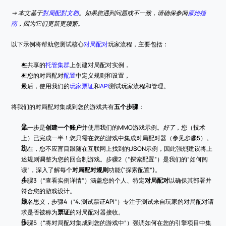
-> 本文基于
對局配對文档
。如果您遇到问题或不一致，请确保参阅
原始指
南
，因为它们更新更频繁。
以下示例将帮助您测试核心
对局配对
玩家流程，主要包括：
在共享的
托管集群
上创建对局配对实例，
在您的对局配对
配置
中定义规则和设置，
最后，使用我们的
玩家票证
和
API
测试玩家流程和管理。
将我们的对局配对集成到您的游戏共有
五个步骤
：
第一步是
创建一个账户
并使用我们的MMO游戏示例。
好了
，您（技术
上）已完成一半！您只需在您的游戏中集成对局配对器（参见步骤5）。
现在，您不应盲目跟随在互联网上找到的JSON示例，因此强烈建议将上
述规则调整为您的回合制游戏。步骤2（“探索配置”）是我们的“如何阅
读”，深入了解每个
对局配对规则
功能(“探索配置”)。
步骤3（“查看实例详情”）涵盖您的个人、特定
对局配对
以确保其部署并
符合您的游戏设计。
顾名思义，步骤4（“4. 测试票证API”）专注于测试来自玩家的对局配对请
求是否被称为
票证
的对局配对器接收。
步骤5（“将对局配对集成到您的游戏中”）强调如何在您的引擎项目中集