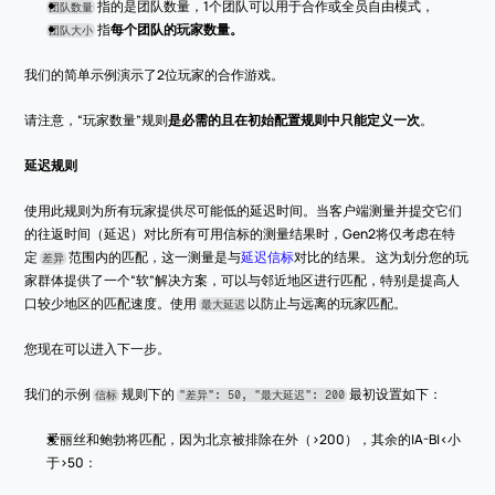
 指的是团队数量，1个团队可以用于合作或全员自由模式，
团队数量
 指
每个团队的玩家数量。
团队大小
我们的简单示例演示了2位玩家的合作游戏。
请注意，“玩家数量”规则
是必需的且在初始配置规则中只能定义一次
。
延迟规则
使用此规则为所有玩家提供尽可能低的延迟时间。当客户端测量并提交它们
的往返时间（延迟）对比所有可用信标的测量结果时，Gen2将仅考虑在特
定 
 范围内的匹配，这一测量是与
延迟信标
对比的结果。 这为划分您的玩
差异
家群体提供了一个“软”解决方案，可以与邻近地区进行匹配，特别是提高人
口较少地区的匹配速度。使用 
以防止与远离的玩家匹配。
最大延迟
您现在可以进入下一步。
我们的示例 
 规则下的 
 最初设置如下：
信标
"差异": 50, "最大延迟": 200
爱丽丝和鲍勃将匹配，因为北京被排除在外（>200），其余的|A-B|<小
于>50：