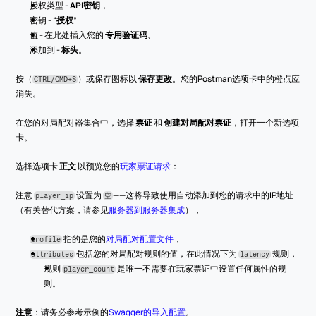
授权类型 - 
API密钥
，
密钥 - “
授权
”
值 - 在此处插入您的 
专用验证码
、
添加到 - 
标头
。
按（
）或保存图标以 
保存更改
。您的Postman选项卡中的橙点应
CTRL/CMD+S
消失。
在您的对局配对器集合中，选择 
票证
 和 
创建对局配对票证
，打开一个新选项
卡。
选择选项卡 
正文
 以预览您的
玩家票证请求
：
注意 
 设置为 
——这将导致使用自动添加到您的请求中的IP地址
player_ip
空
（有关替代方案，请参见
服务器到服务器集成
），
 指的是您的
对局配对配置文件
，
profile
 包括您的对局配对规则的值，在此情况下为 
 规则，
attributes
latency
规则 
 是唯一不需要在玩家票证中设置任何属性的规
player_count
则。
注意
：请务必参考示例的
Swagger的导入配置
。 