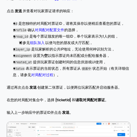
点击 
发送
 并查看对玩家票证请求的响应：
 是您独特的对局配对票证ID，请将其保存以便稍后查看您的票证，
id
 确认
对局配对配置文件
的选择，
profile
 是每个票证颁发的唯一组ID，单个玩家表示为1人的组，
group_id
请参见
组队加入
 以便与您的朋友或大厅匹配，
 是玩家解析的公共IP地址，无论使用何种识别方法，
player_ip
 设置为
空
以指示票证尚未匹配或分配给服务器，
assignment
 提供玩家票证创建时间的信息供游戏UI使用，
created_at
 表示票证的当前状态，所有票证从 
 状态开始（有关详细信
status
搜索中
息，请参见
对局配对过程
）。
通过再次点击 
发送
 创建第二张票证，以便两位玩家匹配并启动服务器。
在您的对局配对集合中，选择 
{ticketId}
 和
读取对局配对票证
。
输入上一步响应中的票证ID并点击 
发送
。