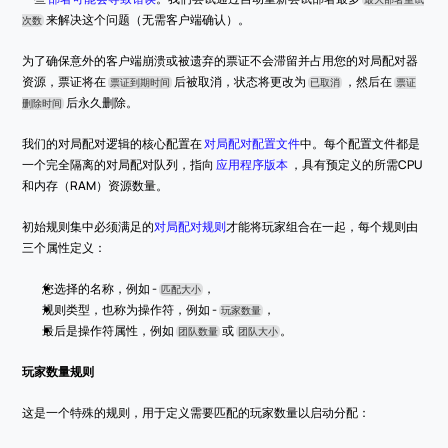
 来解决这个问题（无需客户端确认）。
次数
为了确保意外的客户端崩溃或被遗弃的票证不会滞留并占用您的对局配对器
资源，票证将在 
 后被取消，状态将更改为 
 ，然后在 
票证到期时间
已取消
票证
 后永久删除。
删除时间
我们的对局配对逻辑的核心配置在 
对局配对配置文件
中。每个配置文件都是
一个完全隔离的对局配对队列，指向 
应用程序版本
 ，具有预定义的所需CPU
和内存（RAM）资源数量。
初始规则集中必须满足的
对局配对规则
才能将玩家组合在一起，每个规则由
三个属性定义：
您选择的名称，例如 - 
，
匹配大小
规则类型，也称为操作符，例如 - 
，
玩家数量
最后是操作符属性，例如 
 或 
。
团队数量
团队大小
玩家数量规则
这是一个特殊的规则，用于定义需要匹配的玩家数量以启动分配：