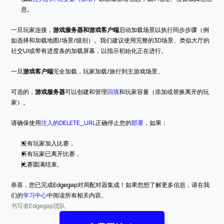
息。
一旦玩家连接，
游戏服务器和游戏客户端
启动加载场景以执行同步步骤（例
如选择和加载地图/场景/级别）。我们建议使用完整的3D场景、类似大厅的
社交UI或带有进度条的加载屏幕，以指示初始化正在进行。
一旦
游戏客户端
完全加载，玩家加载/旅行到主游戏场景。
可选的，
游戏服务器
可以创建和管理
回填
和玩家容量（添加或替换离开的玩
家）。
请确保使用
注入的DELETE_URL
正确停止您的
部署
，如果：
没有玩家加入比赛，
所有玩家已离开比赛，
比赛圆满结束。
恭喜，您已完成Edgegap对局配对器集成！如果您想了解更多信息，请在我
们的
学习中心
中阅读所有相关内容。
书写者
Edgegap团队