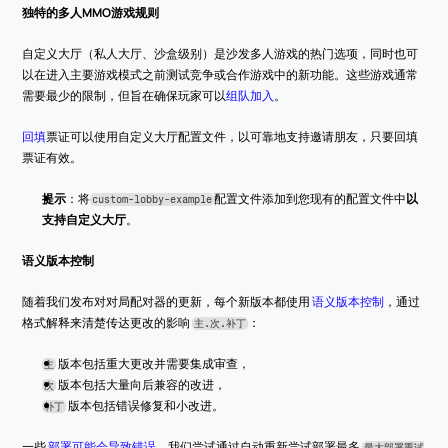
独特的多人MMO游戏规则
自定义大厅（私人大厅、沙盒级别）是沙发多人游戏的热门选项，同时也可
以在进入主要游戏模式之前测试竞争或合作游戏中的新功能。这些游戏通常
需要最少的限制，但旨在确保玩家可以
组队加入
。
回填
票证可以使用自定义大厅配置文件，以可靠地支持邀请朋友，只要回填
票证有效。
提示
：将
配置文件添加到您现有的配置文件中
以
custom-lobby-example
支持自定义大厅
。
语义版本控制
随着我们发布对对局配对器的更新，每个新版本都使用 
语义版本控制
，通过
格式解释来清楚传达更改的影响 
：
主.次.补丁
 版本包括重大更改并需要集成审查，
主
 版本包括大量向后兼容的改进，
次
 版本包括错误修复和小改进。
补丁
一些 
部署可能会导致错误
。我们尝试通过自动重新尝试部署最多 
最大部署重试