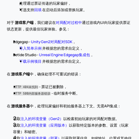
处理通过票证传递的玩家偏好，
可选支持
回填
 在启动后添加或替换玩家。
对于 
游戏客户端
，我们建议在
对局配对过程中
通过游戏内UI向玩家提供票证
状态更新，提供最佳玩家体验。参见：
Edgegap - 
Unity Gen2对局配对SDK
，
导入简单示例
 并根据您的需求自定义，
Betide Studio - 
Unreal Engine Edgegap集成包
，
下载示例项目
 并根据您的需求自定义。
在 
游戏客户端
中，确保处理不可重试的错误：
 - 票证已被删除，
HTTP 404未找到
 - 临时服务中断。
HTTP 500内部服务器错误
在 
游戏服务器
中，处理玩家偏好和初始服务器上下文。无需API集成：
读取
注入的环境变量（Gen2）
以检索初始玩家的对局配对数据。
读取
注入的环境变量（应用版本）
以获取特定版本的参数、设置（玩家
容量）和秘密。
读取
注入的环境变量（部署）
以获取部署信息，如IP地址、位置或其他信