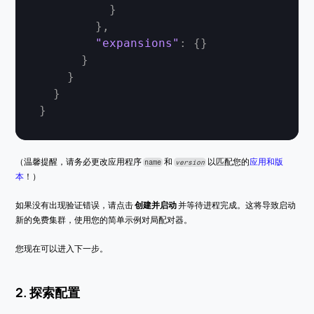
}
}
,
"expansions"
:
{
}
}
}
}
}
（温馨提醒，请务必更改应用程序 
 和 
 以匹配您的
应用和版
name
version
本
！）
如果没有出现验证错误，请点击 
创建并启动
 并等待进程完成。这将导致启动
新的免费集群，使用您的简单示例对局配对器。
您现在可以进入下一步。
2. 探索配置