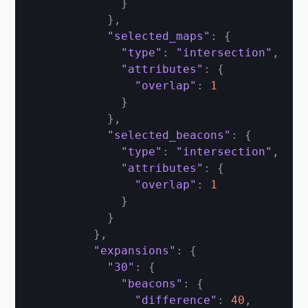
}
}
,
"selected_maps"
:
{
"type"
:
"intersection"
,
"attributes"
:
{
"overlap"
:
1
}
}
,
"selected_beacons"
:
{
"type"
:
"intersection"
,
"attributes"
:
{
"overlap"
:
1
}
}
}
,
"expansions"
:
{
"30"
:
{
"beacons"
:
{
"difference"
:
40
,