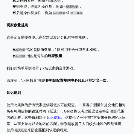
您选择的名称，例如 - 
，
匹配大小
规则类型，也称为操作符，例如 - 
，
玩家数量
最后是操作符属性，例如 
或 
。
队伍数量
队伍规模
玩家数量规则
这是定义需要多少玩家配对以发起分配的特殊规则：
 指的是队伍数量，1 队可用于合作或自由模式，
队伍数量
 指的是每队的
玩家数量
。
队伍规模
我们的简单示例演示了2名玩家的合作游戏。
请注意，"玩家数量"规则
是初始配置规则中必须且只能定义一次
。
延迟规则
使用此规则为所有玩家提供最低的可能延迟。 一旦客户测量并提交他们相对
所有可用信标的往返时间（延迟），Gen2 将仅考虑延迟值在特定 
范围
差异
内的比赛，这些值相对于 
延迟信标
。 这提供了一种“软”方案来分裂您的玩家
库，从而支持与邻近地区的匹配，特别是改善了人口较少地区的匹配速度。 
使用 
来防止匹配到较远的玩家。
最大延迟