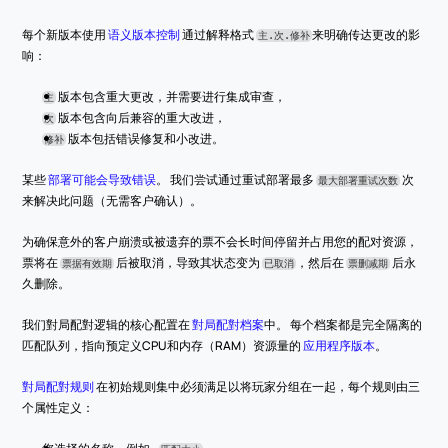
每个新版本使用 
语义版本控制
 通过解释格式 
来明确传达更改的影
主.次.修补
响：
 版本包含重大更改，并需要进行集成审查，
主
 版本包含向后兼容的重大改进，
次
 版本包括错误修复和小改进。
修补
某些 
部署可能会导致错误
。 我们尝试通过重试部署最多 
 次
最大部署重试次数
来解决此问题（无需客户确认）。
为确保意外的客户崩溃或被遗弃的票不会长时间停留并占用您的配对资源，
票将在 
 后被取消，导致其状态变为 
，然后在 
 后永
票据有效期
已取消
票删减期
久删除。
我们對局配對逻辑的核心配置在 
對局配對档案
中。 每个档案都是完全隔离的
匹配队列，指向预定义CPU和内存（RAM）资源量的 
应用程序版本
。
對局配對规则
 在初始规则集中必须满足以将玩家分组在一起，每个规则由三
个属性定义：