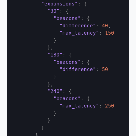
"expansions"
:
{
"30"
:
{
"beacons"
:
{
"difference"
:
40
,
"max_latency"
:
150
}
}
,
"180"
:
{
"beacons"
:
{
"difference"
:
50
}
}
,
"240"
:
{
"beacons"
:
{
"max_latency"
:
250
}
}
}
}