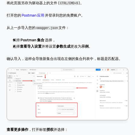
将此页面另存为驱动器上的文件 (
)。
CTRL/CMD+S
打开您的 
Postman 应用
 并登录到您的免费账户。
从上一步导入您的
文件：
swagger.json
保持 
Postman 集合
 选择，
选择
查看导入设置
并将设置
参数生成
更改为
示例
。
确认导入，这样会导致新集合出现在左侧的集合列表中，标题是匹配器。
查看更多操作
，打开标签
授权
并选择：