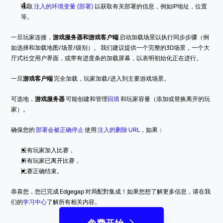
读取 
注入的环境变量 (部署)
 以获取有关部署的信息，例如IP地址，位置
等。
一旦玩家连接，
游戏服务器和游戏客户端
 启动加载场景以执行同步步骤（例
如选择和加载地图/场景/级别）。 我们建议提供一个完整的3D场景，一个大
厅式社交用户界面，或带有进度条的加载屏幕，以表明初始化正在进行。
一旦
游戏客户端
 完全加载，玩家加载/进入到主要游戏场景。
可选地，
游戏服务器
 可能创建和管理
回填
 和玩家容量（添加或替换离开的玩
家）。
确保您的 
部署会被正确停止
 使用 
注入的删除 URL
，如果：
没有玩家加入比赛，
所有玩家已离开比赛，
比赛正确结束。
恭喜您，您已完成 Edgegap 对局配對集成！如果您想了解更多信息，请在我
们的
学习中心
了解所有相关内容。