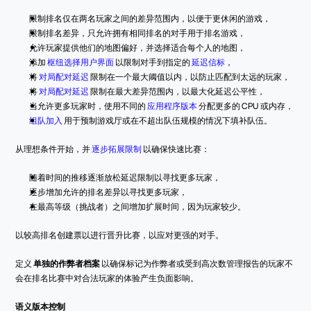
限制排名仅在两名玩家之间的差异范围内，以便于更休闲的游戏，
限制排名差异，只允许拥有相同排名的对手用于排名游戏，
允许玩家提供他们的地图偏好，并选择适合每个人的地图，
添加 
枢纽选择用户界面
 以限制对手到指定的 
延迟信标
，
将 
对局配对延迟
 限制在一个最大阈值以内，以防止匹配到太远的玩家，
将 
对局配对延迟
 限制在最大差异范围内，以最大化延迟公平性，
当允许更多玩家时，使用不同的 
应用程序版本
 分配更多的 CPU 或内存，
组队加入
 用于预制游戏厅或在不超出队伍规模的情况下填补队伍。
从理想条件开始，并 
逐步拓展限制
 以确保快速比赛：
随着时间的推移逐渐放松延迟限制以寻找更多玩家，
逐步增加允许的排名差异以寻找更多玩家，
在最高等级（挑战者）之间增加扩展时间，因为玩家较少。
以较高排名创建票以进行晋升比赛，以应对更强的对手。
定义 
单独的作弊者档案
 以确保标记为作弊者或受到高次数管理报告的玩家不
会在排名比赛中对合法玩家的体验产生负面影响。
语义版本控制