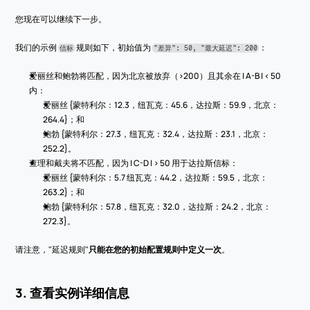
您现在可以继续下一步。
我们的示例 
 规则如下，初始值为 
：
信标
"差异": 50, "最大延迟": 200
爱丽丝和鲍勃将匹配，因为北京被放弃（>200）且其余在 | A-B | < 50 
内：
爱丽丝 {蒙特利尔：12.3，纽瓦克：45.6，达拉斯：59.9，北京：
264.4}；和
鲍勃 {蒙特利尔：27.3，纽瓦克：32.4，达拉斯：23.1，北京：
252.2}。
查理和戴夫将不匹配，因为 | C-D | > 50 用于达拉斯信标：
爱丽丝 {蒙特利尔：5.7 纽瓦克：44.2，达拉斯：59.5，北京：
263.2}；和
鲍勃 {蒙特利尔：57.8，纽瓦克：32.0，达拉斯：24.2，北京：
272.3}。
请注意，"延迟规则"
只能在您的初始配置规则中定义一次
。
3. 查看实例详细信息