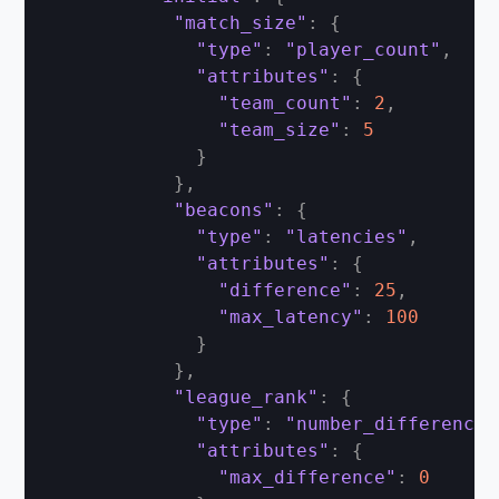
"match_size"
:
{
"type"
:
"player_count"
,
"attributes"
:
{
"team_count"
:
2
,
"team_size"
:
5
}
}
,
"beacons"
:
{
"type"
:
"latencies"
,
"attributes"
:
{
"difference"
:
25
,
"max_latency"
:
100
}
}
,
"league_rank"
:
{
"type"
:
"number_difference"
"attributes"
:
{
"max_difference"
:
0