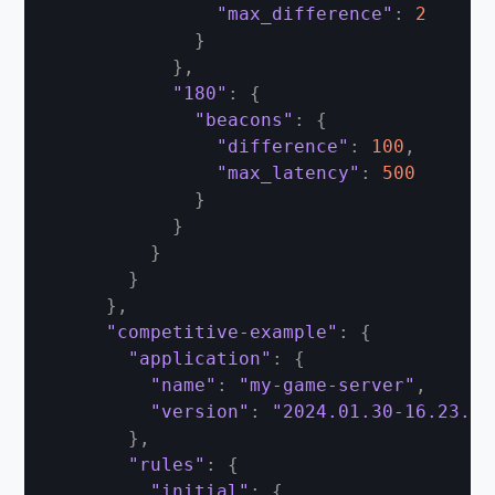
"max_difference"
:
2
}
}
,
"180"
:
{
"beacons"
:
{
"difference"
:
100
,
"max_latency"
:
500
}
}
}
}
}
,
"competitive-example"
:
{
"application"
:
{
"name"
:
"my-game-server"
,
"version"
:
"2024.01.30-16.23.00
}
,
"rules"
:
{
"initial"
:
{