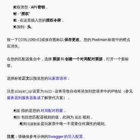
授权类型 - 
API 密钥
，
键 - “
授权
”
值 - 在这里插入您的
授权令牌
，
添加到 - 
头
。
按一下(
)或保存图标以 
保存更改
。 您的 Postman 标签中的橙点
CTRL/CMD+S
应消失。
在您的匹配器集合中，选择 
票据
 和 
创建一个对局配对票据
，打开一个新标
签。
选择标签
正文
以预览您的
玩家票请求
：
注意
设置为
- 这将导致自动将添加到您请求中的IP地址（参见
player_ip
null
服务器到服务器集成
了解替代方案），
 指的是您的 
对局配对档案
，
档案
 包括您匹配器规则的值，此例为 
 规则，
属性
延迟
规则
是玩家票中唯一不需要任何属性的规则。
玩家数量
注意
：请确保参考示例的
Swagger 的导入配置
. 