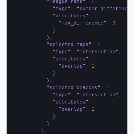
"league_rank"
:
{
"type"
:
"number_difference"
"attributes"
:
{
"max_difference"
:
0
}
}
,
"selected_maps"
:
{
"type"
:
"intersection"
,
"attributes"
:
{
"overlap"
:
1
}
}
,
"selected_beacons"
:
{
"type"
:
"intersection"
,
"attributes"
:
{
"overlap"
:
1
}
}
}
,