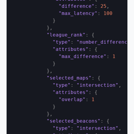
"difference"
:
25
,
"max_latency"
:
100
}
}
,
"league_rank"
:
{
"type"
:
"number_difference"
"attributes"
:
{
"max_difference"
:
1
}
}
,
"selected_maps"
:
{
"type"
:
"intersection"
,
"attributes"
:
{
"overlap"
:
1
}
}
,
"selected_beacons"
:
{
"type"
:
"intersection"
,