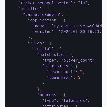
"ticket_removal_period"
:
"1m"
,
"profiles"
:
{
"casual-example"
:
{
"application"
:
{
"name"
:
"my-game-server=>CHANGE
"version"
:
"2024.01.30-16.23.00
}
,
"rules"
:
{
"initial"
:
{
"match_size"
:
{
"type"
:
"player_count"
,
"attributes"
:
{
"team_count"
:
2
,
"team_size"
:
5
}
}
,
"beacons"
:
{
"type"
:
"latencies"
,
"attributes"
:
{