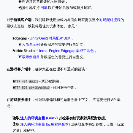
处理通过其票传递的玩家偏好，
选择性地支持 
回填
 以在开始后添加或替换玩家。
对于
游戏客户端
，我们建议使用游戏内界面向玩家提供整个
对局配对流程
的
票状态更新，以获得最佳的玩家体验。 参见：
Edgegap - 
Unity Gen2 对局配对 SDK
，
导入简单示例
 并根据您的需要进行自定义，
Betide Studio - 
Unreal Engine Edgegap 集成工具包
，
下载示例项目
 并根据您的需要进行自定义。
在
游戏客户端
中，确保您正在处理不可重试的错误：
 - 票已被删除，
HTTP 404 未找到
 - 临时服务中断。
HTTP 500 服务器内部错误
在
游戏服务器
中，处理玩家偏好和初始服务器上下文。 不需要进行 API 集
成：
读取
注入的环境变量 (Gen2)
以检索初始玩家對局配對数据。
读取 
注入的环境变量 (应用程序版本)
 以获取版本特定参数，设置（玩家
容量）和秘密。