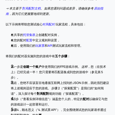
-> 本文基于 
對局配對文档
。 如果您遇到问题或差异，请确保参考 
原始指
南
，因为它们更频繁地得到更新。
以下示例将帮助您测试核心
对局配对 
玩家流程，具体包括：
在共享的
托管集群
上创建配对实例，
在您的配对
配置
中定义规则和设置，
最后，使用我们的
玩家票
和
API
测试玩家流程和管理。
将我们的配对器实施到您的游戏中有
五个步骤
：
第一步是
创建一个账户
并使用我们的FPS游戏示例。
 这样
，您（在技术
上）已经完成一半！ 您只需要将匹配器集成到您的游戏中（参见第 5 
步）。
现在，您绝不应该盲目地遵循互联网上找到的 JSON 示例，因此强烈建议
将上述规则适应于您的游戏。 步骤 2（“探索配置”）是我们的“如何阅
读”，深入探讨每个
對局配對
规则功能（“探索配置”）。
第3步（“查看实例详细信息”）涵盖您个人的，特定的
配对
以确保它与您
的游戏设计一起部署和运行。
步骤4，顾名思义（“4. 测试票 API”），完全围绕测试您的玩家请求通过