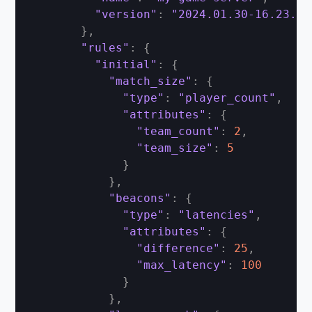
"version"
:
"2024.01.30-16.23.00
}
,
"rules"
:
{
"initial"
:
{
"match_size"
:
{
"type"
:
"player_count"
,
"attributes"
:
{
"team_count"
:
2
,
"team_size"
:
5
}
}
,
"beacons"
:
{
"type"
:
"latencies"
,
"attributes"
:
{
"difference"
:
25
,
"max_latency"
:
100
}
}
,