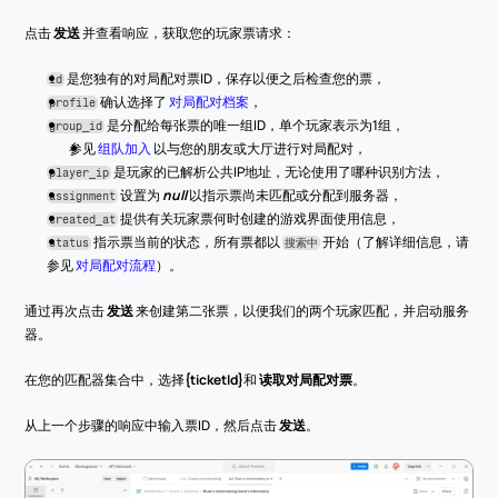
点击 
发送
 并查看响应，获取您的玩家票请求：
 是您独有的对局配对票ID，保存以便之后检查您的票，
id
 确认选择了 
对局配对档案
，
profile
 是分配给每张票的唯一组ID，单个玩家表示为1组，
group_id
参见 
组队加入
 以与您的朋友或大厅进行对局配对，
 是玩家的已解析公共IP地址，无论使用了哪种识别方法，
player_ip
 设置为 
null
 以指示票尚未匹配或分配到服务器，
assignment
 提供有关玩家票何时创建的游戏界面使用信息，
created_at
 指示票当前的状态，所有票都以 
 开始（了解详细信息，请
status
搜索中
参见 
对局配对流程
）。
通过再次点击 
发送
 来创建第二张票，以便我们的两个玩家匹配，并启动服务
器。
在您的匹配器集合中，选择
{ticketId}
和 
读取对局配对票
。
从上一个步骤的响应中输入票ID，然后点击 
发送
。