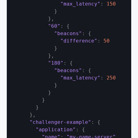
"max_latency"
:
150
}
}
,
"60"
:
{
"beacons"
:
{
"difference"
:
50
}
}
,
"180"
:
{
"beacons"
:
{
"max_latency"
:
250
}
}
}
}
}
,
"challenger-example"
:
{
"application"
:
{
"name"
:
"my-game-server"
,