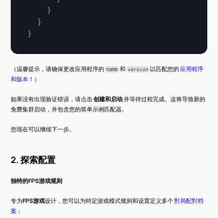
}
}
}
（温馨提示，请确保更改应用程序的 
 和 
 以匹配您的 
应用程序
name
version
和版本
！）
如果没有出现验证错误，请点击 
创建和启动
 并等待过程完成。这将导致新的
免费集群启动，并包含您的简单示例匹配器。
您现在可以继续下一步。
2. 探索配置
独特的FPS游戏规则
专为
FPS游戏
设计，您可以为特定游戏模式规则和设置定义多个 
對局配對档
案
：