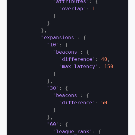
"attributes"
:
{
"overlap"
:
1
}
}
}
,
"expansions"
:
{
"10"
:
{
"beacons"
:
{
"difference"
:
40
,
"max_latency"
:
150
}
}
,
"30"
:
{
"beacons"
:
{
"difference"
:
50
}
}
,
"60"
:
{
"league_rank"
:
{