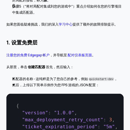
對局配對接收，称为
票
。
步骤5（“将对局配对集成到您的游戏中”）重点介绍如何在您的引擎项目
中集成匹配器。
如果您面临疑难挑战，我们的深入
学习中心
提供了额外的故障排除提示。
1. 设置免费层
注册您的免费 Edgegap 帐户
，并导航至 
配对仪表板页面
。
从那里，单击 
创建匹配器
 首先，然后输入：
匹配器的名称 - 这纯粹是为了您自己的参考，例如 
，
quickstart-dev
然后，上传以下简单示例作为您 FPS 游戏的 JSON 配置：
{
"version"
:
"1.0.0"
,
"max_deployment_retry_count"
:
3
,
"ticket_expiration_period"
:
"5m"
,