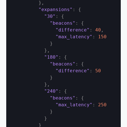
}
,
"expansions"
:
{
"30"
:
{
"beacons"
:
{
"difference"
:
40
,
"max_latency"
:
150
}
}
,
"180"
:
{
"beacons"
:
{
"difference"
:
50
}
}
,
"240"
:
{
"beacons"
:
{
"max_latency"
:
250
}
}
}