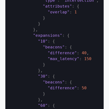
"type"
:
"intersection"
,
"attributes"
:
{
"overlap"
:
1
}
}
}
,
"expansions"
:
{
"10"
:
{
"beacons"
:
{
"difference"
:
40
,
"max_latency"
:
150
}
}
,
"30"
:
{
"beacons"
:
{
"difference"
:
50
}
}
,
"60"
:
{