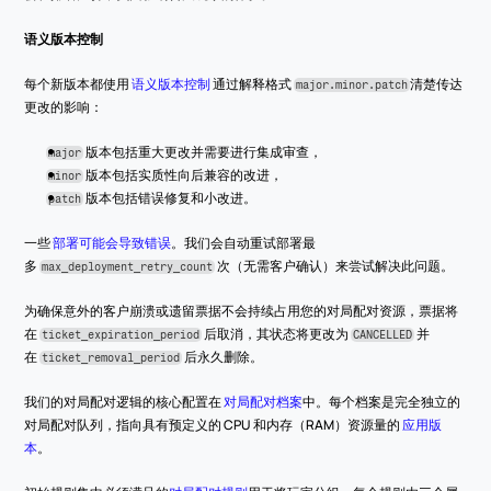
语义版本控制
每个新版本都使用 
语义版本控制
 通过解释格式 
清楚传达
major.minor.patch
更改的影响：
版本包括重大更改并需要进行集成审查，
major
 版本包括实质性向后兼容的改进，
minor
 版本包括错误修复和小改进。
patch
一些 
部署可能会导致错误
。我们会自动重试部署最
多 
 次（无需客户确认）来尝试解决此问题。
max_deployment_retry_count
为确保意外的客户崩溃或遗留票据不会持续占用您的对局配对资源，票据将
在 
 后取消，其状态将更改为 
 并
ticket_expiration_period
CANCELLED
在 
 后永久删除。
ticket_removal_period
我们的对局配对逻辑的核心配置在 
对局配对档案
中。每个档案是完全独立的
对局配对队列，指向具有预定义的 CPU 和内存（RAM）资源量的 
应用版
本
。