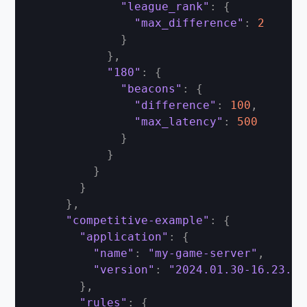
"league_rank"
:
{
"max_difference"
:
2
}
}
,
"180"
:
{
"beacons"
:
{
"difference"
:
100
,
"max_latency"
:
500
}
}
}
}
}
,
"competitive-example"
:
{
"application"
:
{
"name"
:
"my-game-server"
,
"version"
:
"2024.01.30-16.23.00
}
,
"rules"
:
{