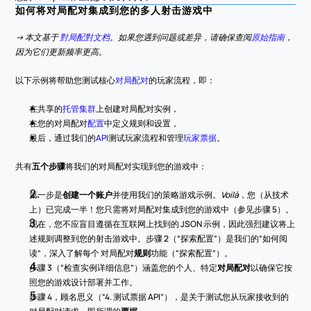
如何将对局配对集成到您的多人射击游戏中
-> 本文基于 
對局配對文档
。如果您遇到问题或差异，请确保查阅
原始指南
，
因为它们更新频率更高。
以下示例将帮助您测试核心
对局配对
的玩家流程，即：
在共享的
托管集群
上创建对局配对实例，
在您的对局配对
配置
中定义规则和设置，
最后，通过我们的
API
测试玩家流程和管理
玩家票据
。
共有
五个步骤
将我们的对局配对实现到您的游戏中：
第一步是
创建一个账户
并使用我们的策略游戏示例。
Voilà
，您（从技术
上）已完成一半！您只需将对局配对集成到您的游戏中（参见步骤 5）。
现在，您不应盲目遵循在互联网上找到的 JSON 示例，因此强烈建议将上
述规则调整到您的射击游戏中。步骤 2（“探索配置”）是我们的“如何阅
读”，深入了解每个
对局配对
规则
功能（“探索配置”）。
步骤 3（“检查实例详细信息”）涵盖您的个人、特定
对局配对
以确保它按
照您的游戏设计部署并工作。
步骤 4，顾名思义（“4. 测试票据 API”），是关于测试您从玩家接收到的