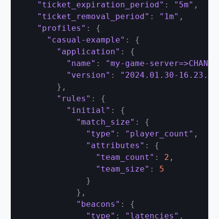
"ticket_expiration_period"
:
"5m"
,
"ticket_removal_period"
:
"1m"
,
"profiles"
:
{
"casual-example"
:
{
"application"
:
{
"name"
:
"my-game-server=>CHANGE
"version"
:
"2024.01.30-16.23.00
}
,
"rules"
:
{
"initial"
:
{
"match_size"
:
{
"type"
:
"player_count"
,
"attributes"
:
{
"team_count"
:
2
,
"team_size"
:
5
}
}
,
"beacons"
:
{
"type"
:
"latencies"
,