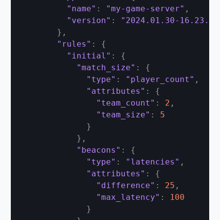
"name"
:
"my-game-server"
,
"version"
:
"2024.01.30-16.23.00
}
,
"rules"
:
{
"initial"
:
{
"match_size"
:
{
"type"
:
"player_count"
,
"attributes"
:
{
"team_count"
:
2
,
"team_size"
:
5
}
}
,
"beacons"
:
{
"type"
:
"latencies"
,
"attributes"
:
{
"difference"
:
25
,
"max_latency"
:
100
}