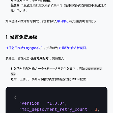
对局配对请求，即所谓的
票据
。
步骤 5（“集成对局配对到您的游戏中”）强调在您的引擎项目中集成对局
配对的方法。
如果您遇到故障排除挑战，我们的深入
学习中心
有其他故障排除提示。
1. 设置免费层级
注册您的免费 Edgegap 账户
，并导航到 
对局配对仪表板页面
。
从那里，首先点击 
创建对局配对
 ，然后输入：
为您的对局配对输入一个名称——这只是供您参考，例如 
quickstart-
，
dev
然后，上传以下简单示例作为您的射击游戏的 JSON 配置：
{
"version"
:
"1.0.0"
,
"max_deployment_retry_count"
:
3
,