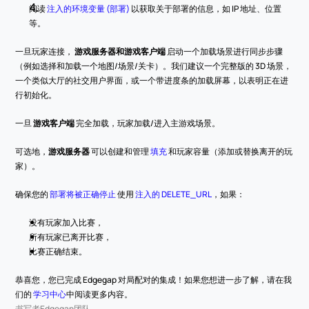
阅读 
注入的环境变量 (部署)
 以获取关于部署的信息，如 IP 地址、位置
等。
一旦玩家连接， 
游戏服务器和游戏客户端
 启动一个加载场景进行同步步骤
（例如选择和加载一个地图/场景/关卡）。我们建议一个完整版的 3D 场景，
一个类似大厅的社交用户界面，或一个带进度条的加载屏幕，以表明正在进
行初始化。
一旦 
游戏客户端
 完全加载，玩家加载/进入主游戏场景。
可选地，
游戏服务器
 可以创建和管理 
填充
 和玩家容量（添加或替换离开的玩
家）。
确保您的 
部署将被正确停止
 使用 
注入的 DELETE_URL
，如果：
没有玩家加入比赛，
所有玩家已离开比赛，
比赛正确结束。
恭喜您，您已完成 Edgegap 对局配对的集成！如果您想进一步了解，请在我
们的 
学习中心
中阅读更多内容。
书写者
Edgegap团队