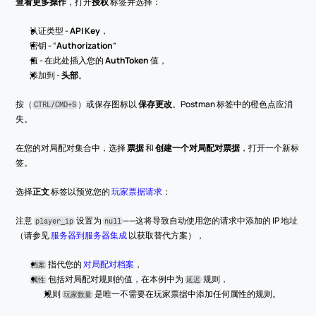
查看更多操作
，打开
授权
 标签并选择：
认证类型 - 
API Key
，
密钥 - “
Authorization
”
值 - 在此处插入您的 
AuthToken
 值，
添加到 - 
头部
。
按（
）或保存图标以 
保存更改
。Postman 标签中的橙色点应消
CTRL/CMD+S
失。
在您的对局配对集合中，选择 
票据
 和 
创建一个对局配对票据
，打开一个新标
签。
选择
正文
 标签以预览您的 
玩家票据请求
：
注意 
 设置为 
——这将导致自动使用您的请求中添加的 IP 地址
player_ip
null
（请参见 
服务器到服务器集成
 以获取替代方案），
 指代您的 
对局配对档案
，
档案
 包括对局配对规则的值，在本例中为 
 规则，
属性
延迟
规则 
 是唯一不需要在玩家票据中添加任何属性的规则。
玩家数量