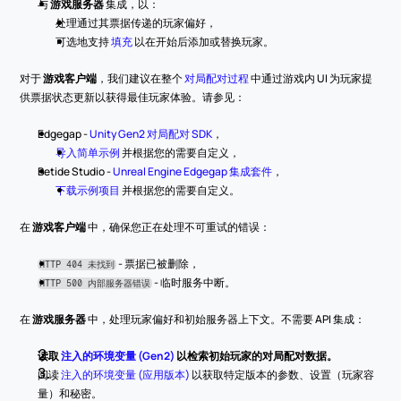
与 
游戏服务器
 集成，以：
处理通过其票据传递的玩家偏好，
可选地支持 
填充
 以在开始后添加或替换玩家。
对于 
游戏客户端
，我们建议在整个 
对局配对过程
 中通过游戏内 UI 为玩家提
供票据状态更新以获得最佳玩家体验。请参见：
Edgegap - 
Unity Gen2 对局配对 SDK
，
导入简单示例
 并根据您的需要自定义，
Betide Studio - 
Unreal Engine Edgegap 集成套件
，
下载示例项目
 并根据您的需要自定义。
在 
游戏客户端
 中，确保您正在处理不可重试的错误：
 - 票据已被删除，
HTTP 404 未找到
 - 临时服务中断。
HTTP 500 内部服务器错误
在 
游戏服务器
 中，处理玩家偏好和初始服务器上下文。不需要 API 集成：
读取
注入的环境变量 (Gen2)
以检索初始玩家的对局配对数据。
阅读 
注入的环境变量 (应用版本)
 以获取特定版本的参数、设置（玩家容
量）和秘密。