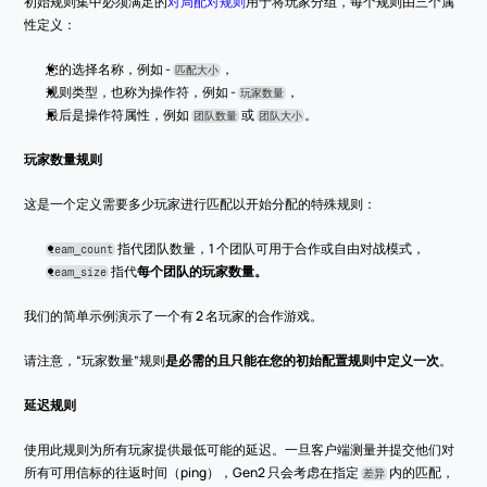
初始规则集中必须满足的
对局配对规则
用于将玩家分组，每个规则由三个属
性定义：
您的选择名称，例如 - 
，
匹配大小
规则类型，也称为操作符，例如 - 
，
玩家数量
最后是操作符属性，例如 
 或 
。
团队数量
团队大小
玩家数量规则
这是一个定义需要多少玩家进行匹配以开始分配的特殊规则：
 指代团队数量，1 个团队可用于合作或自由对战模式，
team_count
 指代
每个团队的玩家数量。
team_size
我们的简单示例演示了一个有 2 名玩家的合作游戏。
请注意，“玩家数量”规则
是必需的且只能在您的初始配置规则中定义一次
。
延迟规则
使用此规则为所有玩家提供最低可能的延迟。一旦客户端测量并提交他们对
所有可用信标的往返时间（ping），Gen2 只会考虑在指定 
 内的匹配，
差异