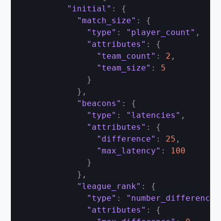
"initial"
:
{
"match_size"
:
{
"type"
:
"player_count"
,
"attributes"
:
{
"team_count"
:
2
,
"team_size"
:
5
}
}
,
"beacons"
:
{
"type"
:
"latencies"
,
"attributes"
:
{
"difference"
:
25
,
"max_latency"
:
100
}
}
,
"league_rank"
:
{
"type"
:
"number_difference"
"attributes"
:
{