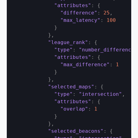
"attributes"
:
{
"difference"
:
25
,
"max_latency"
:
100
}
}
,
"league_rank"
:
{
"type"
:
"number_difference"
"attributes"
:
{
"max_difference"
:
1
}
}
,
"selected_maps"
:
{
"type"
:
"intersection"
,
"attributes"
:
{
"overlap"
:
1
}
}
,
"selected_beacons"
:
{