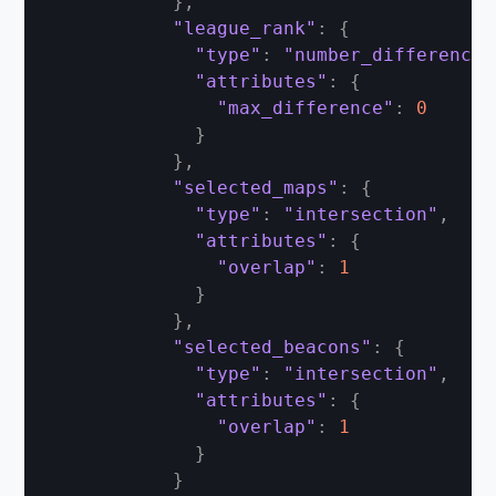
}
,
"league_rank"
:
{
"type"
:
"number_difference"
"attributes"
:
{
"max_difference"
:
0
}
}
,
"selected_maps"
:
{
"type"
:
"intersection"
,
"attributes"
:
{
"overlap"
:
1
}
}
,
"selected_beacons"
:
{
"type"
:
"intersection"
,
"attributes"
:
{
"overlap"
:
1
}
}