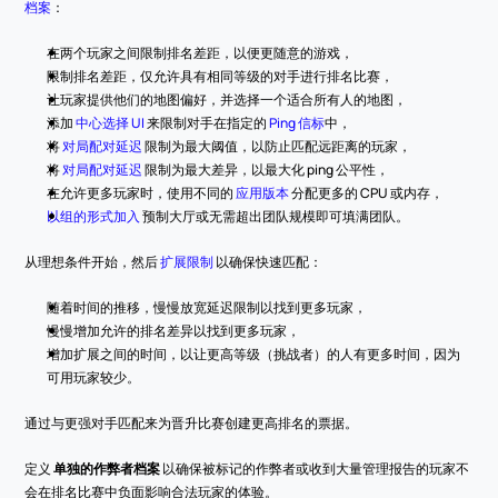
档案
：
在两个玩家之间限制排名差距，以便更随意的游戏，
限制排名差距，仅允许具有相同等级的对手进行排名比赛，
让玩家提供他们的地图偏好，并选择一个适合所有人的地图，
添加 
中心选择 UI
 来限制对手在指定的 
Ping 信标
中，
将 
对局配对延迟
 限制为最大阈值，以防止匹配远距离的玩家，
将 
对局配对延迟
 限制为最大差异，以最大化 ping 公平性，
在允许更多玩家时，使用不同的 
应用版本
 分配更多的 CPU 或内存，
以组的形式加入
 预制大厅或无需超出团队规模即可填满团队。
从理想条件开始，然后 
扩展限制
 以确保快速匹配：
随着时间的推移，慢慢放宽延迟限制以找到更多玩家，
慢慢增加允许的排名差异以找到更多玩家，
增加扩展之间的时间，以让更高等级（挑战者）的人有更多时间，因为
可用玩家较少。
通过与更强对手匹配来为晋升比赛创建更高排名的票据。
定义 
单独的作弊者档案
 以确保被标记的作弊者或收到大量管理报告的玩家不
会在排名比赛中负面影响合法玩家的体验。