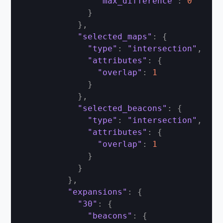
"max_difference"
:
0
}
}
,
"selected_maps"
:
{
"type"
:
"intersection"
,
"attributes"
:
{
"overlap"
:
1
}
}
,
"selected_beacons"
:
{
"type"
:
"intersection"
,
"attributes"
:
{
"overlap"
:
1
}
}
}
,
"expansions"
:
{
"30"
:
{
"beacons"
:
{