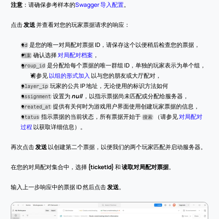
注意
：请确保参考样本的
Swagger 导入配置
。
点击 
发送
 并查看对您的玩家票据请求的响应：
 是您的唯一对局配对票据 ID，请保存这个以便稍后检查您的票据，
id
 确认选择 
对局配对档案
，
档案
 是分配给每个票据的唯一群组 ID，单独的玩家表示为单个组，
group_id
请参见 
以组的形式加入
 以与您的朋友或大厅配对，
 玩家的公共 IP 地址，无论使用的标识方法如何
player_ip
 设置为 
null
 ，以指示票据尚未匹配或分配给服务器，
assignment
 提供有关何时为游戏用户界面使用创建玩家票据的信息，
created_at
 指示票据的当前状态，所有票据开始于 
 （请参见 
对局配对
status
搜索
过程
 以获取详细信息）。
再次点击 
发送
 以创建第二个票据，以便我们的两个玩家匹配并启动服务器。
在您的对局配对集合中，选择 
{ticketId}
 和 
读取对局配对票据
。
输入上一步响应中的票据 ID 然后点击 
发送
。