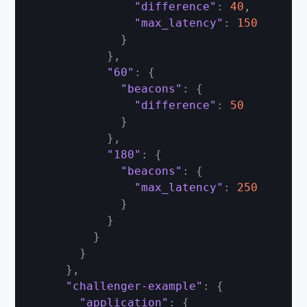
"difference"
:
40
,
"max_latency"
:
150
}
}
,
"60"
:
{
"beacons"
:
{
"difference"
:
50
}
}
,
"180"
:
{
"beacons"
:
{
"max_latency"
:
250
}
}
}
}
}
,
"challenger-example"
:
{
"application"
:
{