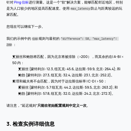
针对 
Ping 信标
进行测量。这是一个“软”解决方案，能够匹配邻近地区，特别
是为人口较少的地区提高匹配速度。使用 
防止与距离较远的玩
max_latency
家匹配。
您现在可以继续下一步。
我们的示例中的 
规则与最初的 
信标
"difference": 50, "max_latency": 
 ：
200
艾丽丝和鲍勃将匹配，因为北京将被排除（>200），而其余的在| A-B | < 
50 内：
艾丽丝 {蒙特利尔: 12.3, 纽瓦克: 45.6, 达拉斯: 59.9, 北京: 264.4}; 和
鲍勃 {蒙特利尔: 27.3, 纽瓦克: 32.4, 达拉斯: 23.1, 北京: 252.2}。
查理和戴夫将不会匹配，因为对于达拉斯信标率 | C-D | > 50：
爱丽丝 {蒙特利尔: 5.7 纽瓦克: 44.2, 达拉斯: 59.5, 北京: 263.2}; 和
鲍勃 {蒙特利尔: 57.8, 纽瓦克: 32.0, 达拉斯: 24.2, 北京: 272.3}。
请注意，“延迟规则”
只能在初始配置规则中定义一次
。
3. 检查实例详细信息