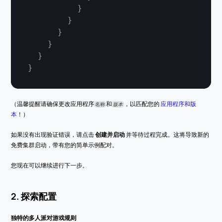
}
}
}
}
}
}
（温馨提醒请确保更改应用程序
和
，以匹配您的 
应用程序和版
名称
版本
本
！）
如果没有出现验证错误，请点击 
创建并启动
 并等待过程完成。这将导致新的
免费集群启动，带有您的简单示例配对。
您现在可以继续进行下一步。
2. 探索配置
独特的多人派对游戏规则