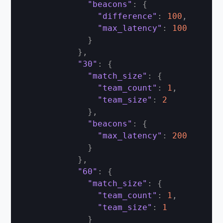
"beacons"
:
{
"difference"
:
100
,
"max_latency"
:
100
}
}
,
"30"
:
{
"match_size"
:
{
"team_count"
:
1
,
"team_size"
:
2
}
,
"beacons"
:
{
"max_latency"
:
200
}
}
,
"60"
:
{
"match_size"
:
{
"team_count"
:
1
,
"team_size"
:
1
}