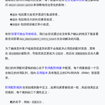
式 
来清晰地传达变化的影响：
major.minor.patch
 包括重大改变并需进行集成审查，
主版本
 包括相当大的向后兼容改进，
次版本
 包括错误修正和小改进。
修补版本
有些 
部署可能会导致错误
。我们会尝试通过在没有客户确认的情况下最多重
新尝试部署
次自动解决此问题。
max_deployment_retry_count
为了确保意外客户端崩溃或遗弃的票不会拖延并占用您的配对资源，票将
在 
被取消，导致其状态更改为 
，然后在 
后永久删
票过期期间
已取消
票删除期间
除。
我们的对局配对逻辑的核心在于 
對局配對档案
 中配置。每个档案都是一个完
全独立的对局队列，指向 
应用版本
 具有预定义的CPU和内存（RAM）资源需
求。
對局配對规则
 在初始规则集中定义，如果玩家要被组成一组，则必须满足这
些规则，每个规则由三个属性定义：
选的名字，例如 - 
，
匹配大小