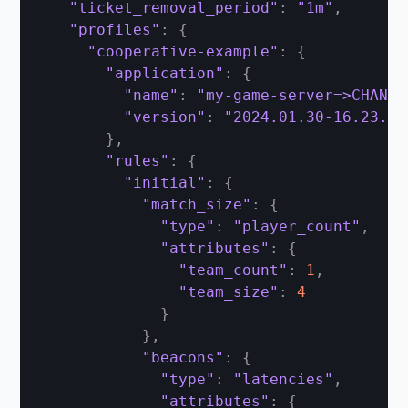
"ticket_removal_period"
:
"1m"
,
"profiles"
:
{
"cooperative-example"
:
{
"application"
:
{
"name"
:
"my-game-server=>CHANG-
"version"
:
"2024.01.30-16.23.00
}
,
"rules"
:
{
"initial"
:
{
"match_size"
:
{
"type"
:
"player_count"
,
"attributes"
:
{
"team_count"
:
1
,
"team_size"
:
4
}
}
,
"beacons"
:
{
"type"
:
"latencies"
,
"attributes"
:
{