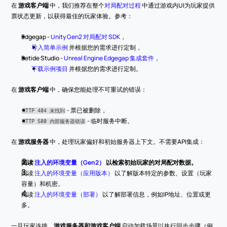
在 
游戏客户端
 中，我们推荐在整个
对局配对过程
 中通过游戏内UI为玩家提供
票状态更新，以获得最佳的玩家体验。参考：
Edgegap - 
Unity Gen2 对局配对 SDK
，
导入简单示例
 并根据您的需求进行定制，
Betide Studio - 
Unreal Engine Edgegap 集成套件
，
下载示例项目
 并根据您的需求进行定制。
在 
游戏客户端
 中，确保您能处理不可重试的错误：
 - 票已被删除，
HTTP 404 未找到
 - 临时服务中断。
HTTP 500 内部服务器错误
在 
游戏服务器
 中，处理玩家偏好和初始服务器上下文。不需要API集成：
阅读
注入的环境变量（Gen2）
以检索初始玩家的对局配对数据。
阅读 
注入的环境变量（应用版本）
 以了解版本特定的参数、设置（玩家
容量）和机密。
阅读 
注入的环境变量（部署）
 以了解部署信息，例如IP地址、位置或更
多。
一旦玩家连接，
游戏服务器和游戏客户端
 启动加载场景以执行同步步骤（例