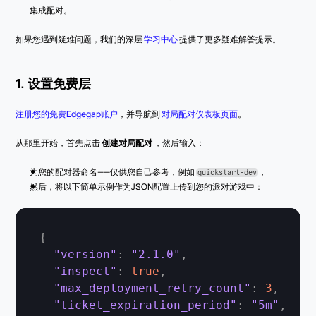
集成配对。
如果您遇到疑难问题，我们的深层 
学习中心
 提供了更多疑难解答提示。
1. 设置免费层
注册您的免费Edgegap账户
，并导航到 
对局配对仪表板页面
。
从那里开始，首先点击 
创建对局配对
 ，然后输入：
为您的配对器命名——仅供您自己参考，例如 
，
quickstart-dev
然后，将以下简单示例作为JSON配置上传到您的派对游戏中：
{
"version"
:
"2.1.0"
,
"inspect"
:
true
,
"max_deployment_retry_count"
:
3
,
"ticket_expiration_period"
:
"5m"
,