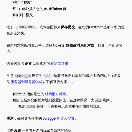
密钥 - “
授权
”
值 - 在此处插入您的 
AuthToken
 值，
添加到 - 
标头
。
按下（
）或保存图标来
保存更改
。在您的Postman选项卡中的橙
CTRL/CMD+S
色点应消失。
在您的对局配对集合中，选择 
tickets
 和 
创建对局配对票
，打开一个新选项
卡。
选择选项卡 
正文
 以预览您的 
玩家票请求
:
注意 
 设置为 
 - 这将导致自动添加到请求中的IP地址（请参
player_ip
null
见 
服务器到服务器集成
以了解替代方案），
 指的是您的 
对局配对档案
，
profile
 包括为您的配对规则设置的值，在这种情况下为 
 规则，
属性
延迟
规则 
 是唯一不需要在玩家票中任何属性的规则。
玩家数
注意
：确保参考样本的 
Swagger的导入配置
。
点击 
发送
 并查看对您的玩家票请求的响应：