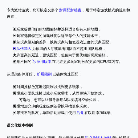
专为派对游戏，您可以定义多个 
對局配對档案
 ，用于特定游戏模式的规则和
设置：
让玩家提供他们的地图偏好并选择适合所有人的地图，
让玩家选择特定的游戏难度以适应每个人的技能水平，
限制玩家级别的差异，以将玩家与相似游戏进度的玩家匹配，
以队伍加入
 为预组的大厅或填满团队而不超出团队规模，
允许更高的延迟，更快匹配，但偏向于更优细的玩家偏好，
使用不同的 
🏷️ 应用版本
 在允许更多玩家时分配更多的CPU或内存。
从理想条件开始， 
扩展限制
 以确保快速匹配：
随时间推移放宽延迟限制以找到更多玩家，
慢慢减少团队规模以减少玩家需求，从而更快开始游戏，
可选地，您可以让服务器用AI队友填补空缺位置，
慢慢增加允许的玩家级别差异以寻找更多玩家，
如果找不到队友，单独启动游戏并使用 
后备
 在以后添加玩家。
语义化版本控制
随着我们发布对局配对的更新，每个新版本使用 
语义化版本控制
 通过解释格