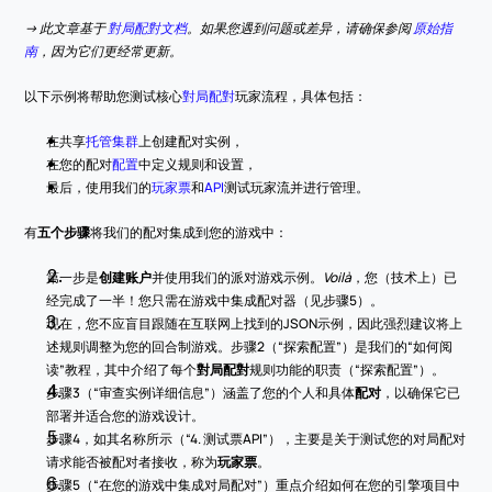
-> 此文章基于 
對局配對文档
。如果您遇到问题或差异，请确保参阅 
原始指
南
，因为它们更经常更新。
以下示例将帮助您测试核心
對局配對
玩家流程，具体包括：
在共享
托管集群
上创建配对实例，
在您的配对
配置
中定义规则和设置，
最后，使用我们的
玩家票
和
API
测试玩家流并进行管理。
有
五个步骤
将我们的配对集成到您的游戏中：
第一步是
创建账户
并使用我们的派对游戏示例。
Voilà
，您（技术上）已
经完成了一半！您只需在游戏中集成配对器（见步骤5）。
现在，您不应盲目跟随在互联网上找到的JSON示例，因此强烈建议将上
述规则调整为您的回合制游戏。步骤2（“探索配置”）是我们的“如何阅
读”教程，其中介绍了每个
對局配對
规则功能的职责（“探索配置”）。
步骤3（“审查实例详细信息”）涵盖了您的个人和具体
配对
，以确保它已
部署并适合您的游戏设计。
步骤4，如其名称所示（“4. 测试票API”），主要是关于测试您的对局配对
请求能否被配对者接收，称为
玩家票
。
步骤5（“在您的游戏中集成对局配对”）重点介绍如何在您的引擎项目中