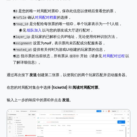
 是您的唯一对局配对票ID，保存此信息以便稍后查看您的票，
id
 确认
对局配对档案
的选择，
profile
 是分配给每张票的唯一组ID，单个玩家表示为一个1人组，
group_id
参见 
组队加入
 以与您的朋友或大厅进行配对，
 是玩家的已解析公共IP地址，无论使用何种识别方法，
player_ip
 设置为
null
，表示票尚未匹配或分配服务器，
assignment
 提供有关何时为游戏UI创建的玩家票的信息，
created_at
 指示票的当前状态，所有票从 
 开始（请参见 
对局配对过程
 以
状态
搜寻中
了解详细信息）。
通过再次按下 
发送
 创建第二张票，以便我们的两个玩家匹配并启动服务器。
在您的对局配对集合中选择 
{ticketId}
 和 
阅读对局配对票
。
输入上一步的响应中的票ID并点击 
发送
。