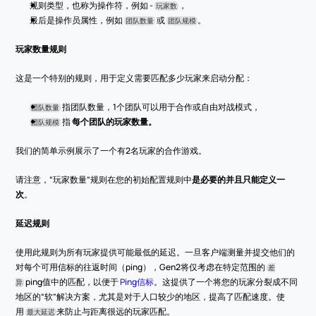
规则类型，也称为操作符，例如 - 
，
玩家数
最后是操作员属性，例如 
 或 
。
团队数量
团队规模
玩家数量规则
这是一个特别的规则，用于定义需要匹配多少玩家来启动分配：
 指团队数量，1个团队可以用于合作或自由对战模式，
团队数量
 指 
每个团队的玩家数量。
团队规模
我们的简单示例展示了一个有2名玩家的合作游戏。
请注意，“玩家数量”规则在您的初始配置规则中
是必要的并且只能定义一
次
。
延迟规则
使用此规则为所有玩家提供可能最低的延迟。一旦客户端测量并提交他们的
对每个可用信标的往返时间（ping），Gen2将仅考虑在特定范围的 
差
 ping值中的匹配，以便于 
Ping信标
。这提供了一个将您的玩家分裂成不同
异
地区的“软”解决方案，尤其是对于人口较少的地区，提高了匹配速度。使
用 
来防止与距离很远的玩家匹配。
最大延迟