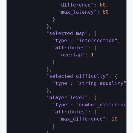
"difference"
:
60
,
"max_latency"
:
60
}
}
,
"selected_map"
:
{
"type"
:
"intersection"
,
"attributes"
:
{
"overlap"
:
1
}
}
,
"selected_difficulty"
:
{
"type"
:
"string_equality"
}
,
"player_level"
:
{
"type"
:
"number_difference"
"attributes"
:
{
"max_difference"
:
10
}