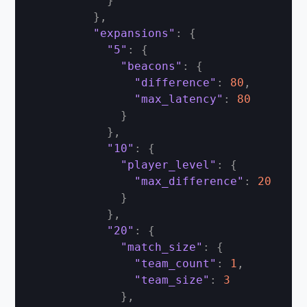
}
}
,
"expansions"
:
{
"5"
:
{
"beacons"
:
{
"difference"
:
80
,
"max_latency"
:
80
}
}
,
"10"
:
{
"player_level"
:
{
"max_difference"
:
20
}
}
,
"20"
:
{
"match_size"
:
{
"team_count"
:
1
,
"team_size"
:
3
}
,