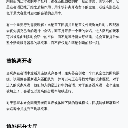
到目前为止讨论的每个杠杆，都在匹配创建的那一刻起作用。回填不同。它
是在会话已经开始之后起作用，用来填补离开者留下的空位，或提高那些在
低于最大容量时启动的会话的占用率。
有一个重要行为需要理解：当配置了回填并且配置文件规则允许时，匹配器
会优先填充已有的进行中会话，而不是开启一个新的会话。进入队列的玩家
可以被路由到实时会话中的空位，而不是等待新大厅组建。这会直接提升你
整个活跃服务器群的填充率，而不仅仅是在匹配创建的那一刻。
替换离开者
当玩家在会话中途断开连接或弃赛时，服务器会创建一个代表空位的回填票
据。该票据会重新进入匹配队列，并可以与正在寻找对局的玩家匹配。对于
进入的玩家来说，他们加入的是进行中的会话。对于服务器来说，这个座位
被填上了，会话也以更高的占用率继续进行。
对于那些本来会因离开者而重启或体验下降的游戏模式，回填能够显著延长
会话寿命并提升平均填充率。
填补部分大厅