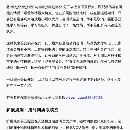
将 
 与 
 分开会改变回退行为。匹配器仍会在可
min_team_size
max_team_size
能的情况下尽量等待最大填充。但在扩展阶段结束时，或在票据过期时，只
要已有足够玩家组成最小规模大厅，会话就会启动，而不是取消。匹配器已
经尽可能等待、尽可能组队，并且交付了一场对局，而不是把所有人都退回
队列。
这种取舍是真实存在的：低于最大容量启动的会话，与满员大厅相比，玩家
体验会略有不同。正确答案取决于你的游戏模式。对于休闲和合作模式，部
分启动通常比取消排队、让挫败的玩家回到大厅更可取。对于团队对称性很
重要的竞技模式，情况可能并非如此。配置文件级别的设置让你可以有选择
地应用这一点，这一点会在“配置文件策略”部分说明。
一旦部分会话开始，回填就可以在对局过程中把容量恢复到满员。这个机制
将在下一节介绍。
有关具体配置语法和演示示例，请参阅
player_count 规则文档
。
扩展规则：用时间换取填充
扩展规则是匹配器在无法快速组建满员大厅时，随时间放宽约束的机制。它
们是在不牺牲峰值匹配质量的前提下，在低 CCU 条件下提升填充率的主要工