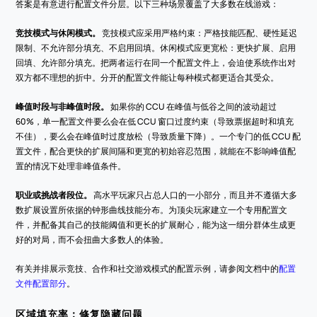
答案是有意进行配置文件分层。以下三种场景覆盖了大多数在线游戏：
竞技模式与休闲模式。
 竞技模式应采用严格约束：严格技能匹配、硬性延迟
限制、不允许部分填充、不启用回填。休闲模式应更宽松：更快扩展、启用
回填、允许部分填充。把两者运行在同一个配置文件上，会迫使系统作出对
双方都不理想的折中。分开的配置文件能让每种模式都更适合其受众。
峰值时段与非峰值时段。
 如果你的 CCU 在峰值与低谷之间的波动超过 
60%，单一配置文件要么会在低 CCU 窗口过度约束（导致票据超时和填充
不佳），要么会在峰值时过度放松（导致质量下降）。一个专门的低 CCU 配
置文件，配合更快的扩展间隔和更宽的初始容忍范围，就能在不影响峰值配
置的情况下处理非峰值条件。
职业或挑战者段位。
 高水平玩家只占总人口的一小部分，而且并不遵循大多
数扩展设置所依据的钟形曲线技能分布。为顶尖玩家建立一个专用配置文
件，并配备其自己的技能阈值和更长的扩展耐心，能为这一细分群体生成更
好的对局，而不会扭曲大多数人的体验。
有关并排展示竞技、合作和社交游戏模式的配置示例，请参阅文档中的
配置
文件配置部分
。
区域填充率：修复隐藏问题