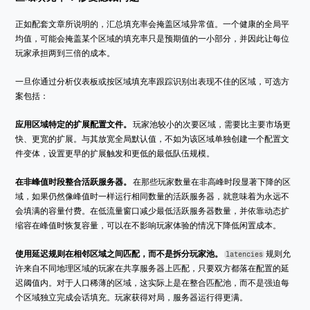
正如配套文章所说明的，汇总填充率会掩盖区域异常值。一个健康的全局平
均值，可能会掩盖某个区域的填充率只是预期值的一小部分，并因此让每位
玩家承担两到三倍的成本。
一旦你通过分析仪表板或按区域填充率跟踪识别出表现不佳的区域，可选方
案包括：
应用区域特定的扩展配置文件。
 玩家池较小的次要区域，需要比主要市场更
快、更宽的扩展。与其放宽全局默认值，不如为该区域单独创建一个配置文
件变体，设置更早的扩展触发和更低的最低队伍规模。
在非峰值时段整合活跃服务器。
 在那些玩家数量在非高峰时段显著下降的区
域，如果仍然像峰值时一样运行相同数量的活跃服务器，就意味着为永远不
会填满的容量付费。在低流量窗口减少最低活跃服务器数量，并依靠动态扩
缩容在峰值时恢复容量，可以在不影响玩家体验的情况下降低闲置成本。
使用延迟规则在相邻区域之间匹配，而不是拆分玩家池。
 规则允
latencies
许来自不同地理区域的玩家在共享服务器上匹配，只要双方都落在配置的延
迟阈值内。对于人口稀薄的区域，这实际上是在整合匹配池，而不是强迫每
个区域独立完成会话填充。玩家获得对局，服务器运行得更满。