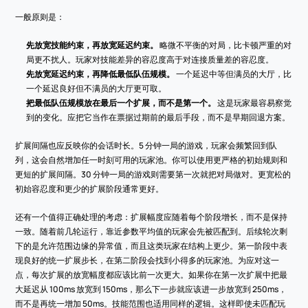
一般原则是：
先放宽技能约束，再放宽延迟约束。
 略微不平衡的对局，比卡顿严重的对
局更不扰人。玩家对技能差异的容忍度高于对连接质量差的容忍度。
先放宽延迟约束，再降低最低队伍规模。
 一个延迟中等但满员的大厅，比
一个延迟良好但不满员的大厅更可取。
把最低队伍规模放在最后一个扩展，而不是第一个。
 这是玩家最容易察觉
到的变化。应把它当作在票据过期前的最后手段，而不是早期回退方案。
扩展间隔也应反映你的会话时长。5 分钟一局的游戏，玩家会频繁回到队
列，这会自然增加任一时刻可用的玩家池。你可以使用更严格的初始规则和
更短的扩展间隔。30 分钟一局的游戏则需要第一次就把对局做对。更宽松的
初始容忍度和更少的扩展阶段通常更好。
还有一个值得正确处理的考虑：扩展幅度应随着每个阶段增长，而不是保持
一致。随着前几轮运行，靠近参数平均值的玩家会先被匹配到。后续轮次剩
下的是允许范围边缘的异常值，而且这类玩家在结构上更少。第一阶段中表
现良好的统一扩展步长，在第二阶段会找到小得多的玩家池。为应对这一
点，每次扩展的放宽幅度都应该比前一次更大。如果你在第一次扩展中把最
大延迟从 100ms 放宽到 150ms，那么下一步就应该进一步放宽到 250ms，
而不是再统一增加 50ms。技能范围也适用同样的逻辑。这样即使未匹配玩