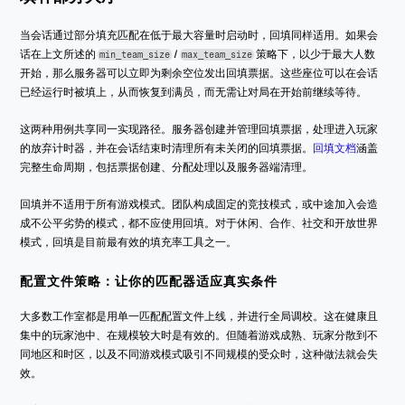
当会话通过部分填充匹配在低于最大容量时启动时，回填同样适用。如果会
话在上文所述的 
 / 
 策略下，以少于最大人数
min_team_size
max_team_size
开始，那么服务器可以立即为剩余空位发出回填票据。这些座位可以在会话
已经运行时被填上，从而恢复到满员，而无需让对局在开始前继续等待。
这两种用例共享同一实现路径。服务器创建并管理回填票据，处理进入玩家
的放弃计时器，并在会话结束时清理所有未关闭的回填票据。
回填文档
涵盖
完整生命周期，包括票据创建、分配处理以及服务器端清理。
回填并不适用于所有游戏模式。团队构成固定的竞技模式，或中途加入会造
成不公平劣势的模式，都不应使用回填。对于休闲、合作、社交和开放世界
模式，回填是目前最有效的填充率工具之一。
配置文件策略：让你的匹配器适应真实条件
大多数工作室都是用单一匹配配置文件上线，并进行全局调校。这在健康且
集中的玩家池中、在规模较大时是有效的。但随着游戏成熟、玩家分散到不
同地区和时区，以及不同游戏模式吸引不同规模的受众时，这种做法就会失
效。