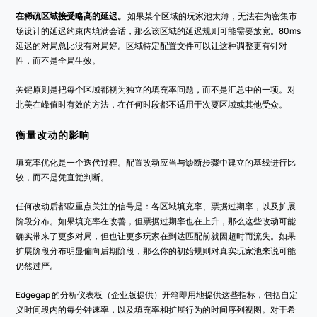
在稀疏区域接受略高的延迟。
 如果某个区域的玩家池太薄，无法在为密集市
场设计的延迟约束内填满会话，那么该区域的延迟规则可能需要放宽。80ms 
延迟的对局总比没有对局好。区域特定配置文件可以让这种调整更有针对
性，而不是全局生效。
关键原则是把每个区域都视为独立的填充率问题，而不是汇总中的一项。对
北美在峰值时有效的方法，在任何时段都不适用于次要区域或其他受众。
衡量改动的影响
填充率优化是一个迭代过程。配置改动应当与诊断步骤中建立的基线进行比
较，而不是凭直觉判断。
任何改动后都应重点关注的信号是：各区域填充率、票据过期率，以及扩展
阶段分布。如果填充率在改善，但票据过期率也在上升，那么这些改动可能
确实带来了更多对局，但也让更多玩家在到达匹配前就因超时而流失。如果
扩展阶段分布明显偏向后期阶段，那么你的初始规则对真实玩家池来说可能
仍然过严。
Edgegap 的分析仪表板（企业版提供）开箱即用地提供这些指标，包括自定
义时间段内的每分钟速率，以及填充率和扩展行为的时间序列视图。对于希