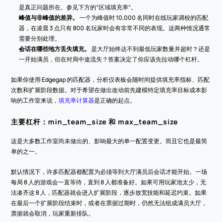
是真正问题所在。参见下方的“区域填充率”。
峰值与非峰值的差异。
 一个为峰值时 10,000 名同时在线玩家调校的匹配
器，在凌晨 3 点只有 800 名玩家时会有非常不同的表现。这两种情况通常
需要分别处理。
会话在哪些地方丢失填充。
 是大厅始终达不到最低玩家数量并超时？还是
一开始满员，但在对局中途流失？答案决定了你应该先拉动哪个杠杆。
如果你使用 Edgegap 的匹配器，分析仪表板会随时间提供填充率指标、匹配
次数和扩展阶段数据。对于希望在做出改动前先建模特定填充率目标成本影
响的工作室来说，
填充率计算器
是正确的起点。
主要杠杆：min_team_size 和 max_team_size
这是大多数工作室尚未做出的、影响最大的单一配置变更。而且它也是最简
单的之一。
默认情况下，许多匹配器都配置为必须等到大厅满员后会话才能开始。一场
每局 8 人的游戏会一直等待，直到 8 人都准备好。如果可用玩家池太少，无
法凑齐这 8 人，匹配器就会进入扩展阶段，逐步放宽技能和延迟约束。如果
在最后一个扩展阶段结束时，或者在票据过期时，仍然无法组成满员大厅，
票据就会取消，玩家重新排队。