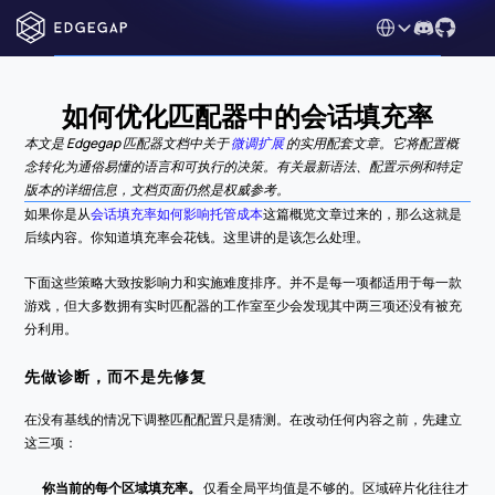
Select Language
如何优化匹配器中的会话填充率
本文是 Edgegap 匹配器文档中关于 
微调扩展
 的实用配套文章。它将配置概
念转化为通俗易懂的语言和可执行的决策。有关最新语法、配置示例和特定
版本的详细信息，文档页面仍然是权威参考。
如果你是从
会话填充率如何影响托管成本
这篇概览文章过来的，那么这就是
后续内容。你知道填充率会花钱。这里讲的是该怎么处理。
下面这些策略大致按影响力和实施难度排序。并不是每一项都适用于每一款
游戏，但大多数拥有实时匹配器的工作室至少会发现其中两三项还没有被充
分利用。
先做诊断，而不是先修复
在没有基线的情况下调整匹配配置只是猜测。在改动任何内容之前，先建立
这三项：
你当前的每个区域填充率。
 仅看全局平均值是不够的。区域碎片化往往才