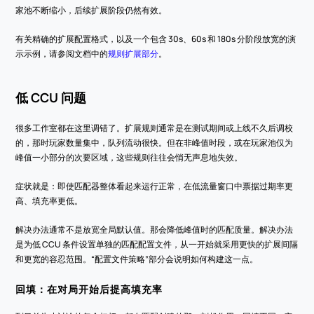
家池不断缩小，后续扩展阶段仍然有效。
有关精确的扩展配置格式，以及一个包含 30s、60s 和 180s 分阶段放宽的演
示示例，请参阅文档中的
规则扩展部分
。
低 CCU 问题
很多工作室都在这里调错了。扩展规则通常是在测试期间或上线不久后调校
的，那时玩家数量集中，队列流动很快。但在非峰值时段，或在玩家池仅为
峰值一小部分的次要区域，这些规则往往会悄无声息地失效。
症状就是：即使匹配器整体看起来运行正常，在低流量窗口中票据过期率更
高、填充率更低。
解决办法通常不是放宽全局默认值。那会降低峰值时的匹配质量。解决办法
是为低 CCU 条件设置单独的匹配配置文件，从一开始就采用更快的扩展间隔
和更宽的容忍范围。“配置文件策略”部分会说明如何构建这一点。
回填：在对局开始后提高填充率