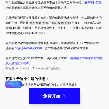
望在上线测试之前先建模目标填充率成本影响的工作室来说，
填充率计算器
仍然是把填充率提升转化为美元数值的最快方法。
扩展规则和配置文件配置的改动，适合低风险地逐步测试。先从影响最大的
改动开始（通常是 
 / 
 分离），在峰值和非峰
min_team_size
max_team_size
值窗口各测一到两周，然后再推进到下一个杠杆。一次叠加多个改动，会让
你很难把改进归因到具体决策上。
有关本文讨论的每种场景的最新配置语法、版本说明以及 JSON 演示示例，
请参阅 
Edgegap 匹配器文档
。该文档会随每次匹配器发布而更新。
有关这些优化背后的成本框架，请参见配套文章： 
会话填充率如何影响你的
多人游戏托管成本
。
书写者
Jakub Motyl，Edgegap 的产品经理
更多关于这个主题的信息：
会话填充率如何影响你的多人游戏托管成本
免费开始