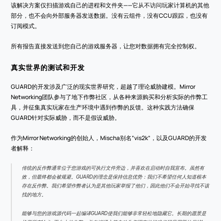
该解决方案仅扫描游戏自己的进程和文件夹——它从不访问玩家计算机的其他
部分，也不会向外部服务器发送数据。没有云组件，没有CCU跟踪，也没有
订阅模式。
所有报告直接发送到您自己的游戏服务器，让您对数据拥有完全控制权。
真实世界的测试和开发
GUARD的开发涉及广泛的现实世界研究，超越了理论威胁建模。Mirror 
Networking团队参与了地下作弊社区，从各种来源购买和分析实际的作弊工
具，并征集真实玩家在生产环境中遇到作弊的反馈。这种实践方法确保
GUARD针对实际威胁，而不是假设威胁。
作为Mirror Networking的创始人，Mischa别名“vis2k”，以及GUARD的开发
者解释：
传统的反作弊通常位于您游戏的可执行文件旁边，并喜欢在启动时自我宣布。虽然有
效，但最终都会被规避。GUARD的理念是保持信息优势：我们不希望任何人知道根本
存在反作弊。我们希望作弊者认为是其他玩家举报了他们，因此他们不会开始寻找不该
找的地方。
能够与您的游戏源代码一起编译GUARD使我们能够非常轻松地隐藏它。长期的愿景是