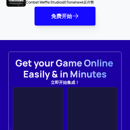
Combat Waffle Studios的Tomahawk反作弊
免费开始
Get your Game Online 
Easily & in Minutes
立即开始集成！