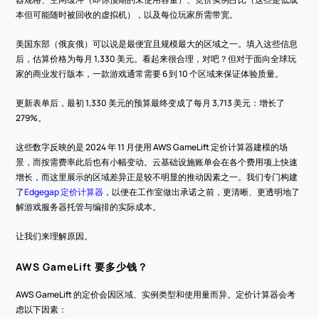
本但可能随时被回收的虚拟机），以及每位玩家所需带宽。
美国东部（俄亥俄）可以说是最便宜且规模最大的区域之一。填入这些信息
后，估算价格为每月 1,330 美元。看起来很合理，对吧？但对于面向全球玩
家的商业发行版本，一款游戏通常需要 6 到 10 个区域来保证体验质量。
更新表单后，最初 1,330 美元的预算最终变成了每月 3,713 美元：增长了 
279%。
这些数字反映的是 2024 年 11 月使用 AWS GameLift 定价计算器建模的场
景，而按需费率此后也有小幅变动。云基础设施账单会在各个费用项上快速
增长，而这里展示的区域差异正是较不明显的推动因素之一。我们专门构建
了
Edgegap 定价计算器
，以便在工作室做出承诺之前，更清晰、更透明地了
解游戏服务器托管与编排的实际成本。
让我们来理解原因。
AWS GameLift 要多少钱？
AWS GameLift 的定价会因区域、实例类型和使用量而异。定价计算器会考
虑以下因素：