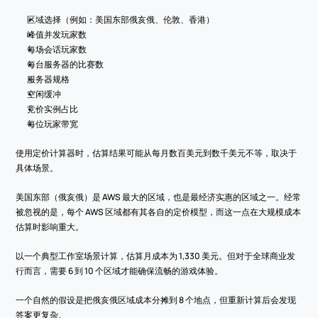
区域选择（例如：美国东部俄亥俄、伦敦、香港）
峰值并发玩家数
每场会话玩家数
每台服务器的比赛数
服务器规格
空闲缓冲
竞价实例占比
每位玩家带宽
使用定价计算器时，估算结果可能从每月数百美元到数千美元不等，取决于
具体场景。
美国东部（俄亥俄）是 AWS 最大的区域，也是最经济实惠的区域之一。经常
被忽视的是，每个 AWS 区域都有其各自的定价模型，而这一点在大规模成本
估算时影响重大。
以一个典型工作室场景计算，估算月成本为 1,330 美元。但对于全球商业发
行而言，需要 6 到 10 个区域才能确保流畅的游戏体验。
一个自然的假设是把俄亥俄区域成本分摊到 8 个地点，但重新计算后会发现
答案更复杂。