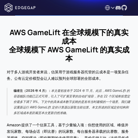
Select Language
AWS GameLift 在全球规模下的真实
成本
全球规模下 AWS GameLift 的真实成
本
对于多人游戏开发者来说，估算用于游戏服务器托管的云成本是一项复杂任
务。公有云定价模型会让人难以预判全球部署的全部成本。
编者注（2026 年 4 月）：
本文最初发布于 2024 年 11 月。此后，AWS GameLift 的
容器舰队功能已正式可用，引入了可扩展至零的自动扩缩容，并在 22 个区域将按需定
价最多下调了 9%。下文中的具体成本数字反映的是发布当时建模的一个场景。我们建
议重新运行 AWS GameLift 定价计算器以获取当前估算。本文所述的区域定价结构和
多区域成本差距截至本次更新仍然准确。
Amazon 提供了一个估算工具，基于少量输入项：你想使用的区域、峰值并
发玩家数、每场会话（即比赛）的玩家数、每台服务器承载的比赛数、服务
器规格、空闲缓冲（即你预期的未使用容量）、竞价实例占比（这些是低成