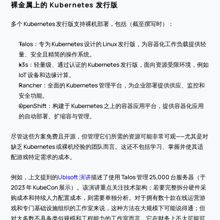
裸金属上的 Kubernetes 发行版
多个 Kubernetes 发行版支持裸机部署，包括（截至撰写时）：
Talos：专为 Kubernetes 设计的 Linux 发行版，为容器化工作负载提供轻
量、安全且精简的操作系统。
k3s：轻量级、通过认证的 Kubernetes 发行版，面向资源受限环境，例如 
IoT 设备和边缘计算。
Rancher：全面的 Kubernetes 管理平台，为企业部署提供供应、监控和
安全功能。
OpenShift：构建于 Kubernetes 之上的容器应用平台，提供容器化应用
的自动部署、扩缩容与管理。
尽管这些方案免费且开源，但管理它们所需的资源可能非常可观——尤其是对
缺乏 Kubernetes 或裸机经验的团队而言。这还不包括学习、掌握并使其适
配游戏特定需求的成本。
例如，上文提到的
Ubisoft 演讲
描述了使用 Talos 管理 25,000 台服务器（于 
2023 年 KubeCon 展示）。该演讲重点关注技术架构；若要完整拆分硬件采
购成本和持续人力配置成本，则需要单独分析。对于拥有数十款在线运营游
戏和专门基础设施组织的工作室来说，这种方法在大规模下可能说得通；但
对大多数不具备类似规模和工程能力的工作室而言，它在财务上不太可能可