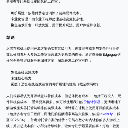
是没有专门基础设施团队的工作室：
可扩展性：按需付费定价消除了前期硬件成本。
专业化管理：由专业工程师处理基础设施复杂性。
聚焦游戏开发：释放资源，用于提升玩法、用户体验和创新。
结论
尽管在裸机上使用开源方案确实有其吸引力，但其完整成本与复杂性往往使
其从长期看对大多数工作室而言成为更昂贵的选择。通过选择像 Edgegap 这
样的全托管游戏服务器编排方案，游戏开发工作室可以：
降低基础设施成本
专注核心能力
受益于适合在线游戏运营的可扩展性与性能（截至撰写时）
人们很容易认为开源就意味着低成本，但总体拥有成本——包括工程投入、硬
件和机会成本——通常要高得多。你可以使用我们的
价格计算器
，更清晰地了
解游戏服务器托管与编排的实际成本。请计算在裸机上使用开源的真实成本
（包括多名专业工程师，而他们的薪酬通常高达六位数，依据
Levels.fyi
，截
至 2026.04），并考虑托管方案的优势：它能在数小时内让你的多人游戏上
线，并以总成本的一小部分持续维护。让你专注于最重要的事：打造一款更