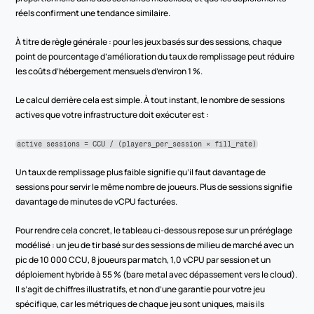
réels confirment une tendance similaire.
À titre de règle générale : pour les jeux basés sur des sessions, chaque 
point de pourcentage d’amélioration du taux de remplissage peut réduire 
les coûts d’hébergement mensuels d’environ 1 %.
Le calcul derrière cela est simple. À tout instant, le nombre de sessions 
actives que votre infrastructure doit exécuter est :
active sessions = CCU / (players_per_session × fill_rate)
Un taux de remplissage plus faible signifie qu’il faut davantage de 
sessions pour servir le même nombre de joueurs. Plus de sessions signifie 
davantage de minutes de vCPU facturées.
Pour rendre cela concret, le tableau ci-dessous repose sur un préréglage 
modélisé : un jeu de tir basé sur des sessions de milieu de marché avec un 
pic de 10 000 CCU, 8 joueurs par match, 1,0 vCPU par session et un 
déploiement hybride à 55 % (bare metal avec dépassement vers le cloud). 
Il s’agit de chiffres illustratifs, et non d’une garantie pour votre jeu 
spécifique, car les métriques de chaque jeu sont uniques, mais ils 