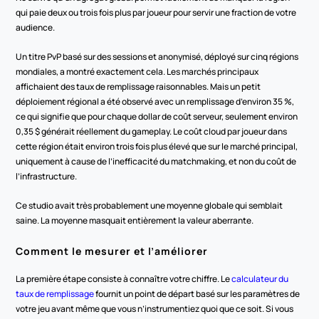
qui paie deux ou trois fois plus par joueur pour servir une fraction de votre 
audience.
Un titre PvP basé sur des sessions et anonymisé, déployé sur cinq régions 
mondiales, a montré exactement cela. Les marchés principaux 
affichaient des taux de remplissage raisonnables. Mais un petit 
déploiement régional a été observé avec un remplissage d’environ 35 %, 
ce qui signifie que pour chaque dollar de coût serveur, seulement environ 
0,35 $ générait réellement du gameplay. Le coût cloud par joueur dans 
cette région était environ trois fois plus élevé que sur le marché principal, 
uniquement à cause de l’inefficacité du matchmaking, et non du coût de 
l’infrastructure.
Ce studio avait très probablement une moyenne globale qui semblait 
saine. La moyenne masquait entièrement la valeur aberrante.
Comment le mesurer et l’améliorer
La première étape consiste à connaître votre chiffre. Le 
calculateur du 
taux de remplissage
 fournit un point de départ basé sur les paramètres de 
votre jeu avant même que vous n’instrumentiez quoi que ce soit. Si vous 