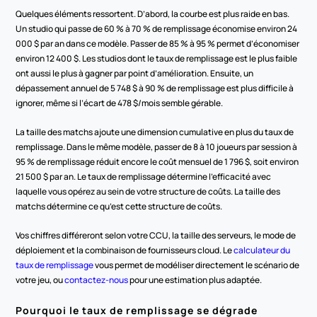
Quelques éléments ressortent. D’abord, la courbe est plus raide en bas. 
Un studio qui passe de 60 % à 70 % de remplissage économise environ 24 
000 $ par an dans ce modèle. Passer de 85 % à 95 % permet d’économiser 
environ 12 400 $. Les studios dont le taux de remplissage est le plus faible 
ont aussi le plus à gagner par point d’amélioration. Ensuite, un 
dépassement annuel de 5 748 $ à 90 % de remplissage est plus difficile à 
ignorer, même si l’écart de 478 $/mois semble gérable.
La taille des matchs ajoute une dimension cumulative en plus du taux de 
remplissage. Dans le même modèle, passer de 8 à 10 joueurs par session à 
95 % de remplissage réduit encore le coût mensuel de 1 796 $, soit environ 
21 500 $ par an. Le taux de remplissage détermine l’efficacité avec 
laquelle vous opérez au sein de votre structure de coûts. La taille des 
matchs détermine ce qu’est cette structure de coûts.
Vos chiffres différeront selon votre CCU, la taille des serveurs, le mode de 
déploiement et la combinaison de fournisseurs cloud. Le 
calculateur du 
taux de remplissage
 vous permet de modéliser directement le scénario de 
votre jeu, ou 
contactez-nous
 pour une estimation plus adaptée.
Pourquoi le taux de remplissage se dégrade