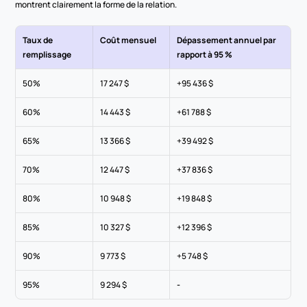
montrent clairement la forme de la relation.
Taux de 
Coût mensuel
Dépassement annuel par 
remplissage
rapport à 95 %
50%
17 247 $
+95 436 $
60%
14 443 $
+61 788 $
65%
13 366 $
+39 492 $
70%
12 447 $
+37 836 $
80%
10 948 $
+19 848 $
85%
10 327 $
+12 396 $
90%
9 773 $
+5 748 $
95%
9 294 $
-