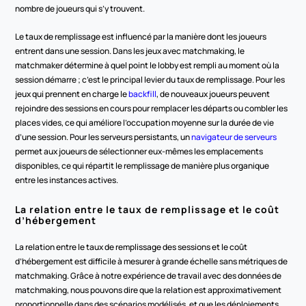
nombre de joueurs qui s’y trouvent.
Le taux de remplissage est influencé par la manière dont les joueurs 
entrent dans une session. Dans les jeux avec matchmaking, le 
matchmaker détermine à quel point le lobby est rempli au moment où la 
session démarre ; c’est le principal levier du taux de remplissage. Pour les 
jeux qui prennent en charge le 
backfill
, de nouveaux joueurs peuvent 
rejoindre des sessions en cours pour remplacer les départs ou combler les 
places vides, ce qui améliore l’occupation moyenne sur la durée de vie 
d’une session. Pour les serveurs persistants, un 
navigateur de serveurs
permet aux joueurs de sélectionner eux-mêmes les emplacements 
disponibles, ce qui répartit le remplissage de manière plus organique 
entre les instances actives.
La relation entre le taux de remplissage et le coût 
d’hébergement
La relation entre le taux de remplissage des sessions et le coût 
d’hébergement est difficile à mesurer à grande échelle sans métriques de 
matchmaking. Grâce à notre expérience de travail avec des données de 
matchmaking, nous pouvons dire que la relation est approximativement 
proportionnelle dans des scénarios modélisés, et que les déploiements 