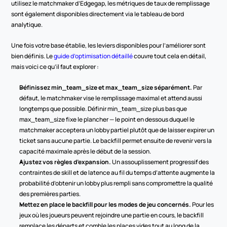
utilisez le matchmaker d’Edgegap, les métriques de taux de remplissage 
sont également disponibles directement via le tableau de bord 
analytique.
Une fois votre base établie, les leviers disponibles pour l’améliorer sont 
bien définis. Le 
guide d’optimisation détaillé
 couvre tout cela en détail, 
mais voici ce qu’il faut explorer :
Définissez min_team_size et max_team_size séparément.
 Par 
défaut, le matchmaker vise le remplissage maximal et attend aussi 
longtemps que possible. Définir min_team_size plus bas que 
max_team_size fixe le plancher — le point en dessous duquel le 
matchmaker acceptera un lobby partiel plutôt que de laisser expirer un 
ticket sans aucune partie. Le backfill permet ensuite de revenir vers la 
capacité maximale après le début de la session.
Ajustez vos règles d’expansion.
 Un assouplissement progressif des 
contraintes de skill et de latence au fil du temps d’attente augmente la 
probabilité d’obtenir un lobby plus rempli sans compromettre la qualité 
des premières parties.
Mettez en place le backfill pour les modes de jeu concernés.
 Pour les 
jeux où les joueurs peuvent rejoindre une partie en cours, le backfill 
remplace les départs et comble les places vides tout au long de la 