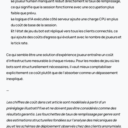
Le joueur humain manquant réduit directement le taux de remplissage, 
ce qui signifie que la session fonctionne avec une occupation plus 
faible que prévu.
La logique d’IA exécutée côté serveur ajoute une charge CPU en plus 
du coût de base de la session.
Et l’état de jeu du bot est répliqué vers tous les clients connectés, ce 
qui ajoute des coûts d’egress qui évoluent avec le nombre de joueurs et 
le tick rate.
Ce qui semble être une solution d’expérience joueur entraîne un coût 
d’infrastructure mesurable à chaque niveau. Pour les modes de jeu où les 
bots sont structurellement nécessaires, il vaut mieux comptabiliser 
explicitement ce coût plutôt que de l’absorber comme un dépassement 
inexpliqué.
—
Les chiffres de coût dans cet article sont modélisés à partir d’un 
préréglage illustratif fixe et ne doivent pas être considérés comme des 
résultats garantis. Les fourchettes de taux de remplissage par genre sont 
des estimations structurelles fondées sur l’analyse des mécaniques de 
jeu et les schémas de déploiement observés chez des clients anonymisés. 