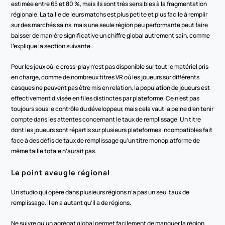
estimée entre 65 et 80 %, mais ils sont très sensibles à la fragmentation 
régionale. La taille de leurs matchs est plus petite et plus facile à remplir 
sur des marchés sains, mais une seule région peu performante peut faire 
baisser de manière significative un chiffre global autrement sain, comme 
l’explique la section suivante.
Pour les jeux où le cross-play n’est pas disponible sur tout le matériel pris 
en charge, comme de nombreux titres VR où les joueurs sur différents 
casques ne peuvent pas être mis en relation, la population de joueurs est 
effectivement divisée en files distinctes par plateforme. Ce n’est pas 
toujours sous le contrôle du développeur, mais cela vaut la peine d’en tenir 
compte dans les attentes concernant le taux de remplissage. Un titre 
dont les joueurs sont répartis sur plusieurs plateformes incompatibles fait 
face à des défis de taux de remplissage qu’un titre monoplatforme de 
même taille totale n’aurait pas.
Le point aveugle régional
Un studio qui opère dans plusieurs régions n’a pas un seul taux de 
remplissage. Il en a autant qu’il a de régions.
Ne suivre qu’un agrégat global permet facilement de manquer la région 