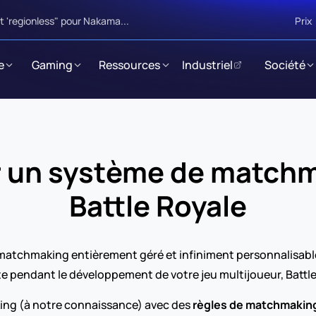
 'regionless" pour Nakama...
Prix
e
Gaming
Ressources
Industriel
Société
un système de matchmak
Battle Royale
atchmaking entièrement géré et infiniment personnalisable 
ite pendant le développement de votre jeu multijoueur, Battle
ng (à notre connaissance) avec des 
règles de matchmaking