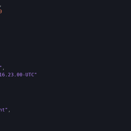
,
0
"
,
16.23.00-UTC"
nt"
,