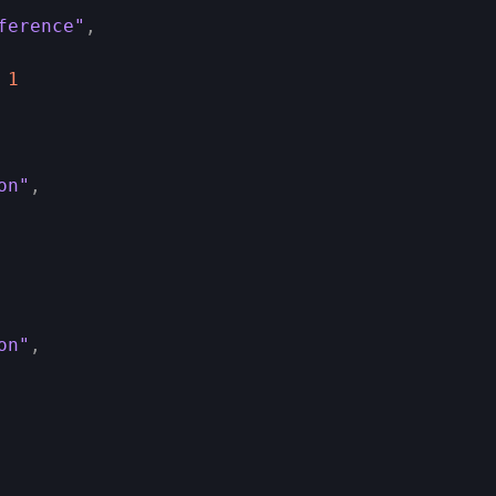
ference"
,
1
on"
,
on"
,