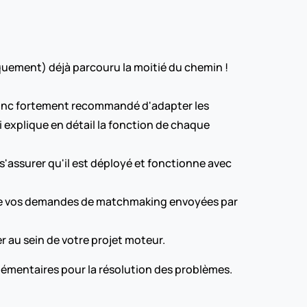
quement) déjà parcouru la moitié du chemin ! 
donc fortement recommandé d'adapter les 
règles ci-dessus à votre jeu. L'étape 2 (« Explorer la Configuration ») est notre guide « comment lire » qui explique en détail la fonction de chaque 
s'assurer qu'il est déployé et fonctionne avec 
t de vos demandes de matchmaking envoyées par 
 au sein de votre projet moteur.
émentaires pour la résolution des problèmes.