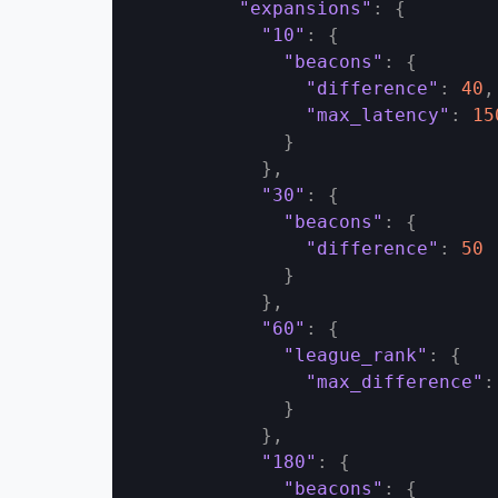
"expansions"
:
{
"10"
:
{
"beacons"
:
{
"difference"
:
40
,
"max_latency"
:
15
}
}
,
"30"
:
{
"beacons"
:
{
"difference"
:
50
}
}
,
"60"
:
{
"league_rank"
:
{
"max_difference"
:
}
}
,
"180"
:
{
"beacons"
:
{