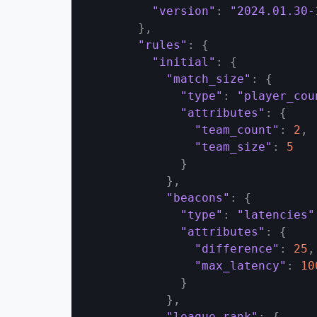
"version"
:
"2024.01.30-
}
,
"rules"
:
{
"initial"
:
{
"match_size"
:
{
"type"
:
"player_cou
"attributes"
:
{
"team_count"
:
2
,
"team_size"
:
5
}
}
,
"beacons"
:
{
"type"
:
"latencies"
"attributes"
:
{
"difference"
:
25
,
"max_latency"
:
10
}
}
,
"league_rank"
:
{