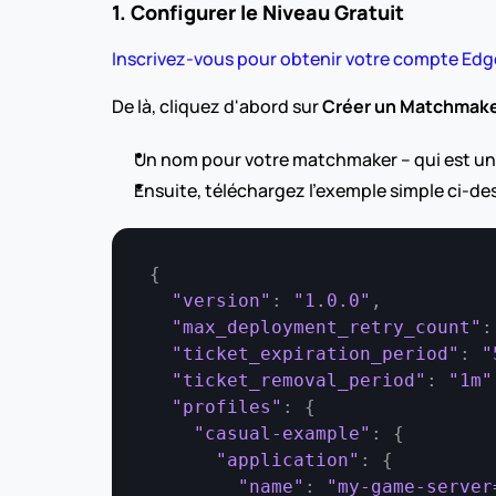
1. Configurer le Niveau Gratuit
Inscrivez-vous pour obtenir votre compte Edg
De là, cliquez d'abord sur 
Créer un Matchmak
Un nom pour votre matchmaker – qui est uni
Ensuite, téléchargez l'exemple simple ci-de
{
"version"
:
"1.0.0"
,
"max_deployment_retry_count"
:
"ticket_expiration_period"
:
"
"ticket_removal_period"
:
"1m"
"profiles"
:
{
"casual-example"
:
{
"application"
:
{
"name"
:
"my-game-server