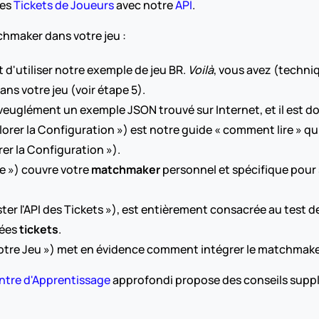
es 
Tickets de Joueurs
 avec notre 
API
.
hmaker dans votre jeu :
t d'utiliser notre exemple de jeu BR. 
Voilà
, vous avez (techni
ns votre jeu (voir étape 5).
aveuglément un exemple JSON trouvé sur Internet, et il est 
rer la Configuration »).
e ») couvre votre 
matchmaker
 personnel et spécifique pour 
ster l'API des Tickets »), est entièrement consacrée au tes
ées 
tickets
.
votre Jeu ») met en évidence comment intégrer le matchmaker
ntre d'Apprentissage
 approfondi propose des conseils suppl