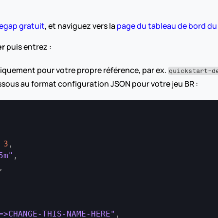
egap gratuit
, et naviguez vers la 
page du tableau de bord d
er
 puis entrez :
quement pour votre propre référence, par ex. 
quickstart-d
ssous au format configuration JSON pour votre jeu BR :
3
,
5m"
,
,
=>CHANGE-THIS-NAME-HERE"
,