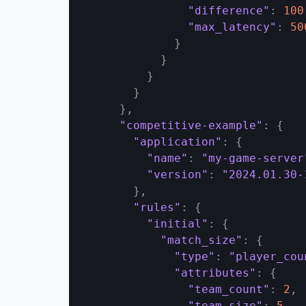
"difference"
:
100
"max_latency"
:
50
}
}
}
}
}
,
"competitive-example"
:
{
"application"
:
{
"name"
:
"my-game-server
"version"
:
"2024.01.30-
}
,
"rules"
:
{
"initial"
:
{
"match_size"
:
{
"type"
:
"player_cou
"attributes"
:
{
"team_count"
:
2
,
"team_size"
:
5