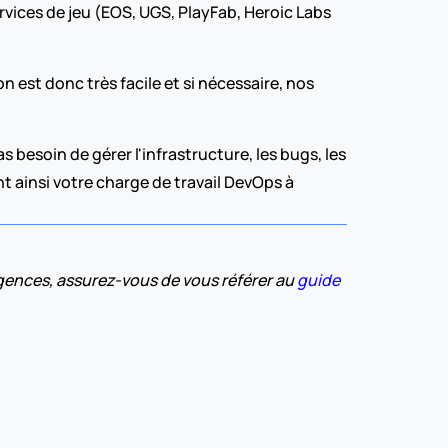
ervices de jeu (EOS, UGS, PlayFab, Heroic Labs 
Comme notre matchmaker est basé sur des paramètres, il n'est pas nécessaire d'écrire du code. L'intégration est donc très facile et si nécessaire, nos 
esoin de gérer l'infrastructure, les bugs, les 
 ainsi votre charge de travail DevOps à 
gences, assurez-vous de vous référer au 
guide 