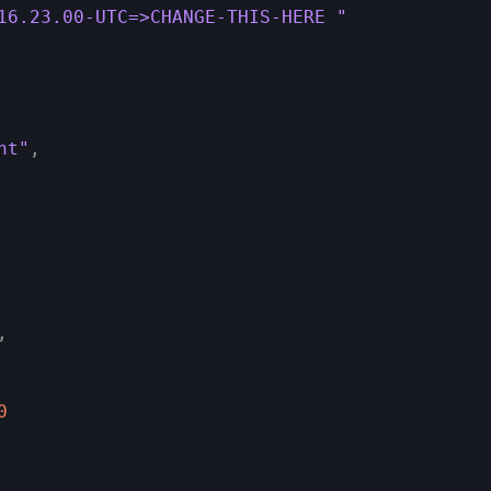
16.23.00-UTC=>CHANGE-THIS-HERE "
nt"
,
,
0