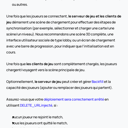
ou autres.
Une fois que les joueurs se connectent, 
le serveur de jeu et les clients de 
jeu
 démarrent une scène de chargement pour effectuer des étapes de 
synchronisation (par exemple, sélectionner et charger une carte/une 
scène/un niveau). Nous recommandons une scène 3D complète, une 
interface utilisateur sociale de type lobby, ou un écran de chargement 
avec une barre de progression, pour indiquer que l'initialisation est en 
cours.
Une fois que 
les clients de jeu
 sont complètement chargés, les joueurs 
chargent/voyagent vers la scène principale de jeu.
Optionnellement, 
le serveur de jeu
 peut créer et gérer 
Backfill
 et la 
capacité des joueurs (ajouter ou remplacer des joueurs qui partent).
Assurez-vous que votre 
déploiement sera correctement arrêté
 en 
utilisant 
DELETE_URL injecté
, si :
aucun joueur ne rejoint le match,
tous les joueurs ont quitté le match,