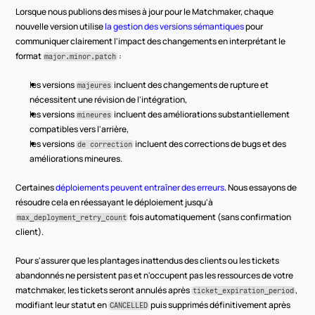
Lorsque nous publions des mises à jour pour le Matchmaker, chaque 
nouvelle version utilise 
la gestion des versions sémantiques
 pour 
communiquer clairement l'impact des changements en interprétant le 
format 
 :
major.minor.patch
les versions 
 incluent des changements de rupture et 
majeures
nécessitent une révision de l'intégration,
les versions 
 incluent des améliorations substantiellement 
mineures
compatibles vers l'arrière,
les versions 
 incluent des corrections de bugs et des 
de correction
améliorations mineures.
Certaines 
déploiements peuvent entraîner des erreurs
. Nous essayons de 
résoudre cela en réessayant le déploiement jusqu'à 
 fois automatiquement (sans confirmation 
max_deployment_retry_count
client).
Pour s'assurer que les plantages inattendus des clients ou les tickets 
abandonnés ne persistent pas et n'occupent pas les ressources de votre 
matchmaker, les tickets seront annulés après 
, 
ticket_expiration_period
modifiant leur statut en 
 puis supprimés définitivement après 
CANCELLED