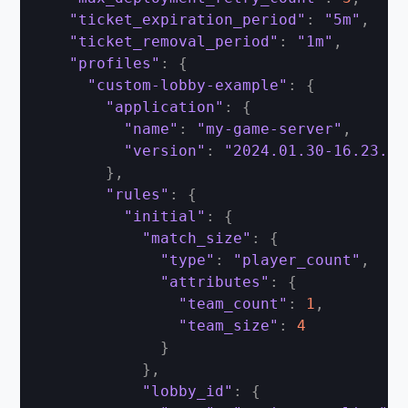
"ticket_expiration_period"
:
"5m"
,
"ticket_removal_period"
:
"1m"
,
"profiles"
:
{
"custom-lobby-example"
:
{
"application"
:
{
"name"
:
"my-game-server"
,
"version"
:
"2024.01.30-16.23.00
}
,
"rules"
:
{
"initial"
:
{
"match_size"
:
{
"type"
:
"player_count"
,
"attributes"
:
{
"team_count"
:
1
,
"team_size"
:
4
}
}
,
"lobby_id"
:
{