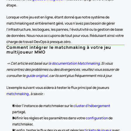
étape.
Lorsque votre jeu est en ligne, étant donné que notre système de 
matchmaking est entièrement géré, vous n'avez pas besoin de gérer 
l'infrastructure, les bogues, les pannes, l'évolutivité ou la gestion de base 
de données. Nous nous occupons de tout pour vous. Réduisant ainsi votre 
charge de travail DevOps à presque zéro.
Comment intégrer le matchmaking à votre jeu 
multijoueur MMO
-> Cet article est basé sur 
la documentation Matchmaking
. Si vous 
rencontrez des problèmes ou des divergences, veuillez vous assurer de 
consulter le 
guide original
, car ils sont plus fréquemment mis à jour.
L'exemple suivant vous aidera à tester le flux principal de joueurs 
matchmaking 
, à savoir :
Créer l'instance de matchmaker sur le 
cluster d'hébergement
partagé,
Définir les règles et les paramètres dans votre 
configuration
 de 
matchmaker,
Et enfin, tester le flux des joueurs et gérer les 
tickets de joueur
 avec 