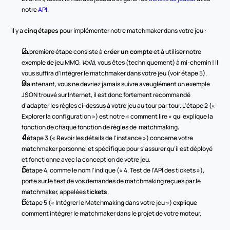
notre 
API
.
Il y a 
cinq étapes
 pour implémenter notre matchmaker dans votre jeu :
La première étape consiste à 
créer un compte
 et à utiliser notre 
exemple de jeu MMO. 
Voilà
, vous êtes (techniquement) à mi-chemin ! Il 
vous suffira d'intégrer le matchmaker dans votre jeu (voir étape 5).
Maintenant, vous ne devriez jamais suivre aveuglément un exemple 
JSON trouvé sur Internet, il est donc fortement recommandé 
d'adapter les règles ci-dessus à votre jeu au tour par tour. L'étape 2 (« 
Explorer la configuration ») est notre « comment lire » qui explique la 
fonction de chaque fonction de règles de 
matchmaking
.
 L'étape 3 (« Revoir les détails de l'instance ») concerne votre 
matchmaker personnel et spécifique pour s'assurer qu'il est déployé 
et fonctionne avec la conception de votre jeu.
L'étape 4, comme le nom l'indique (« 4. Test de l'API des tickets »), 
porte sur le test de vos demandes de matchmaking reçues par le 
matchmaker, appelées 
tickets
.
L'étape 5 (« Intégrer le Matchmaking dans votre jeu ») explique 
comment intégrer le matchmaker dans le projet de votre moteur.