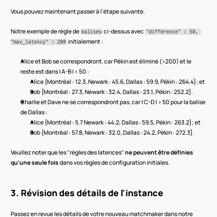
Vous pouvez maintenant passer à l'étape suivante.
Notre exemple de règle de 
 ci-dessus avec 
balises
"différence" : 50, 
 initialement :
"max_latency" : 200
Alice et Bob se correspondront, car Pékin est éliminé (>200) et le 
reste est dans | A-B | < 50 :
Alice {Montréal : 12.3, Newark : 45.6, Dallas : 59.9, Pékin : 264.4}; et
Bob {Montréal : 27.3, Newark : 32.4, Dallas : 23.1, Pékin : 252.2}.
Charlie et Dave ne se correspondront pas, car | C-D | > 50 pour la balise 
de Dallas :
Alice {Montréal : 5.7 Newark : 44.2, Dallas : 59.5, Pékin : 263.2}; et
Bob {Montréal : 57.8, Newark : 32.0, Dallas : 24.2, Pékin : 272.3}.
Veuillez noter que les "règles des latences" 
ne peuvent être définies 
qu'une seule fois
 dans vos règles de configuration initiales.
3. Révision des détails de l'instance
Passez en revue les détails de votre nouveau matchmaker dans notre 