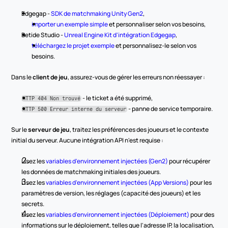
Edgegap - 
SDK de matchmaking Unity Gen2
,
importer un exemple simple
 et personnaliser selon vos besoins,
Betide Studio - 
Unreal Engine Kit d'intégration Edgegap
,
téléchargez le projet exemple
 et personnalisez-le selon vos 
besoins.
Dans le 
client de jeu
, assurez-vous de gérer les erreurs non réessayer :
 - le ticket a été supprimé,
HTTP 404 Non trouvé
 - panne de service temporaire.
HTTP 500 Erreur interne du serveur
Sur le 
serveur de jeu
, traitez les préférences des joueurs et le contexte 
initial du serveur. Aucune intégration API n'est requise :
Lisez les 
variables d'environnement injectées (Gen2)
 pour récupérer 
les données de matchmaking initiales des joueurs.
Lisez les 
variables d'environnement injectées (App Versions)
 pour les 
paramètres de version, les réglages (capacité des joueurs) et les 
secrets.
Lisez les 
variables d'environnement injectées (Déploiement)
 pour des 
informations sur le déploiement, telles que l'adresse IP, la localisation, 