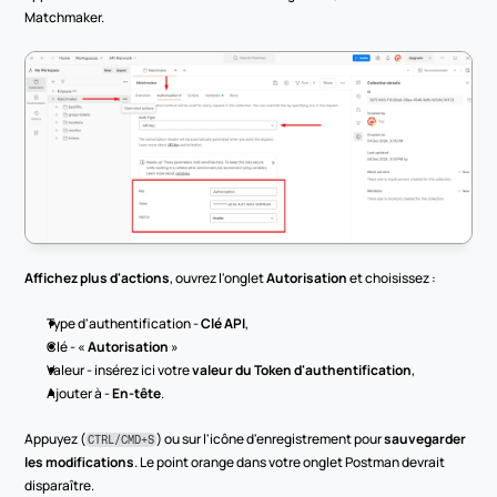
Matchmaker.
Affichez plus d'actions
, ouvrez l'onglet 
Autorisation
 et choisissez :
Type d'authentification - 
Clé API
,
Clé - « 
Autorisation
 »
Valeur - insérez ici votre 
valeur du Token d'authentification
,
Ajouter à - 
En-tête
.
Appuyez (
) ou sur l'icône d'enregistrement pour 
sauvegarder 
CTRL/CMD+S
les modifications
. Le point orange dans votre onglet Postman devrait 
disparaître.