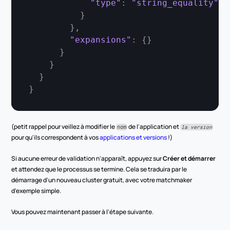
"type"
:
"string_equality"
}
}
,
"expansions"
:
{
}
}
}
}
}
(petit rappel pour veillez à modifier le 
 de l'application et 
nom
la version
pour qu'ils correspondent à vos 
applications et versions
 !)
Si aucune erreur de validation n'apparaît, appuyez sur 
Créer et démarrer
et attendez que le processus se termine. Cela se traduira par le 
démarrage d'un nouveau cluster gratuit, avec votre matchmaker 
d'exemple simple.
Vous pouvez maintenant passer à l'étape suivante.