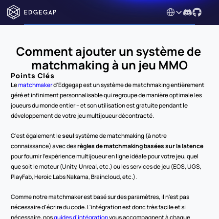
Select Language
Comment ajouter un système de 
matchmaking à un jeu MMO
Points Clés
Le 
matchmaker
 d'Edgegap est un système de matchmaking entièrement 
géré et infiniment personnalisable qui regroupe de manière optimale les 
joueurs du monde entier – et son utilisation est gratuite pendant le 
développement de votre jeu multijoueur décontracté.
C'est également le 
seul
 système de matchmaking (à notre 
connaissance) avec des 
règles de matchmaking basées sur la latence
pour fournir l'expérience multijoueur en ligne idéale pour votre jeu, quel 
que soit le moteur (Unity, Unreal, etc.) ou les services de jeu (EOS, UGS, 
PlayFab, Heroic Labs Nakama, Braincloud, etc.).
Comme notre matchmaker est basé sur des paramètres, il n'est pas 
nécessaire d'écrire du code. L'intégration est donc très facile et si 
nécessaire, nos 
guides d'intégration
 vous accompagnent à chaque 