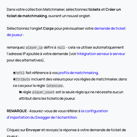
Dans votre collection Matchmaker, sélectionnez 
tickets
 et 
Créer un 
ticket de matchmaking
, ouvrant un nouvel onglet.
Sélectionnez l'onglet 
Corps
 pour prévisualiser votre 
demande de ticket 
de joueur
 :
remarquez 
 défini à 
 - cela va utiliser automatiquement 
player_ip
null
l'adresse IP ajoutée à votre demande (voir 
Intégration serveur à serveur
pour des alternatives),
 fait référence à vos 
profils de matchmaking
,
profil
 incluent des valeurs pour vos règles de matchmaker, dans 
attributs
ce cas pour la règle 
,
latencies
la règle 
 est la seule règle qui ne nécessite aucun 
player_count
attribut dans les tickets de joueur.
REMARQUE
 : Assurez-vous de vous référer à 
la configuration 
d'importation du Swagger de l'échantillon
.
Cliquez sur 
Envoyer
 et revoyez la réponse à votre demande de ticket de 
joueur :