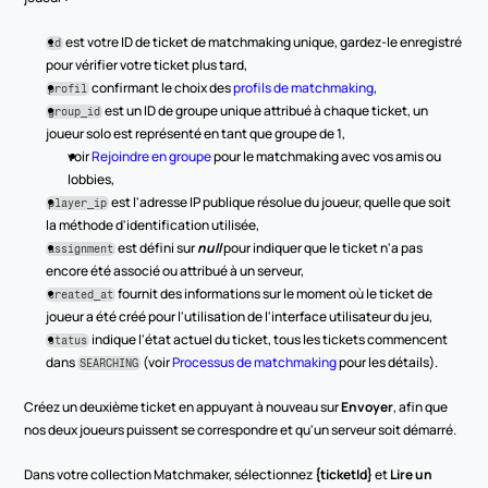
 est votre ID de ticket de matchmaking unique, gardez-le enregistré 
id
pour vérifier votre ticket plus tard,
 confirmant le choix des 
profils de matchmaking
,
profil
 est un ID de groupe unique attribué à chaque ticket, un 
group_id
joueur solo est représenté en tant que groupe de 1,
voir 
Rejoindre en groupe
 pour le matchmaking avec vos amis ou 
lobbies,
 est l'adresse IP publique résolue du joueur, quelle que soit 
player_ip
la méthode d'identification utilisée,
 est défini sur 
null
 pour indiquer que le ticket n'a pas 
assignment
encore été associé ou attribué à un serveur,
 fournit des informations sur le moment où le ticket de 
created_at
joueur a été créé pour l'utilisation de l'interface utilisateur du jeu,
 indique l'état actuel du ticket, tous les tickets commencent 
status
dans 
 (voir 
Processus de matchmaking
 pour les détails).
SEARCHING
Créez un deuxième ticket en appuyant à nouveau sur 
Envoyer
, afin que 
nos deux joueurs puissent se correspondre et qu'un serveur soit démarré.
Dans votre collection Matchmaker, sélectionnez 
{ticketId}
 et 
Lire un 