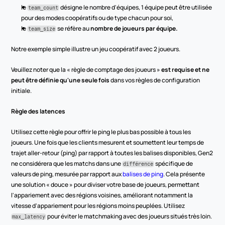
le 
 désigne le nombre d'équipes, 1 équipe peut être utilisée 
team_count
pour des modes coopératifs ou de type chacun pour soi,
le 
 se réfère au 
nombre de joueurs par équipe.
team_size
Notre exemple simple illustre un jeu coopératif avec 2 joueurs.
Veuillez noter que la « règle de comptage des joueurs » 
est requise et ne 
peut être définie qu'une seule fois
 dans vos règles de configuration 
initiale.
Règle des latences
Utilisez cette règle pour offrir le ping le plus bas possible à tous les 
joueurs. Une fois que les clients mesurent et soumettent leur temps de 
trajet aller-retour (ping) par rapport à toutes les balises disponibles, Gen2 
ne considérera que les matchs dans une 
 spécifique de 
différence
valeurs de ping, mesurée par rapport aux 
balises de ping
. Cela présente 
une solution « douce » pour diviser votre base de joueurs, permettant 
l'appariement avec des régions voisines, améliorant notamment la 
vitesse d'appariement pour les régions moins peuplées. Utilisez 
 pour éviter le matchmaking avec des joueurs situés très loin.
max_latency