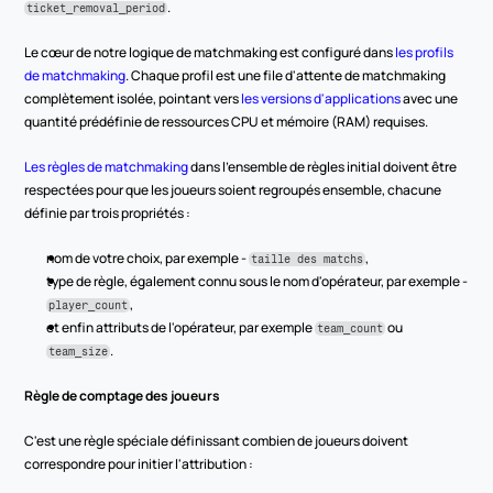
.
ticket_removal_period
Le cœur de notre logique de matchmaking est configuré dans 
les profils 
de matchmaking
. Chaque profil est une file d'attente de matchmaking 
complètement isolée, pointant vers 
les versions d'applications
 avec une 
quantité prédéfinie de ressources CPU et mémoire (RAM) requises.
Les règles de matchmaking
 dans l'ensemble de règles initial doivent être 
respectées pour que les joueurs soient regroupés ensemble, chacune 
définie par trois propriétés :
nom de votre choix, par exemple - 
,
taille des matchs
type de règle, également connu sous le nom d'opérateur, par exemple - 
,
player_count
et enfin attributs de l'opérateur, par exemple 
 ou 
team_count
.
team_size
Règle de comptage des joueurs
C'est une règle spéciale définissant combien de joueurs doivent 
correspondre pour initier l'attribution :