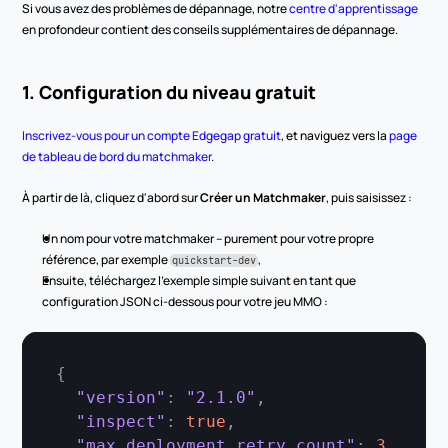
Si vous avez des problèmes de dépannage, notre 
centre d'apprentissage
en profondeur contient des conseils supplémentaires de dépannage.
1. Configuration du niveau gratuit
Inscrivez-vous pour un compte Edgegap gratuit
, et naviguez vers la 
page 
de tableau de bord du matchmaker
.
À partir de là, cliquez d'abord sur 
Créer un Matchmaker
, puis saisissez :
Un nom pour votre matchmaker – purement pour votre propre 
référence, par exemple 
,
quickstart-dev
Ensuite, téléchargez l'exemple simple suivant en tant que 
configuration JSON ci-dessous pour votre jeu MMO :
{
"version"
:
"2.1.0"
,
"inspect"
:
true
,
"max_deployment_retry_count"
:
3
,