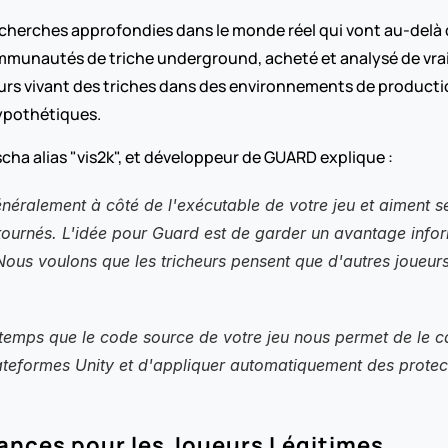
herches approfondies dans le monde réel qui vont au-delà d
ommunautés de triche underground, acheté et analysé de vraie
ueurs vivant des triches dans des environnements de producti
ypothétiques.
cha alias "vis2k", et développeur de GUARD explique :
généralement à côté de l'exécutable de votre jeu et aiment s
ontournés. L'idée pour Guard est de garder un avantage info
Nous voulons que les tricheurs pensent que d'autres joueurs
mps que le code source de votre jeu nous permet de le cach
 plateformes Unity et d'appliquer automatiquement des protec
ances pour les Joueurs Légitimes