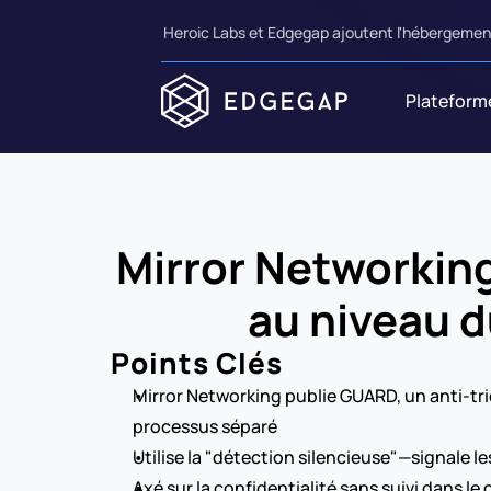
Heroic Labs et Edgegap ajoutent l'hébergement
Plateform
Mirror Networking
au niveau d
Points Clés
Mirror Networking publie GUARD, un anti-tri
processus séparé
Utilise la "détection silencieuse"—signale le
Axé sur la confidentialité sans suivi dans l