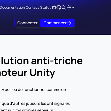
Select Language
Documentation
Contact
Statut
Connecter
Commencer
ution anti-triche 
moteur Unity
ity au lieu de fonctionner comme un 
er que d'autres joueurs les ont signalés
tent sur vos propres serveurs