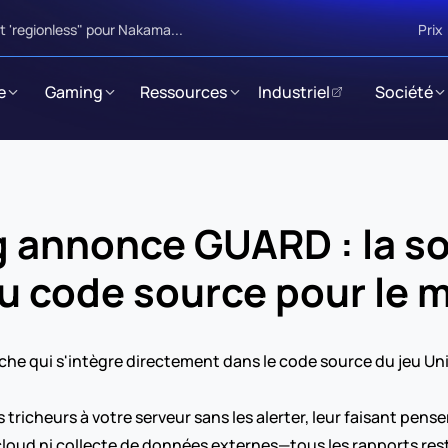
 'regionless" pour Nakama...
Prix
e
Gaming
Ressources
Industriel
Société
 annonce GUARD : la sol
u code source pour le 
che qui s'intègre directement dans le code source du jeu Un
s tricheurs à votre serveur sans les alerter, leur faisant pens
e cloud ni collecte de données externes—tous les rapports res