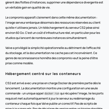
gèrent des flottes d’instances, supprimer une dépendance divergente est 
un véritable gain en qualité de vie.
Le compromis apparaît clairement dans cette même documentation : 
l’image serveur embarque désormais des ressources réservées au client 
qu’elle n’utilisera jamais. Un téléchargement du serveur CS2 pèse ainsi 
environ 60 Go. C’est un coût d’infrastructure réel, en particulier pour les 
studios qui lancent de nombreuses instances simultanément.
Valve a privilégié la simplicité opérationnelle au détriment de l’efficacité 
du stockage, et la documentation ne cache pas cet inconvénient. Ce 
genre de reconnaissance honnête des compromis vaut la peine d’être 
prise comme modèle.
Hébergement centré sur les conteneurs
CS2 est arrivé avec une prise en charge Docker de première partie dès le 
lancement. La documentation montre une configuration en une seule 
commande : un unique appel 
 qui récupère l’image, lie les ports 
docker run
requis et met automatiquement à jour le serveur au redémarrage du 
conteneur chaque fois que Valve publie un correctif. Pas de scripts de 
mise à jour manuels. Pas de décalage de version entre un binaire obsolète 