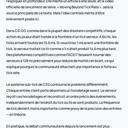
l’expliquer en profondeur. Elle mérite un article à elle seule, et la vidéo 
officielle de lancement de Valve, « Moving Beyond Tick Rate », sera la 
source principale de ce texte. Mais l’idée centrale mérite d’être 
brièvement posée ici.
Dans CS:GO, comme dans la plupart des shooters compétitifs, chaque 
action du joueur était traitée à la frontière d’un tick serveur. À 64 Hz, les 
ticks arrivent toutes les 15,6 ms. Si vous tiriez 1 ms avant une frontière de 
tick, le serveur traitait ce tir comme s’il s’était produit 14,6 ms plus tard. 
Des plateformes compétitives comme FACEIT faisaient tourner des 
serveurs à 128 Hz précisément pour réduire de moitié cet écart, ce qui 
explique pourquoi la communauté attachait une importance si forte au 
tick rate.
Le système sub-tick de CS2 contourne le problème différemment. 
Chaque entrée client porte désormais un horodatage exact. Le serveur 
reçoit ces horodatages et reconstruit un ordre précis des événements, 
indépendamment de l’endroit du tick où ils se sont produits. La fréquence 
de tick devient moins importante comme proxy de la précision des entrées 
— en théorie.
En pratique, le débat communautaire depuis le lancement est plus 