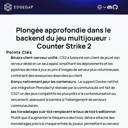
Select Language
Plongée approfondie dans le 
backend du jeu multijoueur : 
Counter Strike 2
Points Clés
Binaire client-serveur unifié :
 CS2 a fusionné son client de jeu et son 
serveur dédié en un seul appid, simplifiant les déploiements et les 
pipelines de mise à jour au prix d'images de serveur plus volumineuses 
contenant des ressources réservées au client.
Conçu nativement pour les conteneurs :
 Le support Docker natif et 
une intégration Pterodactyl réalisée par la communauté ont fait de 
CS2 l'un des jeux compétitifs les plus prêts à la conteneurisation au 
lancement, abaissant la barrière à l'hébergement de serveurs 
communautaires.
Les horodatages sub-tick remplacent le taux de tick traditionnel :
Plutôt que d'augmenter la fréquence des ticks, Valve a attaché des 
horodatages précis à chaque entrée du joueur, permettant au serveur 