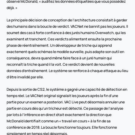
observé McDonald, « auditez les données étiquetées que vous possédez 
déjà. »
La principale décision de conception de l’architecture consistait à garder 
des humains dans la boucle de verdict. VACNet ne bannit pas les joueurs. Il 
soumet des cas à forte confiance à des jurés humains Overwatch, qui les 
examinent et tranchent. Ces verdicts alimentent ensuite la prochaine 
phase de réentraînement. Un développeur de triche qui apprend 
exactement quels schémas le modèle surveille, puis adapte son outil en 
conséquence, devra quand même faire face à un juré humain qui 
reconnaît la triche quand il la voit. Ce verdict devient de nouvelles 
données d’entraînement. Le système se renforce à chaque attaque au lieu 
d’être invalidé par elle.
Depuis la sortie de CS2, le système a gagné une capacité de détection en 
temps réel. Le VACNet original signalait les joueurs après la fin d’une 
partie pour un examen a posteriori. VAC Live peut désormais annuler une 
partie en cours dès qu’un tricheur est détecté. Ce passage de l’analyse 
par lots à l’inférence en direct était exactement la direction que 
McDonald identifiait comme un « travail en cours » à la fin de sa 
conférence de 2018. La boucle fonctionne toujours. Elle fonctionne 
simplement en temps réel désormais.