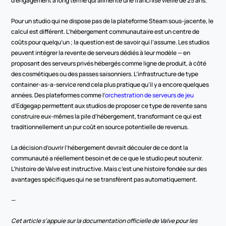
d’engagement à long terme qui alimente une franchise vieille de 25 ans.
Pour un studio qui ne dispose pas de la plateforme Steam sous-jacente, le 
calcul est différent. L’hébergement communautaire est un centre de 
coûts pour quelqu’un ; la question est de savoir qui l’assume. Les studios 
peuvent intégrer la revente de serveurs dédiés à leur modèle — en 
proposant des serveurs privés hébergés comme ligne de produit, à côté 
des cosmétiques ou des passes saisonniers. L’infrastructure de type 
container-as-a-service rend cela plus pratique qu’il y a encore quelques 
années. Des plateformes comme l’
orchestration de serveurs de jeu
d’Edgegap permettent aux studios de proposer ce type de revente sans 
construire eux-mêmes la pile d’hébergement, transformant ce qui est 
traditionnellement un pur coût en source potentielle de revenus.
La décision d’ouvrir l’hébergement devrait découler de ce dont la 
communauté a réellement besoin et de ce que le studio peut soutenir. 
L’histoire de Valve est instructive. Mais c’est une histoire fondée sur des 
avantages spécifiques qui ne se transfèrent pas automatiquement.
—
Cet article s’appuie sur la documentation officielle de Valve pour les 