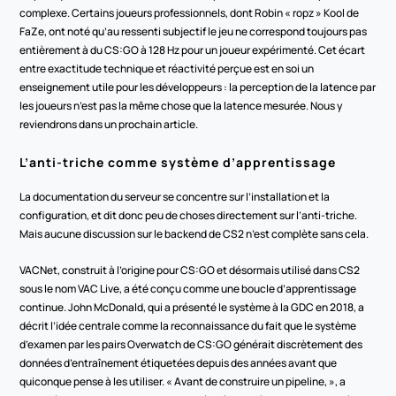
complexe. Certains joueurs professionnels, dont Robin « ropz » Kool de 
FaZe, ont noté qu’au ressenti subjectif le jeu ne correspond toujours pas 
entièrement à du CS:GO à 128 Hz pour un joueur expérimenté. Cet écart 
entre exactitude technique et réactivité perçue est en soi un 
enseignement utile pour les développeurs : la perception de la latence par 
les joueurs n’est pas la même chose que la latence mesurée. Nous y 
reviendrons dans un prochain article.
L’anti-triche comme système d’apprentissage
La documentation du serveur se concentre sur l’installation et la 
configuration, et dit donc peu de choses directement sur l’anti-triche. 
Mais aucune discussion sur le backend de CS2 n’est complète sans cela.
VACNet, construit à l’origine pour CS:GO et désormais utilisé dans CS2 
sous le nom VAC Live, a été conçu comme une boucle d’apprentissage 
continue. John McDonald, qui a présenté le système à la GDC en 2018, a 
décrit l’idée centrale comme la reconnaissance du fait que le système 
d’examen par les pairs Overwatch de CS:GO générait discrètement des 
données d’entraînement étiquetées depuis des années avant que 
quiconque pense à les utiliser. « Avant de construire un pipeline, », a 