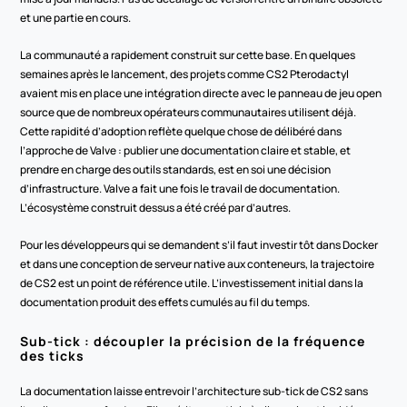
et une partie en cours.
La communauté a rapidement construit sur cette base. En quelques 
semaines après le lancement, des projets comme CS2 Pterodactyl 
avaient mis en place une intégration directe avec le panneau de jeu open 
source que de nombreux opérateurs communautaires utilisent déjà. 
Cette rapidité d’adoption reflète quelque chose de délibéré dans 
l’approche de Valve : publier une documentation claire et stable, et 
prendre en charge des outils standards, est en soi une décision 
d’infrastructure. Valve a fait une fois le travail de documentation. 
L’écosystème construit dessus a été créé par d’autres.
Pour les développeurs qui se demandent s’il faut investir tôt dans Docker 
et dans une conception de serveur native aux conteneurs, la trajectoire 
de CS2 est un point de référence utile. L’investissement initial dans la 
documentation produit des effets cumulés au fil du temps.
Sub-tick : découpler la précision de la fréquence 
des ticks
La documentation laisse entrevoir l’architecture sub-tick de CS2 sans 