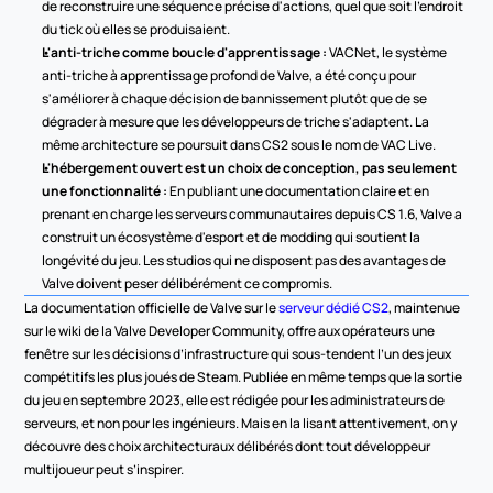
de reconstruire une séquence précise d'actions, quel que soit l'endroit 
du tick où elles se produisaient.
L'anti-triche comme boucle d'apprentissage :
 VACNet, le système 
anti-triche à apprentissage profond de Valve, a été conçu pour 
s'améliorer à chaque décision de bannissement plutôt que de se 
dégrader à mesure que les développeurs de triche s'adaptent. La 
même architecture se poursuit dans CS2 sous le nom de VAC Live.
L'hébergement ouvert est un choix de conception, pas seulement 
une fonctionnalité :
 En publiant une documentation claire et en 
prenant en charge les serveurs communautaires depuis CS 1.6, Valve a 
construit un écosystème d'esport et de modding qui soutient la 
longévité du jeu. Les studios qui ne disposent pas des avantages de 
Valve doivent peser délibérément ce compromis.
La documentation officielle de Valve sur le 
serveur dédié CS2
, maintenue 
sur le wiki de la Valve Developer Community, offre aux opérateurs une 
fenêtre sur les décisions d’infrastructure qui sous-tendent l’un des jeux 
compétitifs les plus joués de Steam. Publiée en même temps que la sortie 
du jeu en septembre 2023, elle est rédigée pour les administrateurs de 
serveurs, et non pour les ingénieurs. Mais en la lisant attentivement, on y 
découvre des choix architecturaux délibérés dont tout développeur 
multijoueur peut s’inspirer.