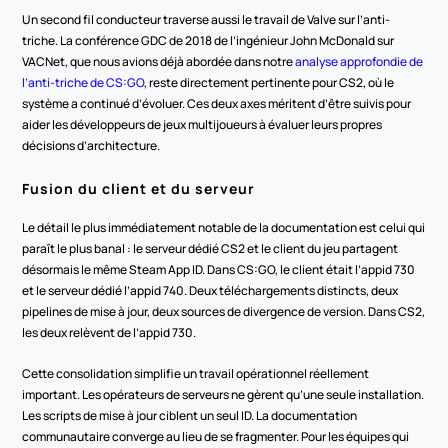
Un second fil conducteur traverse aussi le travail de Valve sur l’anti-
triche. La conférence GDC de 2018 de l’ingénieur John McDonald sur 
VACNet, que nous avions déjà abordée dans notre 
analyse approfondie de 
l’anti-triche de CS:GO
, reste directement pertinente pour CS2, où le 
système a continué d’évoluer. Ces deux axes méritent d’être suivis pour 
aider les développeurs de jeux multijoueurs à évaluer leurs propres 
décisions d’architecture.
Fusion du client et du serveur
Le détail le plus immédiatement notable de la documentation est celui qui 
paraît le plus banal : le serveur dédié CS2 et le client du jeu partagent 
désormais le même Steam App ID. Dans CS:GO, le client était l’appid 730 
et le serveur dédié l’appid 740. Deux téléchargements distincts, deux 
pipelines de mise à jour, deux sources de divergence de version. Dans CS2, 
les deux relèvent de l’appid 730.
Cette consolidation simplifie un travail opérationnel réellement 
important. Les opérateurs de serveurs ne gèrent qu’une seule installation. 
Les scripts de mise à jour ciblent un seul ID. La documentation 
communautaire converge au lieu de se fragmenter. Pour les équipes qui 